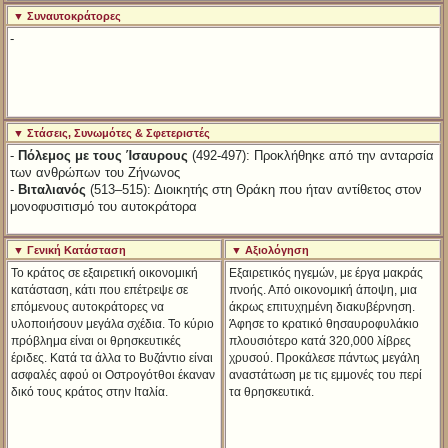
▼ Συναυτοκράτορες
-
▼ Στάσεις, Συνωμότες & Σφετεριστές
-
Πόλεμος με τους Ίσαυρους
(492-497): Προκλήθηκε από την ανταρσία
των ανθρώπων του Ζήνωνος
-
Βιταλιανός
(513–515): Διοικητής στη Θράκη που ήταν αντίθετος στον
μονοφυσιτισμό του αυτοκράτορα
▼ Γενική Κατάσταση
▼ Αξιολόγηση
Το κράτος σε εξαιρετική οικονομική
Εξαιρετικός ηγεμών, με έργα μακράς
κατάσταση, κάτι που επέτρεψε σε
πνοής. Από οικονομική άποψη, μια
επόμενους αυτοκράτορες να
άκρως επιτυχημένη διακυβέρνηση.
υλοποιήσουν μεγάλα σχέδια. Το κύριο
Άφησε το κρατικό θησαυροφυλάκιο
πρόβλημα είναι οι θρησκευτικές
πλουσιότερο κατά 320,000 λίβρες
έριδες. Κατά τα άλλα το Βυζάντιο είναι
χρυσού. Προκάλεσε πάντως μεγάλη
ασφαλές αφού οι Οστρογότθοι έκαναν
αναστάτωση με τις εμμονές του περί
δικό τους κράτος στην Ιταλία.
τα θρησκευτικά.