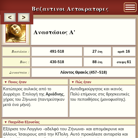
Βυζαντινοι Αυτοκρατορες
<
>
Αναστάσιος Α'
Βασιλεία :
491-518
27
16
έτη
αριθ:
Βίος :
430-518
88
61
έτη
στεψη
Δυναστεία :
Λέοντος Θρακός (457–518)
▼ Ποιος ήταν
▼ Πώς ήταν
Κατώτερος αυλικός από το
Αυτοδημιούργητος και ικανός.
Δυρράχιο. Επιλογή της
Αριάδνης
,
Πολύ επίμονος στις θρησκευτικές
χήρας του Ζήνωνα (παντρεύτηκαν
του πεποιθήσεις (μονοφυσίτης).
μετά ένα μήνα).
▼ Παιχνίδια Εξουσίας
Εξόρισε τον Λογγίνο -αδελφό του Ζήνωνα- και απομάκρυνε και
άλλους Ίσαυρους από την ΚΠoλη. Αυτό προκάλεσε ανταρσία και