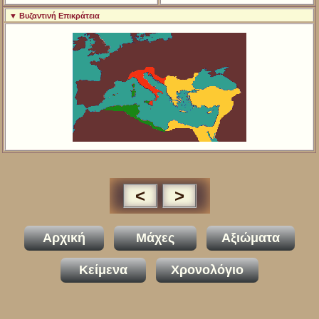
▼ Βυζαντινή Επικράτεια
<
>
Αρχική
Μάχες
Αξιώματα
Κείμενα
Χρονολόγιο