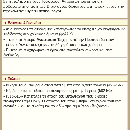
6ετή πόλεμο με τους Ίσαυρους. Αντιμετώπισε επίσης τη
σοβαρότατη στάση του Βιταλιανού, διοικητού στη Θράκη, που την
προκάλεσαν θρησκευτικοί λόγοι.
▼ Ενέργειες & Γεγονότα
• Αναμόρφωσε τα οικονομικά καταργώντας το επαχθές
χρυσάργυρον
και
εκδίδοντας νέο χάλκινο νόμισμα (φόλλις)
• Έκτισε τα Μακρά
Αναστάσια Τείχη
, από την Προποντίδα στον
Εύξεινο. Δεν αποδείχτηκαν πολύ γερά ούτε πολύ χρήσιμα
• Εκτεταμένα οχυρωματικά έργα στα ανατολικά σύνορα και στον
Δούναβη.
▼ Πόλεμοι
• Νίκησε τους Ίσαυρους στασιαστές μετά από εξαετή πόλεμο (492-497)
• Κέρδισε κάποια εδάφη σε συγκρούσεις με την Περσία (502-505)
• (513-515)- Κατέπνιξε τη στάση του
Βιταλιανού
που 3 φορές
πολιόρκησε την Πόλη. Ο στρατός του ήταν μείγμα βαρβάρων που έτσι
ανακάλυψαν τα πλούτη και τα αδύναμα σημεία του Βυζαντίου