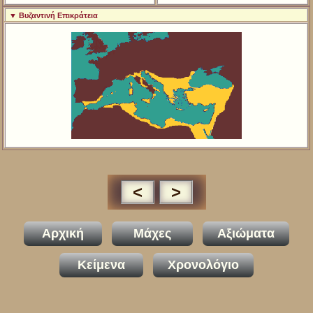
▼ Βυζαντινή Επικράτεια
<
>
Αρχική
Μάχες
Αξιώματα
Κείμενα
Χρονολόγιο