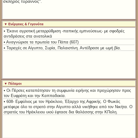
σκληρός τύραννος".
▼ Ενέργειες & Γεγονότα
• Έκανε αγροτική μεταρρύθμιση -παπικής εμπνεύσεως- με σφοδρές
αντιδράσεις στα ανατολικά
• Αναγνώρισε τα πρωτεία του Πάπα (607)
• Ταραχές σε Αίγυπτο, Συρία, Παλαιστίνη. Αντέδρασε με ωμή βία.
▼ Πόλεμοι
• Οι Πέρσες καταπάτησαν τη συμφωνία ειρήνης και προχώρησαν προς
τον Ευφράτη και την Καππαδοκία.
• 608- Εμφύλιος με τον Ηράκλειο, Έξαρχο της Αφρικής. Ο Φωκάς
μετέφερε όλο το στρατό στην Αίγυπτο αλλά νικήθηκε από τον Νικήτα. Ο
στρατός του Ηράκλειου υιού έφτασε δια θαλάσσης στην ΚΠολη.