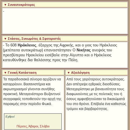
▼ Συναυτοκράτορες
-
▼ Στάσεις, Συνωμότες & Σφετεριστές
- Το 608
Ηράκλειος
, έξαρχος της Αφρικής, και ο γιος του Ηράκλειος
(μετέπειτα αυτοκράτωρ) επαναστάτησαν Ο
Νικήτας
ανεψιός του
πρεσβύτερου Ηρακλείου εισέβαλε στην Αίγυπτο και ο Ηράκλειος
κατευθύνθηκε δια θαλάσσης προς την Πόλη.
▼ Γενική Κατάσταση
▼ Αξιολόγηση
Τα παραδοσιακά σύνορα αρχίζουν να
Από τους χειρότερους αυτοκράτορες.
καταρρέουν. Βασανιστήρια και
Δεν απέτρεψε εχθρικές διεισδύσεις.
ακρωτηριασμοί γίνονται συνήθης
Μεταχειρίστηκε με βαναυσότητα τους
πρακτική. Μεταγενέστεροι Βυζαντινοί
διαφωνούντες με τις πολιτικές του ή
συγγραφείς τοποθετούν την αρχή της
όσους αμφισβητούσαν τα δικαιώματά
παρακμής στην περίοδο Φωκά.
του στο θρόνο. Επέβαλε ένα καθεστώς
τρόμου και βαρβαρότητας.
Εχθροί
Πέρσες, Άβαροι, Σλάβοι