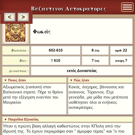
Βυζαντινοι Αυτοκρατορες
<
>
Φωκάς
Βασιλεία :
602-610
8
22
έτη
αριθ:
Βίος :
† 610
?
?
έτη
στεψη
Δυναστεία :
εκτός Δυναστείας
▼ Ποιος ήταν
▼ Πώς ήταν
Αξιωματικός (
centurio
) στον
Κακός, άσχημος, βάναυσος και
Βαλκανικό στρατό. Πήρε το θρόνο
ανίκανος. Τύραννος. Είχε
μετά την εξέγερση εναντίον του
γενειάδα, μια μόδα που μετέπειτα
Μαυρικίου
υιοθέτησαν όλοι οι ενήλικες
αυτοκράτορες.
▼ Παιχνίδια Εξουσίας
Ήταν η πρώτη βίαιη αλλαγή καθεστώτος στην ΚΠολη από την
ίδρυσή της. Το έχουν περιγράψει σαν " άμορφο τέρας" και "ο πιο