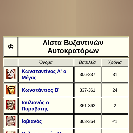
Λίστα Βυζαντινών
♔
Αυτοκρατόρων
Όνομα
Βασιλεία
Χρόνια
Κωνσταντίνος Α' ο
306-337
31
Μέγας
Κωνστάντιος Β'
337-361
24
Ιουλιανός ο
361-363
2
Παραβάτης
Ιοβιανός
363-364
<1