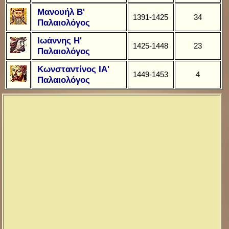
Μανουήλ Β'
1391-1425
34
Παλαιολόγος
Ιωάννης Η'
1425-1448
23
Παλαιολόγος
Κωνσταντίνος ΙΑ'
1449-1453
4
Παλαιολόγος