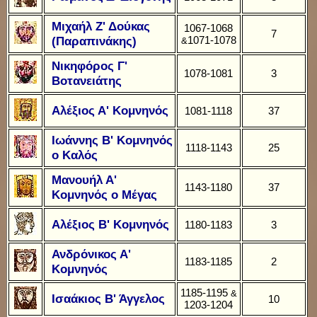
Μιχαήλ Ζ' Δούκας
1067-1068
7
(Παραπινάκης)
1071-1078
&
Νικηφόρος Γ'
1078-1081
3
Βοτανειάτης
Αλέξιος Α' Κομνηνός
1081-1118
37
Ιωάννης Β' Κομνηνός
1118-1143
25
o Καλός
Μανουήλ Α'
1143-1180
37
Κομνηνός ο Μέγας
Αλέξιος B' Κομνηνός
1180-1183
3
Ανδρόνικος Α'
1183-1185
2
Κομνηνός
1185-1195
&
Ισαάκιος Β' Άγγελος
10
1203-1204