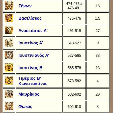
474-475
&
Ζήνων
16
476-491
Βασιλίσκος
475-476
1,5
Αναστάσιος Α'
491-518
27
Ιουστίνος Α'
518-527
9
Ιουστινιανός Α'
527-565
38
Ιουστίνος Β'
565-578
13
Τιβέριος Β'
578-582
4
Κωνσταντίνος
Μαυρίκιος
582-602
20
Φωκάς
602-610
8