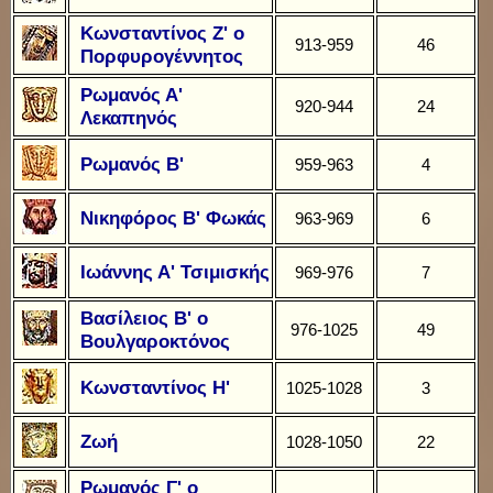
Κωνσταντίνος Ζ' ο
913-959
46
Πορφυρογέννητος
Ρωμανός Α'
920-944
24
Λεκαπηνός
Ρωμανός Β'
959-963
4
Νικηφόρος Β' Φωκάς
963-969
6
Ιωάννης Α' Τσιμισκής
969-976
7
Βασίλειος Β' ο
976-1025
49
Βουλγαροκτόνος
Κωνσταντίνος Η'
1025-1028
3
Ζωή
1028-1050
22
Ρωμανός Γ' ο