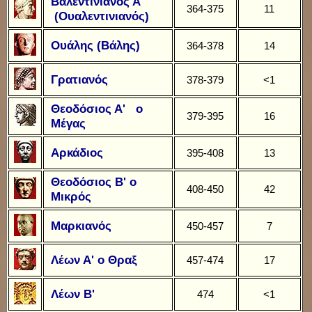
Βαλεντινιανός Α'
364-375
11
(Ουαλεντινιανός)
Ουάλης (Βάλης)
364-378
14
Γρατιανός
378-379
<1
Θεοδόσιος Α' ο
379-395
16
Μέγας
Αρκάδιος
395-408
13
Θεοδόσιος Β' ο
408-450
42
Μικρός
Μαρκιανός
450-457
7
Λέων Α' ο Θραξ
457-474
17
Λέων Β'
474
<1