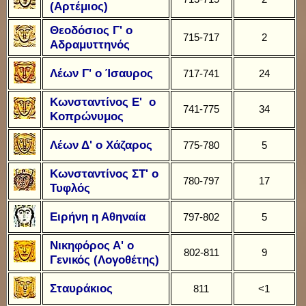
(Αρτέμιος)
Θεοδόσιος Γ' ο
715-717
2
Αδραμυττηνός
Λέων Γ' ο Ίσαυρος
717-741
24
Κωνσταντίνος Ε' ο
741-775
34
Κοπρώνυμος
Λέων Δ' ο Χάζαρος
775-780
5
Κωνσταντίνος ΣΤ' ο
780-797
17
Τυφλός
Ειρήνη η Αθηναία
797-802
5
Νικηφόρος Α' ο
802-811
9
Γενικός (Λογοθέτης)
Σταυράκιος
811
<1