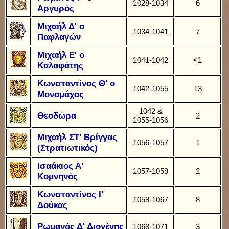
1028-1034
6
Αργυρός
Μιχαήλ Δ' ο
1034-1041
7
Παφλαγών
Μιχαήλ Ε' ο
1041-1042
<1
Καλαφάτης
Κωνσταντίνος Θ' ο
1042-1055
13
Μονομάχος
1042 &
Θεοδώρα
2
1055-1056
Μιχαήλ ΣΤ' Βρίγγας
1056-1057
1
(Στρατιωτικός)
Ισαάκιος Α'
1057-1059
2
Κομνηνός
Κωνσταντίνος Ι'
1059-1067
8
Δούκας
Ρωμανός Δ' Διογένης
1068-1071
3