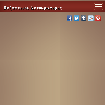
Βυζαντινοι Αυτοκρατορες