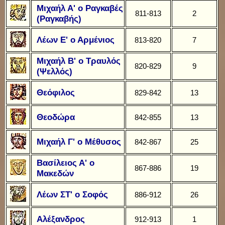
Μιχαήλ Α' ο Ραγκαβές
811-813
2
(Ραγκαβής)
Λέων Ε' ο Αρμένιος
813-820
7
Μιχαήλ Β' ο Τραυλός
820-829
9
(Ψελλός)
Θεόφιλος
829-842
13
Θεοδώρα
842-855
13
Μιχαήλ Γ' ο Μέθυσος
842-867
25
Βασίλειος Α' ο
867-886
19
Μακεδών
Λέων ΣΤ' ο Σοφός
886-912
26
Αλέξανδρος
912-913
1