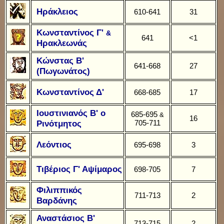
Ηράκλειος
610-641
31
Κωνσταντίνος Γ'
&
641
<1
Ηρακλεωνάς
Κώνστας Β'
641-668
27
(Πωγωνάτος)
Κωνσταντίνος Δ'
668-685
17
Ιουστινιανός Β' o
685-695
&
16
Ρινότμητος
705-711
Λεόντιος
695-698
3
Τιβέριος Γ' Αψίμαρος
698-705
7
Φιλιππικός
711-713
2
Βαρδάνης
Αναστάσιος Β'
713-715
2