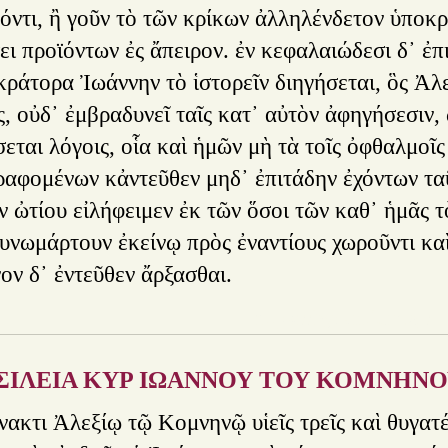
δόντι, ἢ γοῦν τὸ τῶν κρίκων ἀλληλένδετον ὑποκρ
ι προϊόντων ἐς ἄπειρον. ἐν κεφαλαιώδεσι δ᾿ ἐπ
κράτορα Ἰωάννην τὸ ἱστορεῖν διηγήσεται, ὃς Ἀλε
, οὐδ᾿ ἐμβραδυνεῖ ταῖς κατ᾿ αὐτὸν ἀφηγήσεσιν,
εται λόγοις, οἷα καὶ ἡμῶν μὴ τὰ τοῖς ὀφθαλμοῖ
αφομένων κἀντεῦθεν μηδ᾿ ἐπιτάδην ἐχόντων ταῦτ
ν ὠτίου εἰλήφειμεν ἐκ τῶν ὅσοι τῶν καθ᾿ ἡμᾶς τ
συνωμάρτουν ἐκείνῳ πρὸς ἐναντίους χωροῦντι κα
ον δ᾿ ἐντεῦθεν ἄρξασθαι.
https://byzantium.gr/
ΣΙΛΕΙΑ ΚΥΡ ΙΩΑΝΝΟΥ ΤΟΥ ΚΟΜΝΗΝ
ακτι Ἀλεξίῳ τῷ Κομνηνῷ υἱεῖς τρεῖς καὶ θυγατέ