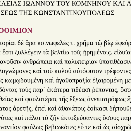
ΙΛΕΙΑΣ ΙΩΑΝΝΟΥ ΤΟΥ ΚΟΜΝΗΝΟΥ ΚΑΙ 
ΣΕΩΣ ΤΗΣ ΚΩΝΣΤΑΝΤΙΝΟΥΠΟΛΕΩΣ
ΟΟΙΜΙΟΝ
τορίαι δὲ ἄρα κοινωφελές τι χρῆμα τῷ βίῳ ἐφεύρ
 ἔστι ξυλλέγειν τὰ βελτίω τοῖς ᾑρημένοις. εἰδυῖα
ρανοῦσιν ἀνθρώπεια καὶ πολυπειρίαν ὑποτιθέασ
λογνώμονες καὶ τοῦ καλοῦ αὐτόφυτον τρέφοντες 
ῖς κωμῳδουμένη καὶ ἀγαθοπραξία ἐξαιρομένη με
δόντας τοὺς παρ᾿ ἑκάτερα τιθέασι ῥέποντας, ὅσο
θείας καὶ φαυλοτέρας τῆς ἕξεως ἀνεπιστρόφως 
τος ἀρετῆς, ἐπεὶ καὶ ἀθανάτοις ἐοίκασι δήπουθε
ότες καὶ πάλαι τὸ ζῆν ἐκτοξεύσαντες ὅσους παρ
ναντίον φαύλως βεβιωκότες εὖ τε καὶ ὡς αἰσχρῶ