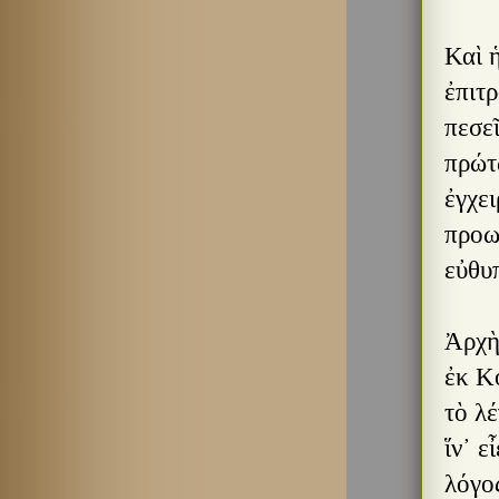
Καὶ ἡ
ἐπιτρ
πεσεῖ
πρώτω
ἐγχει
προω
εὐθυ
Ἀρχὴ 
ἐκ Κ
τὸ λ
ἵν᾿ ε
λόγο