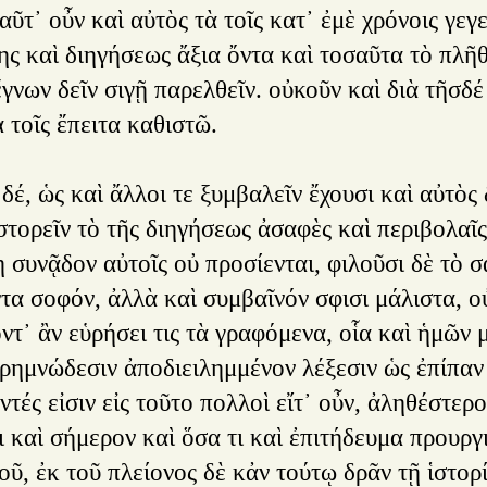
αῦτ᾿ οὖν καὶ αὐτὸς τὰ τοῖς κατ᾿ ἐμὲ χρόνοις γεγ
ς καὶ διηγήσεως ἄξια ὄντα καὶ τοσαῦτα τὸ πλῆθ
γνων δεῖν σιγῇ παρελθεῖν. οὐκοῦν καὶ διὰ τῆσδ
 τοῖς ἔπειτα καθιστῶ.
δέ, ὡς καὶ ἄλλοι τε ξυμβαλεῖν ἔχουσι καὶ αὐτὸς 
στορεῖν τὸ τῆς διηγήσεως ἀσαφὲς καὶ περιβολαῖ
 συνᾷδον αὐτοῖς οὐ προσίενται, φιλοῦσι δὲ τὸ 
ντα σοφόν, ἀλλὰ καὶ συμβαῖνόν σφισι μάλιστα, 
οντ᾿ ἂν εὑρήσει τις τὰ γραφόμενα, οἷα καὶ ἡμῶν
κρημνώδεσιν ἀποδιειλημμένον λέξεσιν ὡς ἐπίπαν
ντές εἰσιν εἰς τοῦτο πολλοὶ εἴτ᾿ οὖν, ἀληθέστερο
 καὶ σήμερον καὶ ὅσα τι καὶ ἐπιτήδευμα προυργ
οῦ, ἐκ τοῦ πλείονος δὲ κἀν τούτῳ δρᾶν τῇ ἱστο