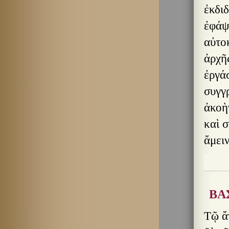
ἐκδι
ἐφάψε
αὐτο
ἀρχῆς
ἐργάσ
συγγρ
ἀκοὴ
καὶ 
ἄμειν
ΒΑ
Τῷ ἄν