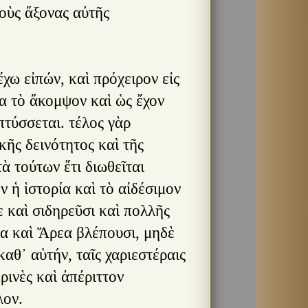
οὺς ἄξονας αὐτῆς
χω εἰπών, καὶ πρόχειρον εἰς
α τὸ ἄκομψον καὶ ὡς ἔχον
πτύσσεται. τέλος γὰρ
κῆς δεινότητος καὶ τῆς
ὰ τούτων ἔτι διωθεῖται
 ἡ ἱστορία καὶ τὸ αἰδέσιμον
 καὶ σιδηρεῦσι καὶ πολλῆς
λα καὶ Ἄρεα βλέπουσι, μηδὲ
αθ᾿ αὑτήν, ταῖς χαριεστέραις
ρινὲς καὶ ἀπέριττον
λον.