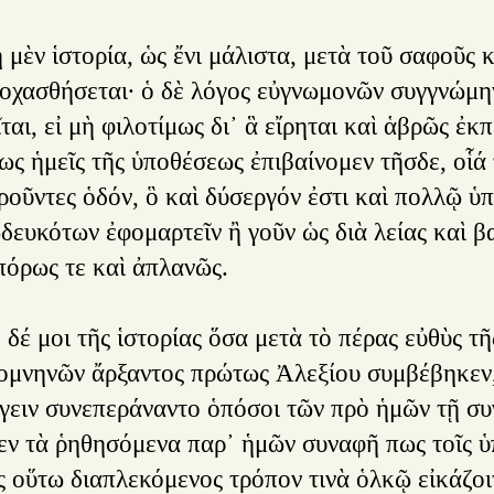
 μὲν ἱστορία, ὡς ἔνι μάλιστα, μετὰ τοῦ σαφοῦς κ
οχασθήσεται· ὁ δὲ λόγος εὐγνωμονῶν συγγνώμην α
ται, εἰ μὴ φιλοτίμως δι᾿ ἃ εἴρηται καὶ ἁβρῶς ἐκ
ς ἡμεῖς τῆς ὑποθέσεως ἐπιβαίνομεν τῆσδε, οἷά τ
ροῦντες ὁδόν, ὃ καὶ δύσεργόν ἐστι καὶ πολλῷ ὑπ
δευκότων ἐφομαρτεῖν ἢ γοῦν ὡς διὰ λείας καὶ βα
πόρως τε καὶ ἀπλανῶς.
δέ μοι τῆς ἱστορίας ὅσα μετὰ τὸ πέρας εὐθὺς τῆ
ομνηνῶν ἄρξαντος πρώτως Ἀλεξίου συμβέβηκεν, 
έγειν συνεπεράναντο ὁπόσοι τῶν πρὸ ἡμῶν τῇ σ
ἶεν τὰ ῥηθησόμενα παρ᾿ ἡμῶν συναφῆ πως τοῖς ὑπ
ς οὕτω διαπλεκόμενος τρόπον τινὰ ὁλκῷ εἰκάζοι