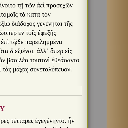
ίνοιτο τῇ τῶν ἀεὶ προσεχῶν
ιτομαῖς τὰ κατὰ τὸν
ξίῳ διάδοχος γεγένηται τῆς
 ὥσπερ ἐν τοῖς ἐφεξῆς
ς ἐπὶ τῷδε παρειλημμένα
α διεξιέναι, ἀλλ᾿ ἅπερ εἰς
ὸν βασιλέα τουτονὶ ἐθεάσαντο
ὶ τὰς μάχας συνετολύπευον.
ΟΥ
ρες τέτταρες ἐγεγένηντο. ἦν