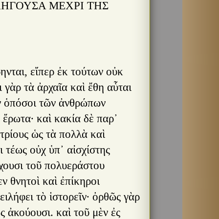
ΛΗΓΟΥΣΑ ΜΕΧΡΙ ΤΗΣ
ηνται, εἴπερ ἐκ τούτων οὐκ
ι γὰρ τὰ ἀρχαῖα καὶ ἔθη αὗται
ιν ὁπόσοι τῶν ἀνθρώπων
ἔρωτα· καὶ κακία δὲ παρ᾿
τρίους ὡς τὰ πολλὰ καὶ
ι τέως οὐχ ὑπ᾿ αἰσχίστης
ἔχουσι τοῦ πολυεράστου
ν θνητοὶ καὶ ἐπίκηροι
ειλήφει τὸ ἱστορεῖν· ὀρθῶς γὰρ
ς ἀκούουσι. καὶ τοῦ μὲν ἐς