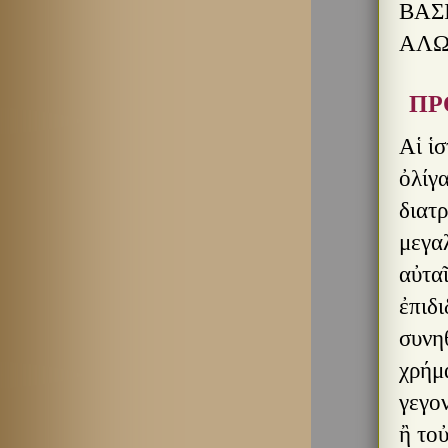
ΒΑΣ
ΑΛΩ
ΠΡ
Αἱ ἱσ
ὀλίγα
διατ
μεγα
αὐτα
ἐπιδι
συνη
χρήμα
γεγον
ἢ τοὐ