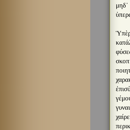
μηδ᾿
ὑπερ
Ὑπὲρ 
κατά
φύσε
σκοπι
ποιητ
χαρακ
ἐπισ
γέμο
γυναι
χαίρε
περικ