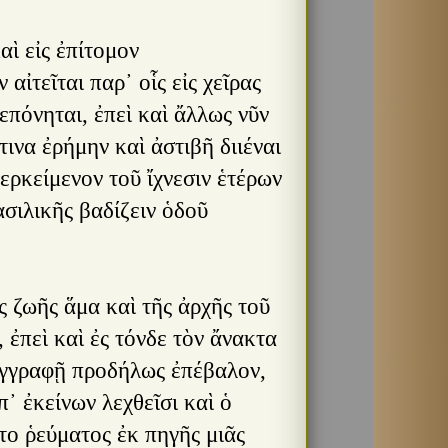
αὶ εἰς ἐπίτομον
ἰτεῖται παρ᾿ οἷς εἰς χεῖρας
πεπόνηται, ἐπεὶ καὶ ἄλλως νῦν
ινα ἐρήμην καὶ ἀστιβῆ διιέναι
ερκείμενον τοῦ ἴχνεσιν ἑτέρων
σιλικῆς βαδίζειν ὁδοῦ
ς ζωῆς ἅμα καὶ τῆς ἀρχῆς τοῦ
ἐπεὶ καὶ ἐς τόνδε τὸν ἄνακτα
υγγραφῇ προδήλως ἐπέβαλον,
᾿ ἐκείνων λεχθεῖσι καὶ ὁ
το ῥεύματος ἐκ πηγῆς μιᾶς