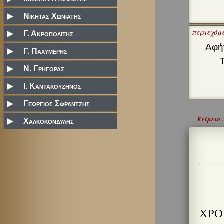
▶
Νικητας Χωνιατης
περιεχόμ
▶
Γ. Ακροπολιτης
Αφή
▶
Γ. Παχυμερης
Τ
▶
N. Γρηγορας
▶
Ι. Καντακουζηνος
▶
Γεωργιος Σφραντζης
Κείμενο :
▶
Χαλκοκονδυλης
ΧΡΟ