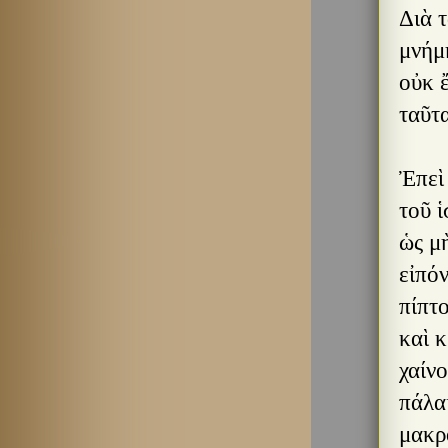
Διὰ τ
μνήμη
οὐκ ἔ
ταῦτα
Ἐπεὶ 
τοῦ ἱ
ὡς μὴ
εἰπό
πίπτ
καὶ 
χαίνο
πάλαι
μακρ