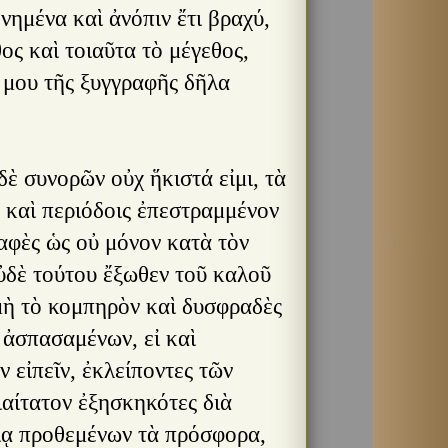
ενημένα καὶ ἀνόπιν ἔτι βραχύ,
ος καὶ τοιαῦτα τὸ μέγεθος,
έ μου τῆς ξυγγραφῆς δῆλα
δὲ συνορῶν οὐχ ἥκιστά εἰμι, τὰ
ς καὶ περιόδοις ἐπεστραμμένον
σαφὲς ὡς οὐ μόνον κατὰ τὸν
οὐδὲ τούτου ἔξωθεν τοῦ καλοῦ
 μὴ τὸ κομπηρὸν καὶ δυσφραδὲς
 ἀσπασαμένων, εἰ καὶ
ν εἰπεῖν, ἐκλείποντες τῶν
ιαίτατον ἐξησκηκότες διὰ
ρίᾳ προθεμένων τὰ πρόσφορα,