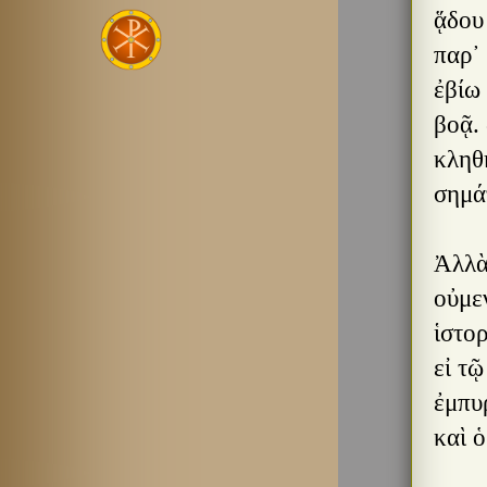
ᾅδου
παρ᾿ 
ἐβίω
βοᾷ. 
κληθ
σημάτ
Ἀλλὰ 
οὐμεν
ἱστορ
εἰ τῷ
ἐμπυ
καὶ 