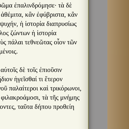
σῶμα ἐπαλινδρόμησε· τὰ δὲ
 ἀθέμιτα, κἂν ἐφύβριστα, κἂν
ψυχήν, ἡ ἱστορία διαπρυσίως
βλος ζώντων ἡ ἱστορία
ὺς πάλαι τεθνεῶτας οἷον τῶν
μένοις.
αὐτοῖς δὲ τοῖς ἐπιοῦσιν
διον ἡγεῖσθαί τι ἕτερον
οῦ παλαίτεροι καὶ τρικόρωνοι,
ς φιλακροάμοσι, τὰ τῆς μνήμης
οντες, ταῦτα δήπου προθείη