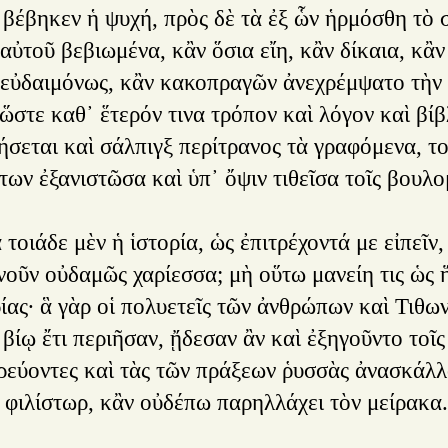
 βέβηκεν ἡ ψυχή, πρὸς δὲ τὰ ἐξ ὧν ἡρμόσθη τὸ 
αὐτοῦ βεβιωμένα, κἂν ὅσια εἴη, κἂν δίκαια, κἂν
 εὐδαιμόνως, κἂν κακοπραγῶν ἀνεχρέμψατο τὴν 
ὥστε καθ᾿ ἕτερόν τινα τρόπον καὶ λόγον καὶ βί
ήσεται καὶ σάλπιγξ περίτρανος τὰ γραφόμενα, το
ων ἐξανιστῶσα καὶ ὑπ᾿ ὄψιν τιθεῖσα τοῖς βουλο
τοιάδε μὲν ἡ ἱστορία, ὡς ἐπιτρέχοντά με εἰπεῖν, 
οῦν οὐδαμῶς χαρίεσσα; μὴ οὕτω μανείη τις ὡς ἥ
ίας· ἃ γὰρ οἱ πολυετεῖς τῶν ἀνθρώπων καὶ Τιθων
 βίῳ ἔτι περιῆσαν, ᾔδεσαν ἂν καὶ ἐξηγοῦντο τοῖ
ρεύοντες καὶ τὰς τῶν πράξεων ῥυσσὰς ἀνασκάλλ
ὁ φιλίστωρ, κἂν οὐδέπω παρηλλάχει τὸν μείρακα.