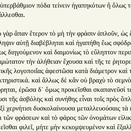
 ὑπερβάθμιον πόδα τείνειν ἠγαπηκότων ἢ ὅλως τ
άλλεσθαι.
γὰρ ἅπαν ἕτερον τὸ μὴ τὴν φράσιν ἁπλοῦν, ὡς ἔ
ληψιν αὐτῇ διαβέβληται καὶ ἠγαπήθη ἕως σφόδρ
ως διηγούμενον καὶ δαιμονίως τὸ εὔληπτον περι
μώτατον τὴν ἀλήθειαν ἔχουσα καὶ τῆς τε ῥητορι
ικῆς λογοποιΐας ἀφεστῶσα κατὰ διάμετρον καὶ τ
τηριστικά. καὶ ἄλλως δὲ κἂν οὐ βραχὺ τὸ σεμνὸν
ύρηται, ἐρῶσα δ᾿ ὅμως προκεῖσθαι σκαπανεῦσί τε
υσι τῆς ἀσβόλης καὶ συνήθης εἶναι τοῖς πρὸς ὅπ
ξὶ χερνήτισι δυσκολαίνουσα μεταλλευούσαις τὰ κ
ι τῶν φράσεων καὶ τὸ φάρος τῶν ὀνομάτων εἰλικ
εῖσθαι φιλεῖ, μήτε μὴν κεκομψευμένον καὶ ἔξαλ