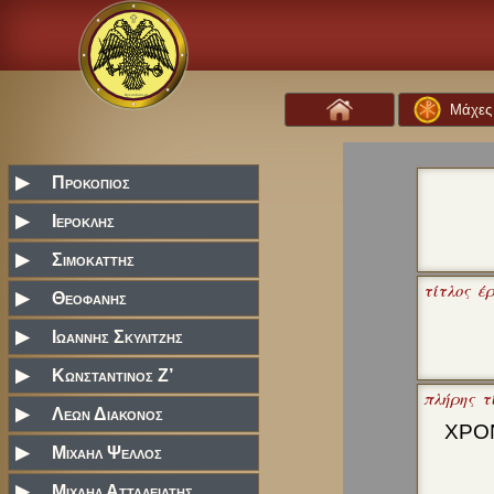
Μάχες
▶
Προκοπιος
▶
Ιεροκλης
▶
Σιμοκαττης
τίτλος έ
▶
Θεοφανης
▶
Ιωαννης Σκυλιτζης
▶
Κωνσταντινος Ζ’
πλήρης τί
▶
Λεων Διακονος
ΧΡΟ
▶
Μιχαηλ Ψελλος
▶
Μιχαηλ Ατταλειατης