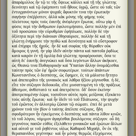
ἀπαράμιλλος ἦν τῷ τε τῆς ὄψεως κάλλει καὶ τῇ τῆς γλώττης
δεινότητι καὶ τῷ ἐφέρποντι τοῦ ἤθους ὑγρῷ, ὥστε οὐ ταῖς τῶν
ἐντυγχανόντων μόνον ψυχαῖς ἄφυκτόν τινα τὴν ἐρωτικὴν
σαγήνην ἐπέῤῥιπτεν, ἀλλὰ κἀκ μόνης τῆς φήμης τοὺς
πλείστους πρὸς τοὺς ἑαυτῆς ἀνέφλεγεν ἔρωτας. οὕτω γὰρ ἡ
φύσις περὶ τὴν ἄνθρωπον ἐφιλοτιμήσατο, ὥστε πολλὴν μὲν ἐπὶ
τοῦ προσώπου τὴν εὐρυθμίαν ἐφήπλωσε, πολλὴν δὲ τὴν
ὀξύτητα περὶ τὴν διάνοιαν ἐθησαύρισε, πολλὴν δὲ καὶ τῇ
γλώττῃ ἐνήρμοσε τὴν πειθὼ καὶ δεινότητα καὶ τὸ εὔστροφον
καὶ ἐπίχαρι τῆς ἠχοῦς. ἦν δὲ καὶ σοφίας τῆς θύραθεν οὐκ
ἄμοιρος ἡ γυνή. ἦν γὰρ ἰδεῖν αὐτὴν πάντα καὶ παντοῖα ῥᾳδίως
κατὰ καιρὸν ἐν τῇ ὁμιλίᾳ διὰ γλώττης προφέρουσαν, ὅσα τε
αὐτὴ δι' ἑαυτῆς ἀνεγνώκει καὶ ὅσα λεγόντων ἄλλων ἀκήκοεν,
ὡς Θεανώ τινα Πυθαγορικὴν καὶ Ὑπατίαν ἄλλην ὀνομάζεσθαι
ταύτην πρὸς τῶν ἐφ' ἡμῶν σοφωτέρων. τούτων ἁπάντων
Κωνσταντῖνος ὁ δεσπότης, ὡς ἔφημεν, ἐς τὰ μάλιστα ἥττητο
καὶ ἀπεπειρᾶτο τῆς γυναικὸς καὶ λάθρα ἠξίου μίγνυσθαι. ἡ δὲ,
εἴτε τὸν σύζυγον δεδοικυῖα, εἴτε μυσαττομένη τὸ τῆς πράξεως
ἄθεσμον, ἀνθίστατό τε καὶ ἀπετρέπετο. ὅδ' ὅσον ἐκείνην
ἀποτρεπομένην ἑώρα, τοσοῦτον αὐτὸς πρὸς μείζονας ἐξεκάετο
τοὺς αὐτῆς ἔρωτας· καὶ ἦν ἰδεῖν τὸ τοῦ Πλάτωνος, τὴν ψυχὴν
τοῦ ἐρῶντος ἐν ἀλλοτρίῳ ζῶσαν τῷ σώματι. ἐπεὶ δὲ μετὰ
χρόνον τινὰ τὸν βίον ὁ ταύτης ἀπέλιπε σύζυγος, ἤδη
σφοδρότερον ἦν ἐγκείμενος ὁ δεσπότης καὶ πάντα λίθον κινῶν,
τὸ τοῦ λόγου, νόμιμον ἀγαγέσθαι βουλόμενος σύζυγον. οὗ δὴ
γεγονότος πασῶν εὐθὺς ἐξελάθετο γυναικῶν καὶ ἐρώτων ἄλλων
καὶ αὐτοῦ γε τοῦ ῥηθέντος υἱέως Καθαροῦ Μιχαὴλ, ὃν ἐκ τῆς
θεραπαινίδος γεγέννηκε· καὶ ἦν μόνης θερμῶς ἐξεχόμενος