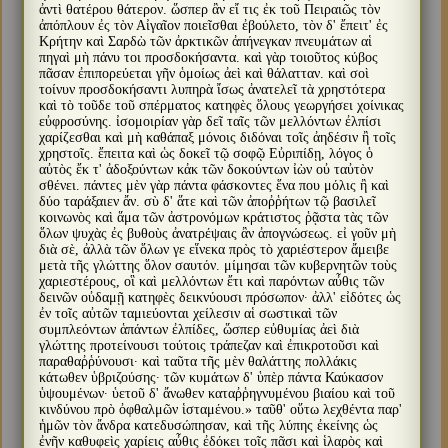
ἀντὶ θατέρου θάτερον. ὥσπερ ἂν εἴ τις ἐκ τοῦ Πειραιῶς τὸν
ἀπόπλουν ἐς τὸν Αἰγαῖον ποιεῖσθαι ἐβούλετο, τὸν δ' ἔπειτ' ἐς
Κρήτην καὶ Σαρδὼ τῶν ἀρκτικῶν ἀπήνεγκαν πνευμάτων αἱ
πηγαὶ μὴ πάνυ τοι προσδοκήσαντα. καὶ γὰρ τοιοῦτος κύβος
πᾶσαν ἐπιπορεύεται γῆν ὁμοίως ἀεὶ καὶ θάλατταν. καὶ σοὶ
τοίνυν προσδοκήσαντι λυπηρὰ ἴσως ἀνατελεῖ τὰ χρηστότερα
καὶ τὸ τοῦδε τοῦ σπέρματος κατηφὲς ὅλους γεωργήσει χοίνικας
εὐφροσύνης. ἰσομοιρίαν γὰρ δεῖ ταῖς τῶν μελλόντων ἐλπίσι
χαρίζεσθαι καὶ μὴ καθάπαξ μόνοις διδόναι τοῖς ἀηδέσιν ἢ τοῖς
χρηστοῖς. ἔπειτα καὶ ὡς δοκεῖ τῷ σοφῷ Εὐριπίδῃ, λόγος ὁ
αὐτὸς ἔκ τ' ἀδοξούντων κἀκ τῶν δοκούντων ἰὼν οὐ ταὐτὸν
σθένει. πάντες μὲν γὰρ πάντα φάσκοντες ἕνα που μόλις ἢ καὶ
δύο ταράξαιεν ἄν. σὺ δ' ἅτε καὶ τῶν ἀποῤῥήτων τῷ βασιλεῖ
κοινωνὸς καὶ ἅμα τῶν ἀστρονόμων κράτιστος ῥᾷστα τὰς τῶν
ὅλων ψυχὰς ἐς βυθοὺς ἀνατρέψαις ἂν ἀπογνώσεως. εἰ γοῦν μὴ
διὰ σὲ, ἀλλὰ τῶν ὅλων γε εἵνεκα πρὸς τὸ χαριέστερον ἄμειβε
μετὰ τῆς γλώττης ὅλον σαυτόν. μίμησαι τῶν κυβερνητῶν τοὺς
χαριεστέρους, οἳ καὶ μελλόντων ἔτι καὶ παρόντων αὖθις τῶν
δεινῶν οὐδαμῇ κατηφὲς δεικνύουσι πρόσωπον· ἀλλ' εἰδότες ὡς
ἐν τοῖς αὐτῶν ταμιεύονται χείλεσιν αἱ σωστικαὶ τῶν
συμπλεόντων ἁπάντων ἐλπίδες, ὥσπερ εὐθυμίας ἀεὶ διὰ
γλώττης προτείνουσι τούτοις τράπεζαν καὶ ἐπικροτοῦσι καὶ
παραθαῤῥύνουσι· καὶ ταῦτα τῆς μὲν θαλάττης πολλάκις
κάτωθεν ὑβριζούσης· τῶν κυμάτων δ' ὑπὲρ πάντα Καύκασον
ὑψουμένων· ὑετοῦ δ' ἄνωθεν καταῤῥηγνυμένου βιαίου καὶ τοῦ
κινδύνου πρὸ ὀφθαλμῶν ἱσταμένου.» ταῦθ' οὕτω λεχθέντα παρ'
ἡμῶν τὸν ἄνδρα κατεδυσώπησαν, καὶ τῆς λύπης ἐκείνης ὡς
ἐνῆν καθυφεὶς χαρίεις αὖθις ἐδόκει τοῖς πᾶσι καὶ ἱλαρὸς καὶ