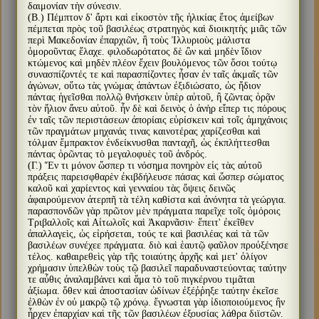
δαιμονίαν τὴν σύνεσιν.
(Β.) Πέμπτον δ' ἄρτι καὶ εἰκοστὸν τῆς ἡλικίας ἔτος ἀμείβων
πέμπεται πρὸς τοῦ βασιλέως στρατηγὸς καὶ διοικητὴς μιᾶς τῶν
περὶ Μακεδονίαν ἐπαρχιῶν, ἣ τοὺς Ἰλλυριοὺς μάλιστα
ὁμοροῦντας ἔλαχε. φιλοδωρότατος δὲ ὢν καὶ μηδὲν ἴδιον
κτώμενος καὶ μηδὲν πλέον ἔχειν βουλόμενος τῶν ὅσοι τούτῳ
συνασπίζοντές τε καὶ παρασπίζοντες ἦσαν ἐν ταῖς ἀκμαῖς τῶν
ἀγώνων, οὕτω τὰς γνώμας ἁπάντων ἐξιδιώσατο, ὡς ἥδιον
πάντας ἡγεῖσθαι πολλῷ θνήσκειν ὑπὲρ αὐτοῦ, ἢ ζῶντας ὁρᾷν
τὸν ἥλιον ἄνευ αὐτοῦ. ἦν δὲ καὶ δεινὸς ὁ ἀνὴρ εἴπερ τις πόρους
ἐν ταῖς τῶν περιστάσεων ἀπορίαις εὑρίσκειν καὶ τοῖς ἀμηχάνοις
τῶν πραγμάτων μηχανάς τινας καινοτέρας χαρίζεσθαι καὶ
τόλμαν ἔμπρακτον ἐνδείκνυσθαι πανταχῆ, ὡς ἐκπλήττεσθαι
πάντας ὁρῶντας τὸ μεγαλοφυὲς τοῦ ἀνδρός.
(Γ.) Ἕν τι μόνον ὥσπερ τι νόσημα πονηρὸν εἰς τὰς αὐτοῦ
πράξεις παρεισφθαρὲν ἐκιβδήλευσε πάσας καὶ ὥσπερ σώματος
καλοῦ καὶ χαρίεντος καὶ γενναίου τὰς ὄψεις δεινῶς
ἀφαιρούμενον ἀτερπῆ τὰ τέλη καθίστα καὶ ἀνόνητα τὰ γεώργια.
παρασπονδῶν γὰρ πρῶτον μὲν πράγματα παρεῖχε τοῖς ὁμόροις
Τριβαλλοῖς καὶ Αἰτωλοῖς καὶ Ἀκαρνᾶσιν· ἔπειτ' ἐκεῖθεν
ἀπαλλαγεὶς, ὡς εἰρήσεται, τούς τε καὶ βασιλέας καὶ τὰ τῶν
βασιλέων συνέχεε πράγματα. διὸ καὶ ἑαυτῷ φαῦλον προὐξένησε
τέλος. καθαιρεθεὶς γὰρ τῆς τοιαύτης ἀρχῆς καὶ μετ' ὀλίγον
χρήμασιν ὑπελθὼν τοὺς τῷ βασιλεῖ παραδυναστεύοντας ταύτην
τε αὖθις ἀναλαμβάνει καὶ ἅμα τὸ τοῦ πιγκέρνου τιμᾶται
ἀξίωμα. ὅθεν καὶ ἀποστασίαν ὠδίνων ἐξέῤῥηξε ταύτην ἐκεῖσε
ἐλθὼν ἐν οὐ μακρῷ τῷ χρόνῳ. ἔγνωσται γὰρ ἰδιοποιούμενος ἣν
ἦρχεν ἐπαρχίαν καὶ τῆς τῶν βασιλέων ἐξουσίας λάθρα διϊστῶν.