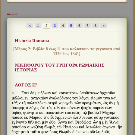
Κείμενο :
<
1
2
3
4
5
6
7
8
>
Historia Romana
[Μέρος 2: Βιβλία 8 έως 11 που καλύπτουν τα γεγονότα από
1320 έως 1341]
ΝΙΚΗΦΟΡΟΥ ΤΟΥ ΓΡΗΓΟΡΑ ΡΩΜΑΙΚΗΣ
ΙΣΤΟΡΙΑΣ
ΛΟΓΟΣ Η’.
Ἐπεὶ δὲ μειζόνων καὶ καινοτέρων ὑποθέσεων ἄρχεσθαι
αʹ.
μέλλομεν, ἀναγκαῖον ἀναλαβόντας τὸν λόγον εἱρμόν τινα καὶ
τάξιν τῇ πολυπλόκῳ σειρᾷ χορηγεῖν τῶν πραγμάτων, ὡς ἂν μὴ
ἀσαφὴς ὁ λόγος ἐπὶ τὰς τῶν ἀκουόντων ψυχὰς παροδεύων
ἀηδὴς φαίνηται καὶ ἀποκναίων ἐπιεικῶς. τῷ βασιλεῖ Μιχαὴλ
παῖδες ἐκ Μαρίας τῆς ἐξ Ἀρμενίων ἐληλυθυίας αὐτῷ γυναικὸς
ἐγένοντο θήλειαι μὲν δύο, Ἄννα καὶ Θεοδώρα· ὧν ἡ μὲν Ἄννα
ἀπιοῦσα συνεζύγη Θωμᾷ, τῷ Ἠπείρου καὶ Αἰτωλίας ἄρχοντι· ἣν
ἔσχε μετὰ ταῦτα φονεύσας Θωμᾶν ὁ ἐκείνου ἀδελφιδοῦς