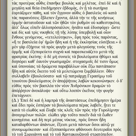
τὰς προτέρας αὖθις ἐπανῆκε βουλὰς καὶ μελέτας. ἐπεὶ δὲ καὶ ἡ
μεγάλη καὶ θεία ἐπεδήμησεν ἑβδομὰς, ἐν ᾗ τὰ σωτήρια
ἑορτάζομεν πάθη, καὶ τὸν ἔγγονον αὖθις ὁ βασιλεὺς οὐ κατὰ
τὰς παραινέσεις ἔβλεπεν ἔχοντα, ἀλλὰ τήν τε τῆς κινήσεως
ὁρμὴν ἀστατοῦσαν καὶ τῶν ἠθῶν τὸν ῥυθμὸν οὐ καθεστηκότα,
ἀλλ' ὅλως εἰπεῖν ἀλλοπρόσαλλον, ἠνιᾶτο καὶ ἐδυσφόρει· ὥστε
καὶ δὶς καὶ τρὶς νικηθεὶς τῇ τῆς λύπης ὑπερβολῇ καὶ οἷον
ἔνθους γενόμενος, «τετελεύτηκεν», ἔφη πρὸς τοὺς παρόντας,
«ἥ τε βασιλεία ἐφ' ἡμῶν ἤδη καὶ ἡ τῆς ἐκκλησίας εὐσέβεια.» ὁ
μὲν γὰρ ἐξήρτυε τὰ πρὸς φυγὴν μετὰ φλεγούσης τινὸς τῆς
ὁρμῆς καὶ ἐξεπορεύετο συχνὰ καὶ παρεσκευάζετο μετὰ τῆς
φρατρίας ἐκείνης· ὁ δὲ μὴ συνιεὶς τὰ βουλεύματα ἠθύμει καὶ
διηπόρει καθ' ἑαυτὸν γνωσιμαχῶν. στοχασμοῖς δέ τισιν ὅμως
καὶ ὑπονοίαις τὰ δρώμενα παραβάλλων οὐκ ἔξω παντάπασιν
ἤδη καὶ αὐτὸς ἔκειτο τοῦ τὰ μελετώμενα ξυμβάλλειν. ὅθεν
συλλαβεῖν ἐβουλεύσατο· καὶ τῷ πατριάρχῃ Γερασίμῳ τοῦ
τοιούτου βουλεύματος ἐν ἀποῤῥήτοις λαβὼν κεκοινώνηκεν. ὁ δ'
εὐθὺς πρὸς τὸν βασιλέα τὸν νέον Ἀνδρόνικον δραμὼν τὸ
ἀπόῤῥητον ἀνεκάλυψε· καὶ οὕτω λοιπὸν ἐκεῖνος τὴν φυγὴν
ἐπετάχυνεν.
(Δ.) Ἐπεὶ δὲ καὶ ἡ λαμπρὰ τῆς ἀναστάσεως ἐπεδήμησεν ἡμέρα
καὶ ἔδει πρὸς ἑσπέραν τὰ βουλεύματα πέρας λαβεῖν, ᾔτει τε
κατὰ τὸ εἰωθὸς καὶ ἔλαβε τὰς κλεῖς τῶν πρὸς τὴν Γυρολίμνην
ἀνοιγομένων πυλῶν. εἰώθει γὰρ τοῦτο ποιεῖν διὰ τὰ ἕωθεν
κυνηγέσια. καὶ δὴ περὶ μέσας νύκτας, πρὸς ὕπνον ἤδη
καταδαρθόντων ἁπάντων, ἔξεισι μετὰ πάντων ὅσοι αὐτῷ γε
συνομωμόκεσαν· καὶ ἐξιππασάμενοι φθάνουσι δευτεραῖοι πρὸς
τὸ τοῦ Συργιάννη καὶ τὸ τοῦ Καντακουζηνοῦ στρατόπεδον.