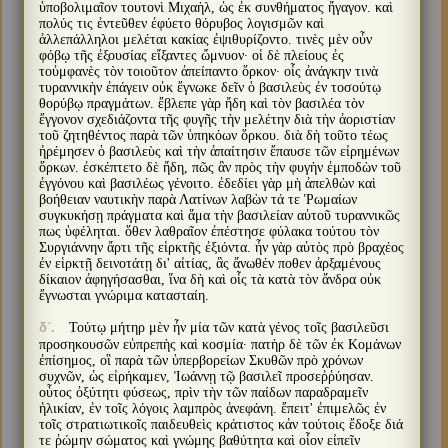
ὑποβολιμαῖον τουτονὶ Μιχαὴλ, ὡς ἐκ συνθήματος ἤγαγον. καὶ
πολύς τις ἐντεῦθεν ἐφύετο θόρυβος λογισμῶν καὶ
ἀλλεπάλληλοι μελέται κακίας ἐψιθυρίζοντο. τινὲς μὲν οὖν
φόβῳ τῆς ἐξουσίας εἴξαντες ὤμνυον· οἱ δὲ πλείους ἐς
τοὐμφανὲς τὸν τοιοῦτον ἀπείπαντο ὅρκον· οἷς ἀνάγκην τινὰ
τυραννικὴν ἐπάγειν οὐκ ἔγνωκε δεῖν ὁ βασιλεὺς ἐν τοσούτῳ
θορύβῳ πραγμάτων. ἔβλεπε γὰρ ἤδη καὶ τὸν βασιλέα τὸν
ἔγγονον σχεδιάζοντα τῆς φυγῆς τὴν μελέτην διὰ τὴν ἀοριστίαν
τοῦ ζητηθέντος παρὰ τῶν ὑπηκόων ὅρκου. διὰ δὴ τοῦτο τέως
ἠρέμησεν ὁ βασιλεὺς καὶ τὴν ἀπαίτησιν ἔπαυσε τῶν εἰρημένων
ὅρκων. ἐσκέπτετο δὲ ἤδη, πῶς ἂν πρὸς τὴν φυγὴν ἐμποδὼν τοῦ
ἐγγόνου καὶ βασιλέως γένοιτο. ἐδεδίει γὰρ μὴ ἀπελθὼν καὶ
βοήθειαν ναυτικὴν παρὰ Λατίνων λαβὼν τά τε Ῥωμαίων
συγκυκήσῃ πράγματα καὶ ἅμα τὴν βασιλείαν αὐτοῦ τυραννικῶς
πως ὑφέληται. ὅθεν λαθραῖον ἐπέστησε φύλακα τούτου τὸν
Συργιάννην ἄρτι τῆς εἱρκτῆς ἐξιόντα. ἦν γὰρ αὐτὸς πρὸ βραχέος
ἐν εἱρκτῇ δεινοτάτῃ δι' αἰτίας, ἃς ἄνωθέν ποθεν ἀρξαμένους
δίκαιον ἀφηγήσασθαι, ἵνα δὴ καὶ οἷς τὰ κατὰ τὸν ἄνδρα οὐκ
ἔγνωσται γνώριμα κατασταίη.
Τούτῳ μήτηρ μὲν ἦν μία τῶν κατὰ γένος τοῖς βασιλεῦσι
δʹ.
προσηκουσῶν εὐπρεπὴς καὶ κοσμία· πατὴρ δὲ τῶν ἐκ Κομάνων
ἐπίσημος, οἳ παρὰ τῶν ὑπερβορείων Σκυθῶν πρὸ χρόνων
συχνῶν, ὡς εἰρήκαμεν, Ἰωάννῃ τῷ βασιλεῖ προσεῤῥύησαν.
οὗτος ὀξύτητι φύσεως, πρὶν τὴν τῶν παίδων παραδραμεῖν
ἡλικίαν, ἐν τοῖς λόγοις λαμπρὸς ἀνεφάνη. ἔπειτ' ἐπιμελῶς ἐν
τοῖς στρατιωτικοῖς παιδευθεὶς κράτιστος κἀν τούτοις ἔδοξε διά
τε ῥώμην σώματος καὶ γνώμης βαθύτητα καὶ οἷον εἰπεῖν