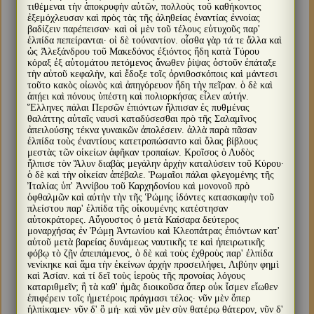
τιθέμεναι τὴν ἀποκρυφὴν αὐτῶν, πολλοὺς τοῦ καθήκοντος
ἐξεμόχλευσαν καὶ πρὸς τὰς τῆς ἀληθείας ἐναντίας ἐννοίας
βαδίζειν παρέπεισαν· καὶ οἱ μὲν τοῦ τέλους εὐτυχοῦς παρ'
ἐλπίδα πεπείρανται· οἱ δὲ τοὐναντίον. οἶσθα γὰρ τά τε ἄλλα καὶ
ὡς Ἀλεξάνδρου τοῦ Μακεδόνος ἐξιόντος ἤδη κατὰ Τύρου
κόραξ ἐξ αὐτομάτου πετόμενος ἄνωθεν ῥίψας ὀστοῦν ἐπάταξε
τὴν αὐτοῦ κεφαλὴν, καὶ ἔδοξε τοῖς ὀρνιθοσκόποις καὶ μάντεσι
τοῦτο κακὸς οἰωνὸς καὶ ἀπηγόρευον ἤδη τὴν πεῖραν. ὁ δὲ καὶ
ἀπῄει καὶ πόνους ὑπέστη καὶ πολιορκήσας εἷλεν αὐτήν.
Ἕλληνες πάλαι Περσῶν ἐπιόντων ἤλπισαν ἐς πυθμένας
θαλάττης αὐταῖς ναυσὶ καταδύσεσθαι πρὸ τῆς Σαλαμῖνος
ἀπειλούσης τέκνα γυναικῶν ἀπολέσειν. ἀλλὰ παρὰ πᾶσαν
ἐλπίδα τοὺς ἐναντίους κατετροπώσαντο καὶ ὅλας βίβλους
μεστὰς τῶν οἰκείων ἀφῆκαν τροπαίων. Κροῖσος ὁ Λυδὸς
ἤλπισε τὸν Ἅλυν διαβὰς μεγάλην ἀρχὴν καταλύσειν τοῦ Κύρου·
ὁ δὲ καὶ τὴν οἰκείαν ἀπέβαλε. Ῥωμαῖοι πάλαι φλεγομένης τῆς
Ἰταλίας ὑπ' Ἀννίβου τοῦ Καρχηδονίου καὶ μονονοῦ πρὸ
ὀφθαλμῶν καὶ αὐτὴν τὴν τῆς Ῥώμης ἰδόντες κατασκαφὴν τοῦ
πλείστου παρ' ἐλπίδα τῆς οἰκουμένης κατέστησαν
αὐτοκράτορες. Αὔγουστος ὁ μετὰ Καίσαρα δεύτερος
μοναρχήσας ἐν Ῥώμῃ Ἀντωνίου καὶ Κλεοπάτρας ἐπιόντων κατ'
αὐτοῦ μετὰ βαρείας δυνάμεως ναυτικῆς τε καὶ ἠπειρωτικῆς
φόβῳ τὸ ζῇν ἀπειπάμενος, ὁ δὲ καὶ τοὺς ἐχθροὺς παρ' ἐλπίδα
νενίκηκε καὶ ἅμα τὴν ἐκείνων ἀρχὴν προσειλήφει, Λιβύην φημὶ
καὶ Ἀσίαν. καὶ τί δεῖ τοὺς ἱεροὺς τῆς προνοίας λόγους
καταριθμεῖν; ἣ τὰ καθ' ἡμᾶς διοικοῦσα ὅπερ οὐκ ἴσμεν εἴωθεν
ἐπιφέρειν τοῖς ἡμετέροις πράγμασι τέλος· νῦν μὲν ὅπερ
ἠλπίκαμεν· νῦν δ' ὃ μή· καὶ νῦν μὲν σὺν θατέρῳ θάτερον, νῦν δ'