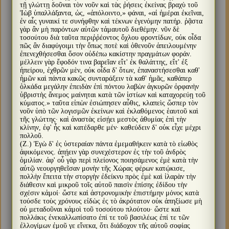
τῇ γλώττῃ δοῦναι τὸν νοῦν καὶ τὰς ῥήσεις ἐκείνας βραχὺ τοῦ
Ἰὼβ ὑπαλλάξαντα, ὡς, «ἀπόλοιντο,» φάναι, «αἱ ἡμέραι ἐκεῖναι,
ἐν αἷς γυναικί τε συνήφθην καὶ τέκνων ἐγενόμην πατήρ. ῥᾷστα
γὰρ ἂν μὴ παρόντων αὐτῶν τἀμαυτοῦ διεθέμην. νῦν δὲ
τοσούτου διὰ ταῦτα περιῤῥέοντος ὄχλου φροντίδων, οὐκ οἶδα
πῶς ἂν διαφύγοιμι τὴν ὅπως ποτὲ καὶ ὁθενοῦν ἀπειλουμένην
ἐπενεχθήσεσθαι ὅσον οὐδέπω κακίστην πραγμάτων φοράν.
μέλλειν γὰρ ἔφοδόν τινα βαρεῖαν εἴτ' ἐκ θαλάττης, εἴτ' ἐξ
ἠπείρου, ἐχθρῶν μὲν, οὐκ οἶδα δ' ὅτων, ἐπαναστήσεσθαι καθ'
ἡμῶν καὶ πάντα κακῶς συνταράξειν τὰ καθ' ἡμᾶς, καθάπερ
ὁλκάδα μεγάλην ἐπειδὰν ἐπὶ πόντου λαβὼν ἀγκυρῶν ὀρφανὴν
ὑβριστὴς ἄνεμος μαίνηται κατὰ τῶν ἱστίων καὶ καταχορεύῃ τοῦ
κύματος.» ταῦτα εἰπὼν ἐσιώπησεν αὖθις, κλαπεὶς ὥσπερ τὸν
νοῦν ὑπὸ τῶν λογισμῶν ἐκείνων καὶ ἐκλαθόμενος ἑαυτοῦ καὶ
τῆς γλώττης· καὶ ἀναστὰς εἰσῄει μεστὸς ἀθυμίας ἐπὶ τὴν
κλίνην, ἐφ' ἧς καὶ κατέδαρθε μέν· καθεύδειν δ' οὐκ εἶχε μέχρι
πολλοῦ.
(Ζ.) Ἐγὼ δ' ἐς ὑστεραίαν πάντα ἐμεμαθήκειν κατὰ τὸ εἰωθὸς
ἀφικόμενος. ἀπῄειν γὰρ συνεχέστερον ἐς τὴν τοῦ ἀνδρὸς
ὁμιλίαν. ἀφ' οὗ γὰρ περὶ πλείονος ποιησάμενος ἐμὲ κατὰ τὴν
αὐτῷ νεουργηθεῖσαν μονὴν τῆς Χώρας φέρων κατῴκισε,
πολλὴν ἔπειτα τὴν στοργὴν ἐδείκνυ πρὸς ἐμὲ καὶ ἱλαρὰν τὴν
διάθεσιν καὶ μικροῦ τοῖς αὐτοῦ παισὶν ἐπίσης ἐδίδου τὴν
σχέσιν κἀμοί· ὥστε καὶ ἀστρονομικὴν ἐπιστήμην μόνος κατὰ
τούσδε τοὺς χρόνους εἰδὼς ἐς τὸ ἀκρότατον οὐκ ἀπηξίωσε μὴ
οὐ μεταδοῦναι κἀμοὶ τοῦ τοσούτου πλούτου· ὥστε καὶ
πολλάκις ἐνεκαλλωπίσατο ἐπί τε τοῦ βασιλέως ἐπί τε τῶν
ἐλλογίμων ἐμοῦ γε εἵνεκα, ὅτι διάδοχον τῆς αὐτοῦ σοφίας