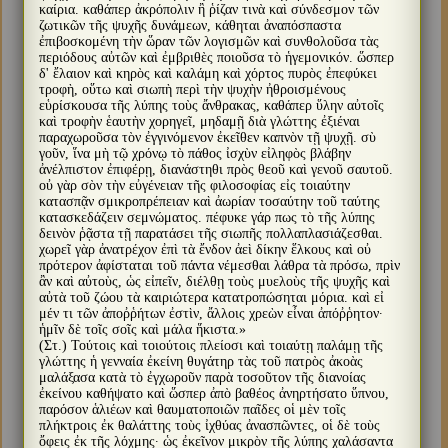
καίρια. καθάπερ ἀκρόπολιν ἢ ῥίζαν τινὰ καὶ σύνδεσμον τῶν
ζωτικῶν τῆς ψυχῆς δυνάμεων, κάθηται ἀναπόσπαστα
ἐπιβοσκομένη τὴν ὥραν τῶν λογισμῶν καὶ συνθολοῦσα τὰς
περιόδους αὐτῶν καὶ ἐμβριθὲς ποιοῦσα τὸ ἡγεμονικόν. ὥσπερ
δ' ἔλαιον καὶ κηρὸς καὶ καλάμη καὶ χόρτος πυρὸς ἐπεφύκει
τροφὴ, οὕτω καὶ σιωπὴ περὶ τὴν ψυχὴν ἠθροισμένους
εὑρίσκουσα τῆς λύπης τοὺς ἄνθρακας, καθάπερ ὕλην αὐτοῖς
καὶ τροφὴν ἑαυτὴν χορηγεῖ, μηδαμῇ διὰ γλώττης ἐξιέναι
παραχωροῦσα τὸν ἐγγινόμενον ἐκεῖθεν καπνὸν τῇ ψυχῇ. σὺ
γοῦν, ἵνα μὴ τῷ χρόνῳ τὸ πάθος ἰσχὺν εἰληφὸς βλάβην
ἀνέλπιστον ἐπιφέρῃ, διανάστηθι πρὸς θεοῦ καὶ γενοῦ σαυτοῦ.
οὐ γὰρ σὸν τὴν εὐγένειαν τῆς φιλοσοφίας εἰς τοιαύτην
κατασπᾷν σμικροπρέπειαν καὶ ἀωρίαν τοσαύτην τοῦ ταύτης
κατασκεδάζειν σεμνώματος. πέφυκε γάρ πως τὸ τῆς λύπης
δεινὸν ῥᾷστα τῇ παρατάσει τῆς σιωπῆς πολλαπλασιάζεσθαι.
χωρεῖ γὰρ ἀνατρέχον ἐπὶ τὰ ἔνδον ἀεὶ δίκην ἕλκους καὶ οὐ
πρότερον ἀφίσταται τοῦ πάντα νέμεσθαι λάθρα τὰ πρόσω, πρὶν
ἂν καὶ αὐτοὺς, ὡς εἰπεῖν, διέλθῃ τοὺς μυελοὺς τῆς ψυχῆς καὶ
αὐτὰ τοῦ ζώου τὰ καιριώτερα κατατροπώσηται μόρια. καὶ εἰ
μέν τι τῶν ἀποῤῥήτων ἐστὶν, ἄλλοις χρεὼν εἶναι ἀπόῤῥητον·
ἡμῖν δὲ τοῖς σοῖς καὶ μάλα ἥκιστα.»
(Στ.) Τούτοις καὶ τοιούτοις πλείοσι καὶ τοιαύτῃ παλάμῃ τῆς
γλώττης ἡ γενναία ἐκείνη θυγάτηρ τὰς τοῦ πατρὸς ἀκοὰς
μαλάξασα κατὰ τὸ ἐγχωροῦν παρὰ τοσοῦτον τῆς διανοίας
ἐκείνου καθήψατο καὶ ὥσπερ ἀπὸ βαθέος ἀνηρτήσατο ὕπνου,
παρόσον ἁλιέων καὶ θαυματοποιῶν παῖδες οἱ μὲν τοῖς
πλήκτροις ἐκ θαλάττης τοὺς ἰχθύας ἀνασπῶντες, οἱ δὲ τοὺς
ὄφεις ἐκ τῆς λόχμης· ὡς ἐκεῖνον μικρὸν τῆς λύπης χαλάσαντα