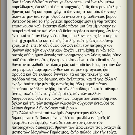
βασιλεῦσιν ἠξιῶσθαι οὔτοι γε ἐλαχίστων. καὶ ἵνα τἀν μέσῳ
παρέλθωμεν, ἐπειδὴ καὶ ὁ πατριαρχικὸς ἡμᾶς ὕστερον κέκληκε
θρόνος καὶ δὴ καὶ προσηγάγετο ἄκοντάς τε καὶ οὐκ ἄκοντας·
ἄκοντας μὲν διὰ τὸ μὴ σφόδρα ἀνεκτὸν τῆς ἀσθενείας βάρος·
θάτερον δὲ διὰ τὸ τῆς ὑγιείας προσδοκήσιμον (ἡ γὰρ ταύτης
ἐπισαίνουσα καθ' ἑκάστην ἐλπὶς πάντα μοι ὑπεμίμνησκεν ἐν
ἀκαρεῖ παλαιά τε καὶ νέα τοῦ θείου τεράστια πατέρος, ὧν ἴσως
ἕν τι καὶ τοὐμὸν ἔλεγεν ἔσεσθαι, εἰ φιλανθρώπως ἴδοι κύριος
ἐπὶ τῇ χειροθεσίᾳ καὶ τῷ τῆς ὑψηλῆς ταύτης ἀρχιερωσύνης
χρίσματι)· ἐπεὶ δ' οὖν ὅμως οὑτωσὶ κἀπὶ τὸν πατριαρχικὸν
θρόνον ἀπὸ τῶν συγκλητικῶν ἀρχῶν μετηνέχθημεν κἀν τοῖς
αὐτοῖς αὖθις ἦμεν δεινοῖς τοῦ νοσήματος καὶ λύσις οὐδαμόθεν
οὐδ' ἡτισοῦν ἑωρᾶτο, ἔγνωμεν κρίσιν εἶναι τοῦτο θεοῦ πρὸς
θάνατον συνωθοῦσαν ὁλοσχερῶς καὶ παιδείαν ἴσως μετρίαν ὧν
οὐ μετρίως ἡμάρτομεν. ἔνθεν καὶ τὰ μὲν τῆς ὑγιείας ἤδη
φροῦδα καὶ ἀπ' ἐλπίδος ἐγίγνετο· τὰ δὲ τῆς τελευτῆς καὶ
σφόδρα γέ τοι, ὡς ἔφημεν, οὐκ ἀνέλπιστα. καὶ τί γὰρ ἄλλο γ'
ἐχρῆν, ὁπότε τὴν μὲν τῆς σαρκὸς ἰκμάδα μικροῦ πᾶσαν
ἐκρεύσασαν ἔβλεπον ἤδη, ἰατρῶν δὲ παῖδας οὐ κατὰ τοὔνομα
ὄντας, ἀλλ' οὐδὲν τό γ' ἐπ' ἐμοὶ σχεδὸν τῶν πολλῶν
διαφέροντας; ὅθεν τὸν πολὺν τῶν πραγμάτων ἀποσεισάμενος
ὄχλον καὶ τὴν τῶν πονηρῶν γλωσσῶν σύγχυσιν ἐνταυθοῖ τὸ
λεῖπον ἔκρινα δεῖν ἀνύσειν τοῦ βίου.»
(Γ.) Ἀλλὰ τὰ περὶ τούτων ἡμῖν ἐναργέστερον ἀλλαχῆ
δηλούμενα τοῖς βουλομένοις ἐξέσται μανθάνειν. ἡμεῖς δ'
ἐχώμεθα τῶν ἐφεξῆς. κατὰ δὲ τοῦτον τὸν χρόνον τὸν
πατριαρχικὸν διαδέχεται θρόνον τῶν ἱερωμένων τις μοναχῶν ἐκ
μονῆς τῶν Μαγγάνων Γεράσιμος, ἀνὴρ πολιὸς μὲν τὴν τρίχα,