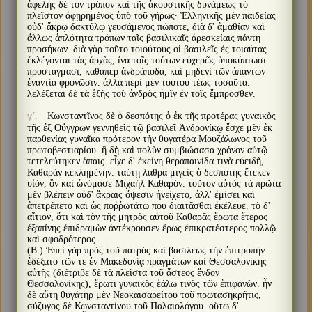
ἀφελὴς δὲ τὸν τρόπον καὶ τῆς ἀκουστικῆς δυνάμεως τὸ
πλεῖστον ἀφῃρημένος ὑπὸ τοῦ γήρως· Ἑλληνικῆς μὲν παιδείας
οὐδ' ἄκρῳ δακτύλῳ γευσάμενος πώποτε, διὰ δ' ἀμαθίαν καὶ
ἄλλως ἁπλότητα τρόπων ταῖς βασιλικαῖς ἀρεσκείαις πάντη
προσήκων. διὰ γὰρ τοῦτο τοιούτους οἱ βασιλεῖς ἐς τοιαύτας
ἐκλέγονται τὰς ἀρχὰς, ἵνα τοῖς τούτων εὐχερῶς ὑποκύπτωσι
προστάγμασι, καθάπερ ἀνδράποδα, καὶ μηδενὶ τῶν ἁπάντων
ἐναντία φρονῶσιν. ἀλλὰ περὶ μὲν τούτου τέως τοσαῦτα.
λελέξεται δὲ τὰ ἑξῆς τοῦ ἀνδρὸς ἡμῖν ἐν τοῖς ἔμπροσθεν.
Κωνσταντῖνος δὲ ὁ δεσπότης ὁ ἐκ τῆς προτέρας γυναικὸς
γʹ.
τῆς ἐξ Οὔγγρων γεννηθεὶς τῷ βασιλεῖ Ἀνδρονίκῳ ἔσχε μὲν ἐκ
παρθενίας γυναῖκα πρότερον τὴν θυγατέρα Μουζάλωνος τοῦ
πρωτοβεστιαρίου· ἣ δὴ καὶ πολὺν συμβιώσασα χρόνον αὐτῷ
τετελεύτηκεν ἄπαις. εἶχε δ' ἐκείνη θεραπαινίδα τινὰ εὐειδῆ,
Καθαρὰν κεκλημένην. ταύτῃ λάθρα μιγεὶς ὁ δεσπότης ἔτεκεν
υἱὸν, ὃν καὶ ὠνόμασε Μιχαὴλ Καθαρόν. τοῦτον αὐτὸς τὰ πρῶτα
μὲν βλέπειν οὐδ' ἄκραις ὄψεσιν ἠνείχετο, ἀλλ' ἐμίσει καὶ
ἀπετρέπετο καὶ ὡς ποῤῥωτάτω που διαιτᾶσθαι ἐκέλευε. τὸ δ'
αἴτιον, ὅτι καὶ τὸν τῆς μητρὸς αὐτοῦ Καθαρᾶς ἔρωτα ἕτερος
ἐξαπίνης ἐπιδραμὼν ἀντέκρουσεν ἔρως ἐπικρατέστερος πολλῷ
καὶ σφοδρότερος.
(Β.) Ἐπεὶ γὰρ πρὸς τοῦ πατρὸς καὶ βασιλέως τὴν ἐπιτροπὴν
ἐδέξατο τῶν τε ἐν Μακεδονίᾳ πραγμάτων καὶ Θεσσαλονίκης
αὐτῆς (διέτριβε δὲ τὰ πλεῖστα τοῦ ἄστεος ἔνδον
Θεσσαλονίκης), ἔρωτι γυναικὸς ἑάλω τινὸς τῶν ἐπιφανῶν. ἦν
δὲ αὕτη θυγάτηρ μὲν Νεοκαισαρείτου τοῦ πρωτασηκρῆτις,
σύζυγος δὲ Κωνσταντίνου τοῦ Παλαιολόγου. οὕτω δ'