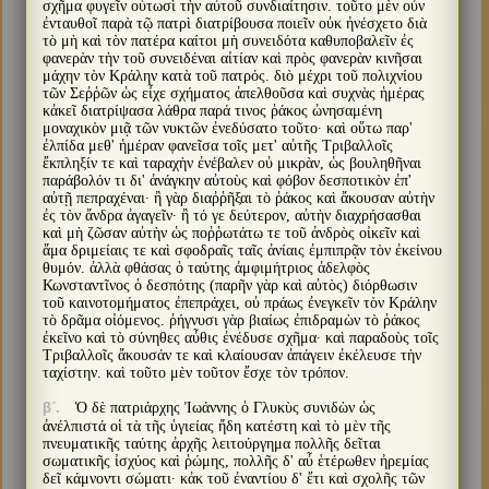
σχῆμα φυγεῖν οὑτωσὶ τὴν αὐτοῦ συνδιαίτησιν. τοῦτο μὲν οὖν
ἐνταυθοῖ παρὰ τῷ πατρὶ διατρίβουσα ποιεῖν οὐκ ἠνέσχετο διὰ
τὸ μὴ καὶ τὸν πατέρα καίτοι μὴ συνειδότα καθυποβαλεῖν ἐς
φανερὰν τὴν τοῦ συνειδέναι αἰτίαν καὶ πρὸς φανερὰν κινῆσαι
μάχην τὸν Κράλην κατὰ τοῦ πατρός. διὸ μέχρι τοῦ πολιχνίου
τῶν Σεῤῥῶν ὡς εἶχε σχήματος ἀπελθοῦσα καὶ συχνὰς ἡμέρας
κἀκεῖ διατρίψασα λάθρα παρά τινος ῥάκος ὠνησαμένη
μοναχικὸν μιᾷ τῶν νυκτῶν ἐνεδύσατο τοῦτο· καὶ οὕτω παρ'
ἐλπίδα μεθ' ἡμέραν φανεῖσα τοῖς μετ' αὐτῆς Τριβαλλοῖς
ἔκπληξίν τε καὶ ταραχὴν ἐνέβαλεν οὐ μικρὰν, ὡς βουληθῆναι
παράβολόν τι δι' ἀνάγκην αὐτοὺς καὶ φόβον δεσποτικὸν ἐπ'
αὐτῇ πεπραχέναι· ἢ γὰρ διαῤῥῆξαι τὸ ῥάκος καὶ ἄκουσαν αὐτὴν
ἐς τὸν ἄνδρα ἀγαγεῖν· ἢ τό γε δεύτερον, αὐτὴν διαχρήσασθαι
καὶ μὴ ζῶσαν αὐτὴν ὡς ποῤῥωτάτω τε τοῦ ἀνδρὸς οἰκεῖν καὶ
ἅμα δριμείαις τε καὶ σφοδραῖς ταῖς ἀνίαις ἐμπιπρᾷν τὸν ἐκείνου
θυμόν. ἀλλὰ φθάσας ὁ ταύτης ἀμφιμήτριος ἀδελφὸς
Κωνσταντῖνος ὁ δεσπότης (παρῆν γὰρ καὶ αὐτὸς) διόρθωσιν
τοῦ καινοτομήματος ἐπεπράχει, οὐ πράως ἐνεγκεῖν τὸν Κράλην
τὸ δρᾶμα οἰόμενος. ῥήγνυσι γὰρ βιαίως ἐπιδραμὼν τὸ ῥάκος
ἐκεῖνο καὶ τὸ σύνηθες αὖθις ἐνέδυσε σχῆμα· καὶ παραδοὺς τοῖς
Τριβαλλοῖς ἄκουσάν τε καὶ κλαίουσαν ἀπάγειν ἐκέλευσε τὴν
ταχίστην. καὶ τοῦτο μὲν τοῦτον ἔσχε τὸν τρόπον.
Ὁ δὲ πατριάρχης Ἰωάννης ὁ Γλυκὺς συνιδὼν ὡς
βʹ.
ἀνέλπιστά οἱ τὰ τῆς ὑγιείας ἤδη κατέστη καὶ τὸ μὲν τῆς
πνευματικῆς ταύτης ἀρχῆς λειτούργημα πολλῆς δεῖται
σωματικῆς ἰσχύος καὶ ῥώμης, πολλῆς δ' αὖ ἑτέρωθεν ἠρεμίας
δεῖ κάμνοντι σώματι· κἀκ τοῦ ἐναντίου δ' ἔτι καὶ σχολῆς τῶν