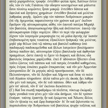
αὐτῷ χορηγοῦντος τροφήν. ἐντεῦθεν φιλίαι πρὸς Λατίνων ἔστιν
οὓς τῶν ἐν τοῖς Γαλάτου τὴν οἴκησιν κεκτημένων καὶ μάλιστα
ὅσοι πλούτῳ κομῶντες ἦσαν μακρῷ· ἐντεῦθεν δάνεια καὶ
ὀφειλαὶ καὶ ζητήσεις χρημάτων· ἐντεῦθεν βουλαὶ καὶ μελέται
λαθραίας φυγῆς. ὁρῶντι γὰρ τὸν πάππον Ἀνδρόνικον μακρὸν
ἐπὶ τῆς ἡγεμονίας παρατείνοντα τὸν χρόνον καὶ μετ' ἐκεῖνον
ἔφεδρον τῆς αὐτοκρατορίας αὖθις τὸν ἑαυτοῦ πατέρα Μιχαὴλ
τὸν βασιλέα, ἀπογινωσκομένην ἤδη καὶ ἀνέλπιστον. ἑαυτῷ τὴν
αὐτοκρατορίαν ἐπῄει νομίζειν. ὅθεν τὸ περὶ τὴν φιλαρχίαν
λίχνον τῶν λογισμῶν μικροψυχία τις οὐ μάλα ἀγενὴς ἐφ' ἱκανὸν
ἐπιβοσκομένη πρὸς τοιαύτας ἐξοκέλλειν ἠνάγκαζε τὰς μελέτας.
μηδὲ γὰρ θέλων ὑπὸ τῷ πάππῳ καὶ βασιλεῖ καθάπερ ὑπὸ
παιδαγωγῷ παιδοκομεῖσθαι καὶ ἄλλων λατρεύειν βουλήμασιν
ὥσπερ παιδίον ἀεὶ, αὐτονομίαν ἐζήτει βασιλικὴν καὶ ἀφθονίαν
πραγμάτων, ὥστε ἑαυτῷ τε ἔχειν τὸ διαρκὲς καὶ ἄλλοις οἷα
βασιλεὺς ὑπηκόοις χαρίζεσθαι. ἐπεὶ δ' ἀδύνατον ἔβλεπεν εἶναι
τοῦτο ζῶντος τοῦ πάππου καὶ τοῦ πατρὸς ἐνταυθοῖ καθημένου,
πρὸς ἑτέρας ἐσκόπει χωρῶν ἐπικρατείας· καὶ νῦν μὲν Ἀρμενίαν
ὠνειροπόλει ἅτ' ἐκ μητρὸς αὐτῷ προσήκουσαν, νῦν δὲ
Πελοπόννησον, νῦν δὲ Λέσβον καὶ Λῆμνον καὶ ὅσαι τὸ πολὺ
τοῦ Αἰγαίου πληροῦσιν. ἀλλὰ ταῦτα μὲν εἰς ἀκοὰς ᾔει λάθρα
νῦν μὲν τοῦ πατρὸς, νῦν δὲ τοῦ πάππου. ὅθεν καὶ λάθρα νῦν
μὲν ὑπ' αὐτοῦ, νῦν δ' ὑπ' ἐκείνου διεκόπτετο.
(Γ.) Καὶ ἵνα σιωπῇ παραδράμω τὰ πλεῖστα, νύκτωρ ἐκώμαζε
πρὸς γυναῖκά τινα γένει μὲν τῶν οὐκ ἀσήμων, τὸν δὲ τρόπον
ἑταίραν. ταύτης ἐραστὴς ἦν καὶ ἐρώμενος καὶ Ἄδωνις ἄλλος
τῶν ἐν ἡλικίᾳ τις καὶ ὥρᾳ διαπρεπῶν· δι' ὃν καὶ ζηλοτυπία τις
πυρπολοῦσα τὴν Ἀνδρονίκου τοῦ βασιλέως ψυχὴν τοξότας καὶ