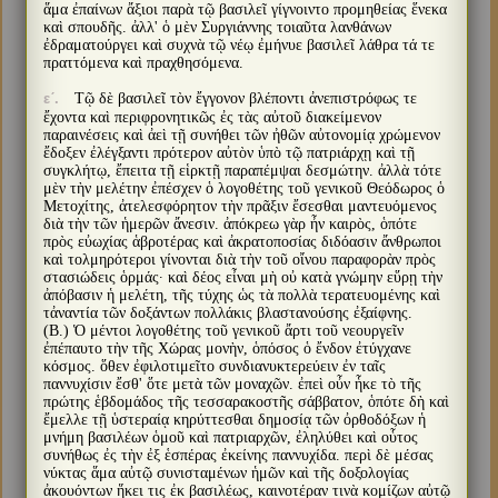
ἅμα ἐπαίνων ἄξιοι παρὰ τῷ βασιλεῖ γίγνοιντο προμηθείας ἕνεκα
καὶ σπουδῆς. ἀλλ' ὁ μὲν Συργιάννης τοιαῦτα λανθάνων
ἐδραματούργει καὶ συχνὰ τῷ νέῳ ἐμήνυε βασιλεῖ λάθρα τά τε
πραττόμενα καὶ πραχθησόμενα.
Τῷ δὲ βασιλεῖ τὸν ἔγγονον βλέποντι ἀνεπιστρόφως τε
εʹ.
ἔχοντα καὶ περιφρονητικῶς ἐς τὰς αὐτοῦ διακείμενον
παραινέσεις καὶ ἀεὶ τῇ συνήθει τῶν ἠθῶν αὐτονομίᾳ χρώμενον
ἔδοξεν ἐλέγξαντι πρότερον αὐτὸν ὑπὸ τῷ πατριάρχῃ καὶ τῇ
συγκλήτῳ, ἔπειτα τῇ εἱρκτῇ παραπέμψαι δεσμώτην. ἀλλὰ τότε
μὲν τὴν μελέτην ἐπέσχεν ὁ λογοθέτης τοῦ γενικοῦ Θεόδωρος ὁ
Μετοχίτης, ἀτελεσφόρητον τὴν πρᾶξιν ἔσεσθαι μαντευόμενος
διὰ τὴν τῶν ἡμερῶν ἄνεσιν. ἀπόκρεω γὰρ ἦν καιρὸς, ὁπότε
πρὸς εὐωχίας ἁβροτέρας καὶ ἀκρατοποσίας διδόασιν ἄνθρωποι
καὶ τολμηρότεροι γίνονται διὰ τὴν τοῦ οἴνου παραφορὰν πρὸς
στασιώδεις ὁρμάς· καὶ δέος εἶναι μὴ οὐ κατὰ γνώμην εὕρῃ τὴν
ἀπόβασιν ἡ μελέτη, τῆς τύχης ὡς τὰ πολλὰ τερατευομένης καὶ
τἀναντία τῶν δοξάντων πολλάκις βλαστανούσης ἐξαίφνης.
(Β.) Ὁ μέντοι λογοθέτης τοῦ γενικοῦ ἄρτι τοῦ νεουργεῖν
ἐπέπαυτο τὴν τῆς Χώρας μονὴν, ὁπόσος ὁ ἔνδον ἐτύγχανε
κόσμος. ὅθεν ἐφιλοτιμεῖτο συνδιανυκτερεύειν ἐν ταῖς
παννυχίσιν ἔσθ' ὅτε μετὰ τῶν μοναχῶν. ἐπεὶ οὖν ἧκε τὸ τῆς
πρώτης ἑβδομάδος τῆς τεσσαρακοστῆς σάββατον, ὁπότε δὴ καὶ
ἔμελλε τῇ ὑστεραίᾳ κηρύττεσθαι δημοσίᾳ τῶν ὀρθοδόξων ἡ
μνήμη βασιλέων ὁμοῦ καὶ πατριαρχῶν, ἐληλύθει καὶ οὗτος
συνήθως ἐς τὴν ἐξ ἑσπέρας ἐκείνης παννυχίδα. περὶ δὲ μέσας
νύκτας ἅμα αὐτῷ συνισταμένων ἡμῶν καὶ τῆς δοξολογίας
ἀκουόντων ἥκει τις ἐκ βασιλέως, καινοτέραν τινὰ κομίζων αὐτῷ