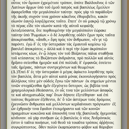
οὗτος τὸν ὅμοιον ἐχρεμέτισε τρόπον, ὁπότε Βαλδουῖνος ὁ τῶν
Λατίνων ἄρχων ὑπὸ τοῦ ἐμοῦ πατρὸς καὶ βασιλέως ἔμελλεν
ἀφαιρεῖσθαι τὴν μεγαλόπολιν ταύτην. πρὸς γὰρ τὸ παράδοξον
τῆς ἀκοῆς συχνόν τινα χρόνον κἀκεῖνος ἐθορυβεῖτο, κακὸν
οἰωνὸν ἑαυτῷ λογιζόμενος τοῦτο. ἔπειτ' ἐν οὐ μακρῷ τῷ χρόνῳ
τὸ πέρας εἶδε τὸν οἰωνὸν κατὰ τῆς αὐτοῦ κεφαλῆς
ἐκτοξεύσαντα, ὅτε πορθουμένην τὴν μεγαλόπολιν ἑώρακε
ταύτην ὑπὸ Ῥωμαίων.» ὁ δὲ λογοθέτης οὐδὲν ἔχων πρὸς ταῦτα
ἀποκρίνασθαι, «ἄπιθι,» ἔφη πρὸς τὸν ἄνθρωπον, «ἔν γε τῷ
παρόντι. ἐγὼ δ' ἐς τὴν ὑστεραίαν τὰς ἐμαυτοῦ κομίσω τῷ
βασιλεῖ ἀποκρίσεις.» ἀλλὰ καὶ ὁ περὶ τὴν ἑῴαν ἀκρόπολιν
ἱστάμενος κίων, ἐν ᾧ λόγος τὸν τοῦ Βύζαντος πάλαι σταθῆναι
τοῦ κτίσαντος τὸ Βυζάντιον ἀνδριάντα, πρὸ πολλῶν καὶ αὐτὸς
ἤρξατο σείεσθαι ἡμερῶν καὶ ἐπὶ πολλαῖς δ' ἐμφανῶς ἐσείετο
ταῖς ἡμέραις, πάντων συντρεχόντων καὶ θεωμένων.
(Δ.)Ἐπεὶ δ' ἐς τὴν ὑστεραίαν ὁ μέγας ἀφίκετο λογοθέτης πρὸς
τὸν βασιλέα, ἅττα μὲν αὐτοὶ κατὰ μόνας ἐκοινολογήσαντο πρὸς
ἀλλήλους τότε μὲν οὐδεὶς ἔγνω τῶν πάντων· ἐκ σημείων μέντοι
τινῶν στοχάζεσθαι ἡμῖν ἐξεγένετο ὕστερον, ὡς βιβλία τινὰ
χρησμολογικὰ ἐθεάσαντο, ἐν οἷς τινα τῶν μελλόντων ἀσαφῶς
τε καὶ αἰνιγματωδῶς παρ' ὅτων δήποτε ἐξετέθησαν· καὶ ἐπὶ
τούτοις θεμάτιον ἐξέθεντο, δι' ὃ τῶν ἀστέρων τοὺς δρόμους
ἐρευνῶσιν ἄνθρωποι καὶ μελλόντων κερδαίνουσι πρόγνωσιν· ἐξ
ὧν ἐχθρικήν τινα ἔφοδον ἐτεκμήραντο καὶ τῶν κοινῶν
πραγμάτων κυκεῶνα καὶ ὁποιονδή τινα τῆς βασιλικῆς ἡγεμονίας
κίνδυνον. οὐ γὰρ συνῆκαν ὡς ὁ βασιλεὺς ὁ νέος Ἀνδρόνικός
ἐστιν ὁ ταῦτα ποιήσων, τοῦ θεοῦ τὰ τοιαῦτα τρόποις ἀῤῥήτοις
συγκρύπτοντος. ὅθεν πολὺν ἐκαρπώσαντο φόβον καὶ θόρυβον