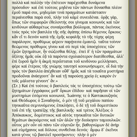
πολλὰ καὶ πολλὴν τὴν ἐπέτειον παρέχεσθαι δυνάμενα
πρόσοδον· καὶ ἐπὶ τούτοις μηδένα τῶν πάντων δύνασθαι πλέον
ἐμοῦ παρά σοι, μηδεμίαν τινὰ πραγμάτων κατάστασιν
περαίνεσθαι παρὰ σοῦ, πλὴν τοῦ κἀμὲ συνειδέναι. ὁρᾷς γὰρ,
ὅπως τῶν συμφορῶν ἐθελοντής σοι γίνομαι κοινωνὸς καὶ τῶν
κινδύνων αὐθαιρέτως συναίρεσθαι βούλομαι, πάντας ἐκείνους
τοὺς πρὸς τὸν βασιλέα τῆς σῆς ἀγάπης ὀπίσω θέμενος ὅρκους·
κἂν εἴ τι δεινὸν κατὰ τῆς ἐμῆς κεφαλῆς τὸ τῆς τύχης φέρῃ
παράλογον, προθύμως φέρειν παρῄνεσα ἐμαυτῷ. ταῦτα τοίνυν
θεώμενος πρόθυμος γίνου καὶ σὺ περὶ τὰς ὑποσχέσεις τῶν
ἐμῶν ζητημάτων, ἢν σώζεσθαι θέλῃς. ἐπεὶ δ' ἡ τῶν πραγμάτων
ὀξύτης ἡμᾶς οὐκ ἐᾷ τὰ παρόντα σχολαιότερον διατίθεσθαι, ἀλλ'
ἐπὶ ξυροῦ ἡμῖν ἡ ἀκμὴ περιΐσταται τοῦ κινδύνου μελλήσασι,
φέρε καὶ ἑτέροις τῆς γνώμης ταυτησὶ κοινωνήσωμεν, οἳ διὰ τὴν
πρὸς τὸν βασιλέα ἀπέχθειαν οὔθ' ἡμᾶς καὶ τὰ τοιαῦτα μυστήρια
προδοῦναι ἀνάσχοιντ' ἂν καὶ τῇ παρούσῃ χρείᾳ ἐς καιρὸν ἐν
τοῖς μάλιστα γένοιντ' ἄν.»
(Στ.) Καὶ ἐπὶ τούτοις ὁ βασιλεὺς τάς τε ὑποσχέσεις τούτῳ τῶν
ζητημάτων ἐγγράφους μεθ' ὅρκων ἐδίδου· καὶ παρῆσαν οἱ τῶν
μυστηρίων ἐσόμενοι κοινωνοὶ, Ἰωάννης τε ὁ Καντακουζηνὸς
καὶ Θεόδωρος ὁ Συναδηνὸς, ὁ μὲν τῇ τοῦ μεγάλου παπίου
τηνικαῦτα σεμνυνόμενος ἐπικλήσει, ὁ δὲ τῇ τοῦ δομεστίκου
τοῦ ἐπὶ τῆς τραπέζης τῆς βασιλικῆς· καὶ τρίτος Ἀλέξιος ὁ
Ἀπόκαυκος, δομέστικος καὶ αὐτὸς τηνικαῦτα τῶν δυτικῶν
θεμάτων ἀκουόμενος καὶ τῶν ἁλῶν τὴν διοίκησιν ταμιουλκῶν.
οὗτος μὲν οὖν οὐ πάνυ τῶν εὐγενῶν ἦν, βαθυγνώμων δὲ ἀνὴρ
καὶ εὐμήχανος καὶ δόλους συνθεῖναι δεινός· ἄμφω δ' ἐκεῖνοι
κατὰ γένος τῷ βασιλεῖ προσήκοντες· πλὴν ὁ μὲν