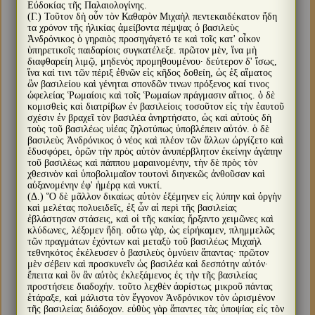
Εὐδοκίας τῆς Παλαιολογίνης.
(Γ.) Τοῦτον δὴ οὖν τὸν Καθαρὸν Μιχαὴλ πεντεκαιδέκατον ἤδη
τα χρόνον τῆς ἡλικίας ἀμείβοντα πέμψας ὁ βασιλεὺς
Ἀνδρόνικος ὁ γηραιὸς προσηγάγετό τε καὶ τοῖς κατ' οἶκον
ὑπηρετικοῖς παιδαρίοις συγκατέλεξε. πρῶτον μὲν, ἵνα μὴ
διαφθαρείη λιμῷ, μηδενὸς προμηθουμένου· δεύτερον δ' ἴσως,
ἵνα καί τινι τῶν πέριξ ἐθνῶν εἰς κῆδος δοθείη, ὡς ἐξ αἵματος
ὢν βασιλείου καὶ γένηται σπονδῶν τινων πρόξενος καί τινος
ὠφελείας Ῥωμαίοις καὶ τοῖς Ῥωμαίων πράγμασιν αἴτιος. ὁ δὲ
κομισθεὶς καὶ διατρίβων ἐν βασιλείοις τοσοῦτον εἰς τὴν ἑαυτοῦ
σχέσιν ἐν βραχεῖ τὸν βασιλέα ἀνηρτήσατο, ὡς καὶ αὐτοὺς δὴ
τοὺς τοῦ βασιλέως υἱέας ζηλοτύπως ὑποβλέπειν αὐτόν. ὁ δὲ
βασιλεὺς Ἀνδρόνικος ὁ νέος καὶ πλέον τῶν ἄλλων ὠργίζετο καὶ
ἐδυσφόρει, ὁρῶν τὴν πρὸς αὐτὸν ἀνυπέρβλητον ἐκείνην ἀγάπην
τοῦ βασιλέως καὶ πάππου μαραινομένην, τὴν δὲ πρὸς τὸν
χθεσινὸν καὶ ὑποβολιμαῖον τουτονὶ διηνεκῶς ἀνθοῦσαν καὶ
αὐξανομένην ἐφ' ἡμέρᾳ καὶ νυκτί.
(Δ.) Ὃ δὲ μᾶλλον δικαίως αὐτὸν ἐξέμηνεν εἰς λύπην καὶ ὀργὴν
καὶ μελέτας πολυειδεῖς, ἐξ ὧν αἱ περὶ τῆς βασιλείας
ἐβλάστησαν στάσεις, καὶ οἱ τῆς κακίας ἤρξαντο χειμῶνες καὶ
κλύδωνες, λέξομεν ἤδη. οὕτω γὰρ, ὡς εἰρήκαμεν, πλημμελῶς
τῶν πραγμάτων ἐχόντων καὶ μεταξὺ τοῦ βασιλέως Μιχαὴλ
τεθνηκότος ἐκέλευσεν ὁ βασιλεὺς ὀμνύειν ἅπαντας· πρῶτον
μὲν σέβειν καὶ προσκυνεῖν ὡς βασιλέα καὶ δεσπότην αὐτόν·
ἔπειτα καὶ ὃν ἂν αὐτὸς ἐκλεξάμενος ἐς τὴν τῆς βασιλείας
προστήσειε διαδοχήν. τοῦτο λεχθὲν ἀορίστως μικροῦ πάντας
ἐτάραξε, καὶ μάλιστα τὸν ἔγγονον Ἀνδρόνικον τὸν ὡρισμένον
τῆς βασιλείας διάδοχον. εὐθὺς γὰρ ἅπαντες τὰς ὑποψίας εἰς τὸν