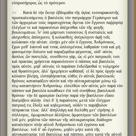
εὐπροσήγορος ὡς τὸ πρότερον.
. Κατὰ δὲ τὴν ἕκτην ἑβδομάδα τῆς ἁγίας τεσσαρακοστῆς
στʹ
προσκαλεσάμενος ὁ βασιλεὺς τὸν πατριάρχην Γεράσιμον καὶ
τῶν ἀρχιερέων τοὺς παρατυχόντας ἄγεται τὸν ἔγγονον παῤῥησίᾳ
ἐλέγξων τε καὶ παραινέσων ἀπέχεσθαι τῶν τῆς φυγῆς
βουλευμάτων, ἵν' ὑπὸ μάρτυσι τοσούτοις ἢ συσταλεὶς καὶ
αἰσχυνθεὶς ἀπόσχοιτο; ἢ κολασθεὶς ἀνέγκλητον ἀφῇ τοῖς
κολάσασι τὴν αἰτίαν. εἰσῄει μὲν οὖν ὁ ἔγγονος Ἀνδρόνικος,
ἔχων μεθ' ἑαυτοῦ καί τινας ὡπλισμένους λαθραίαν τινὰ καὶ μὴ
φαινομένην ὅπλισιν καὶ παραξιφίδια φέροντας, οὐδ' αὐτὸς
ἄοπλος ὢν παντελῶς. συνέθεντο γὰρ, ὡς εἰ μὲν πατρικοῖς τισι
καὶ πραείαις χρήσεται παραινέσεσιν ὁ πάππος καὶ βασιλεὺς
πρὸς αὐτὸν, μηδ' αὐτοὺς τὸ παράπαν ἐνδείξασθαί τι τολμηρὸν
καὶ θρασύτερον, ἀλλ' ἠρεμήσειν καθάπαξ· εἰ δὲ πρὸς ὀργὴν καὶ
κόλασιν βλέψῃ, εἰσπηδήσαντας εὐθὺς ἐν αὐτοῖς βασιλικοῖς
θρόνοις κατασφάξειν αὐτὸν καὶ τὴν αὐτοκρατορίαν μόνῳ τῷ
νέῳ καταστήσειν Ἀνδρονίκῳ. εἰσελθὼν οὖν αὐτὸς μὲν παρὰ τὸν
πάππον καὶ βασιλέα κεκάθικεν ἐπὶ τοῦ συνήθους βασιλικοῦ
θρόνου· τὴν δὲ φρατρίαν ἐκείνην παρὰ τὴν βασίλειον εἴασε
διατρίβειν αὐλήν. ἐπεὶ δ' ἡ παραίνεσις μετὰ τῶν ἐλέγχων
πατρική τις ἔδοξε καὶ κηδεμονικὴ, οὐδέν τι παράβολον
πέπρακται τέως· ἀλλ' ἀπηλλάγη καὶ διελύθη μετ' εἰρήνης ὁ
σύλλογος, ὀμωμοκότων ἀλλήλοις ἀμφοτέρων τῶν βασιλέων·
τοῦ μὲν, μηδένα τῶν πάντων τῆς αὐτοκρατορίας διάδοχον
καταλείψειν πλὴν αὐτοῦ Ἀνδρονίκου τοῦ ἐγγόνου καὶ
βασιλέως· τοῦ δ' αὖ ἐγγόνου, μηδὲν μήτε κατὰ τῆς
αὐτοκρατορίας τοῦ βασιλέως καὶ πάππου, μήτε κατὰ τῆς αὐτοῦ