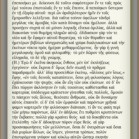
ἐπεποιήκει με. δείκνυσι δὲ τοῦτο σαφέστερον ἔν τε ταῖς πρὸς
ἐμὲ τούτου ἐπιστολαῖς ἔν τε τοῖς ἔπεσιν, ἃ πεποίηκεν ὕστερον
ἐν τῇ ἐξορίᾳ αὐτοῦ· περὶ ὧν ἀριδηλότερον ἡμῖν ἐν τοῖς
ἔμπροσθεν λελέξεται. διὰ ταῦτα τοίνυν ὀφείλων τἀνδρὶ
μεγάλας τὰς ἀμοιβὰς τῶν κατὰ δύναμιν οὐκ ἠμέλουν. ἀλλὰ
προσῄειν συχνά οἱ οὐ μόνον λογικῆς εἵνεκα ὁμιλίας, ἀλλὰ καὶ
διακονίαν τινὰ θυμήρη πληρῶν αὐτῷ. ἐδίδασκον γὰρ τόν τε
υἱέα καὶ ἣν ἔφαμεν αὐτοῦ θυγατέρα, τὰ τῶν θύραθεν καὶ
ἡμετέρων βιβλίων αἰνιγματώδη καὶ γρίφα διαλευκαίνων καὶ τὴν
ἐκείνων νύκτα πρὸς ἡμέραν μεθαρμοζόμενος. ἦν γὰρ ἡ γυνὴ
μεγαλοφυὴς ὁμοῦ καὶ φιλομαθής· τὸ μὲν δῶρον τῆς φύσεως
εἰληφυῖα, τὸ δὲ τῆς γνώμης.
(Η.) Ἐγὼ δ' ἐκεῖνα ἀκηκοὼς ἔνθους μὲν ὑπ' ἐκπλήξεως
ἐγεγόνειν· οὐκ ἔκρινα δ' ὅμως δεῖν σιωπῇ τὸ πρᾶγμα
παραδραμεῖν. ἀλλ' ἰδίᾳ προσελθὼν ἐκείνῳ, «ἄλλους μὲν ἴσως,»
ἔφην, «ἐν τοῖς δεινοῖς καταπίπτειν, ὅσοι μὴ φιλοσόφοις λόγοις
ἐχάλκευσαν τὴν ψυχὴν, οὐκ ἂν εἴη τῶν οὐκ εἰκότων. σὲ δ' ὃν
ἔδει πύργον ἀκλόνητον ἐν τοῖς τοιούτοις καθίστασθαι καὶ
καρτερίας ὑπόδειγμα κράτιστον γίνεσθαι τοῖς πολλοῖς, ὅμοιόν
τι πάσχειν τοῖς ἄλλοις, θειότατε ἄνθρωπε, οὐκ ἂν δυναίμην
αὐτὸς ἐπαινεῖν. εἰ δ' ἐπὶ τῶν ἐμφανῶν καὶ παρόντων χρῆναί
φαμεν καρτερεῖν τὴν φιλόσοφον διάνοιαν, τί ἄν τις φαίη περὶ
τῶν μήπω παρόντων, ἀλλ' ἐν ἀδήλοις ἔτι πυθμέσι κρυπτόντων
τὴν ἔκβασιν; πολλὰ γὰρ κραίνει θεός· καὶ τὰ δοκηθέντα οὐκ
ἐτελέσθη· τῶν δ' ἀδοκήτων πόρον εὗρε θεός. αἱ γὰρ
προαναφωνήσεις τῶν μελλόντων, ὅσαι δι' ὀνειράτων καὶ ὅσαι
διὰ μυρίων ἄλλων, ὡς ἴσμεν, γίνονται τρόπων, πολὺν
ἐπισυρόμεναι γνόφον καὶ κύκλῳ αὐτῶν ὥσπερ σκηνὴν