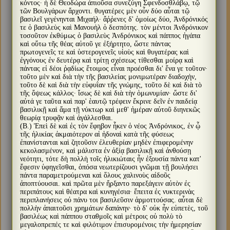
κόντος· ἡ δὲ Θεοδώρα ἀπιοῦσα συνεζύγη Σφενδοσθλάβῳ, τῷ
τῶν Βουλγάρων ἄρχοντι. θυγατέρες μὲν οὖν δύο αὗται τῷ
βασιλεῖ γεγένηνται Μιχαήλ· ἄῤῥενες δ' ὁμοίως δύο, Ἀνδρόνικός
τε ὁ βασιλεὺς καὶ Μανουὴλ ὁ δεσπότης. τὸν μέντοι Ἀνδρόνικον
τοσοῦτον ἐκθύμως ὁ βασιλεὺς Ἀνδρόνικος καὶ πάππος ἠγάπα
καὶ οὕτω τῆς θέας αὐτοῦ γε ἐξήρτητο, ὥστε πάντας
πρωτογενεῖς τε καὶ ὑστερογενεῖς υἱοὺς καὶ θυγατέρας καὶ
ἐγγόνους ἐν δευτέρᾳ καὶ τρίτῃ σχέσεως τίθεσθαι μοίρᾳ καὶ
πάντας εἰ δέοι ῥᾳδίως ἕτοιμος εἶναι προέσθαι δι' ἕνα γε τοῦτον·
τοῦτο μὲν καὶ διὰ τὴν τῆς βασιλείας μονιμωτέραν διαδοχὴν,
τοῦτο δὲ καὶ διὰ τὴν εὐφυΐαν τῆς γνώμης, τοῦτο δὲ καὶ διὰ τὸ
τῆς ὄψεως κάλλος· ἴσως δὲ καὶ διὰ τὴν ὁμωνυμίαν· ὥστε δι'
αὐτά γε ταῦτα καὶ παρ' ἑαυτῷ τρέφειν ἔκρινε δεῖν ἐν παιδείᾳ
βασιλικῇ καὶ ἅμα τῇ νύκτωρ καὶ μεθ' ἡμέραν αὐτοῦ διηνεκῶς
θεωρίᾳ τρυφᾷν καὶ ἀγάλλεσθαι.
(Β.) Ἐπεὶ δὲ καὶ ἐς τὸν ἔφηβον ἧκεν ὁ νέος Ἀνδρόνικος, ἐν ᾧ
τῆς ἡλικίας ἀκμαιότερον αἱ ἡδοναὶ κατὰ τῆς φύσεως
ἐπανίστανται καὶ ζητοῦσιν ἐλευθερίαν μηδὲν ἐπιφερομένην
κεκολασμένον, καὶ μάλιστα ἐν ἀξίᾳ βασιλικῇ καὶ ἀνθούσῃ
νεότητι, τότε δὴ πολλὴ τοῖς ἡλικιώταις ἦν ἐξουσία πάντα κατ'
ἔφεσιν ὑφηγεῖσθαι, ὁπόσα νεωτερίζουσι γνῶμαι τῇ βουλήσει
πάντα παραμετρούμεναι καὶ ὅλους χαλινοὺς αἰδοῦς
ἀποπτύουσαι. καὶ πρῶτα μὲν ἤρξαντο παρεξάγειν αὐτὸν ἐς
περιπάτους καὶ θέατρα καὶ κυνηγέσια· ἔπειτα ἐς νυκτερινὰς
περιπλανήσεις οὐ πάνυ τοι βασιλεῦσιν ἁρμοττούσας. αὗται δὲ
πολλὴν ἀπαιτοῦσι χρημάτων δαπάνην· τὸ δ' οὐκ ἦν εὐπετὲς, τοῦ
βασιλέως καὶ πάππου σταθμοῖς καὶ μέτροις οὐ πολὺ τὸ
μεγαλοπρεπές τε καὶ φιλότιμον ἐπισυρομένοις τὴν ἡμερησίαν