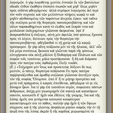
λογισμῶν. ὁ γὰρ λογοθέτης μεστὸς ἐννοιῶν ἐκ τῶν βασιλείων
οἴκαδε ἐλθὼν ἐκάθητο ἐπιπολὺ σιωπῶν καὶ μηδ' ὅλως μηδὲν
πρὸς οὐδένα φθεγγόμενος· ἀλλὰ στρέφων λογισμοὺς ἀεὶ περὶ
τὸν νοῦν συχνοὺς καὶ τῶν μελλόντων πλήρεις κωφῷ τε καὶ
μηδὲν αἰσθανομένῳ τῶν παρόντων ἀτεχνῶς ἐῴκει· καὶ ταῦτα
τῆς συζύγου μετὰ τῆς θυγατρὸς πανυπερσεβάστης καὶ τῶν
υἱέων παρακαθημένων κατὰ τὸ εἰωθὸς καὶ ἱλαράν τινα καὶ
μειδιῶσαν ἐκδεχομένων γλῶσσαν ἀκηκοέναι. ὀψὲ δ'
ἀναγκασθεῖσα ἡ σύζυγος, αὐτὴ μὲν ἀφελῶς ὑπὸ φύσεως ἔχουσα
πρὸς τὸ λέγειν, διένευσε πρὸς τὴν θυγατέρα τὴν
πανυπερσεβάστην, φθέγξασθαί τι τῇ χρείᾳ καὶ τῷ καιρῷ
πρόσφορον. ἦν γὰρ αὕτη νεάζουσα μὲν τὰ τῆς ἡλικίας, ἀλλ' οὖν
ἐπὶ μέγα συνέσεως ἥκουσα καὶ γλῶτταν παρὰ τῆς φύσεως
εὐτυχήσασα οὐκ αὐτῇ μᾶλλον ἢ Πυθαγόρᾳ καὶ Πλάτωνι καὶ τῶν
σοφῶν τοῖς τοιούτοις μάλα προσήκουσαν. ἣ δὴ καὶ διάρασα
πρὸς τὸν πατέρα τοὺς ὀφθαλμοὺς ἔλεξε τοιάδε.
(Ε.) «Τολμηρὸν μὲν ἴσως καὶ προπετείας δόξειεν ἄν πως
μεστὸν, ὦ πάτερ, θυγατέρα νεάζουσαν ἔτι πρὸς πατέρα
παῤῥησιάζεσθαι καὶ ἀμαθίᾳ συζῶσαν γλῶσσαν ἀτενίζειν πρὸς
τὸν τῆς σοφίας Ὄλυμπον. ἐπεὶ δ' ἥ τε μήτηρ προτρέπει καὶ
μετὰ τοῦ πράγματος ὁ καιρὸς ἐπιτίθεται, φθέγξομαι τό γε εἰς
δύναμιν ἧκον. ἵνα τί γὰρ ἐπὶ τοσοῦτον σιγῶν, σοφώτατε πάντων
ἀνθρώπων, ἀνέχῃ μὲν γνωσιμαχεῖν ἐπὶ σαυτῷ καὶ κατατήκειν
σαυτὸν, κοινωνεῖν δ' ἡμῖν οὐκ ἐθέλεις τῆς γνώμης, ἵνα καὶ τῆς
λύπης ἡμεῖς σοι γενόμεναι κοινωνοὶ κουφότερον
καταστήσωμέν σοι τὸ πάθος; πολλὴν γὰρ ἡμῖν ἡ τῶν ὄψεων
σύγχυσις καὶ ἡ τῆς γλώττης ἀσφάλεια μηνύει σαφῶς τὴν ἐν τῇ
ψυχῇ σου τῆς λύπης ἀκμὴν ἣ τῆς καρδίας χειρωσαμένη τὰ