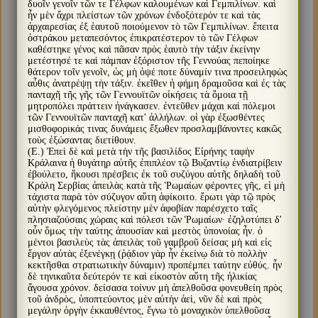
δυοῖν γενοῖν τῶν τε Γέλφων καλουμένων καὶ Γεμπιλίνων. καὶ
ἦν μὲν ἄχρι πλείστων τῶν χρόνων ἐνδοξότερόν τε καὶ τὰς
ἀρχαιρεσίας ἐξ ἑαυτοῦ ποιούμενον τὸ τῶν Γεμπιλίνων. ἔπειτα
ὀστράκου μεταπεσόντος ἐπικρατέστερον τὸ τῶν Γέλφων
καθέστηκε γένος καὶ πᾶσαν πρὸς ἑαυτὸ τὴν τάξιν ἐκείνην
μετέστησέ τε καὶ πάμπαν ἐξόριστον τῆς Γεννούας πεποίηκε
θάτερον τοῖν γενοῖν, ὡς μὴ ὀψέ ποτε δύναμίν τινα προσειληφὼς
αὖθις ἀνατρέψῃ τὴν τάξιν. ἐκεῖθεν ἡ φήμη δραμοῦσα καὶ ἐς τὰς
πανταχῆ τῆς γῆς τῶν Γεννουϊτῶν οἰκήσεις τὰ ὅμοια τῇ
μητροπόλει πράττειν ἠνάγκασεν. ἐντεῦθεν μάχαι καὶ πόλεμοι
τῶν Γεννουϊτῶν πανταχῆ κατ' ἀλλήλων. οἱ γὰρ ἐξωσθέντες
μισθοφορικάς τινας δυνάμεις ἔξωθεν προσλαμβάνοντες κακῶς
τοὺς ἐξώσαντας διετίθουν.
(Ε.) Ἐπεὶ δὲ καὶ μετὰ τὴν τῆς βασιλίδος Εἰρήνης ταφὴν
Κράλαινα ἡ θυγάτηρ αὐτῆς ἐπιπλέον τῷ Βυζαντίῳ ἐνδιατρίβειν
ἐβούλετο, ἥκουσι πρέσβεις ἐκ τοῦ συζύγου αὐτῆς δηλαδὴ τοῦ
Κράλη Σερβίας ἀπειλὰς κατὰ τῆς Ῥωμαίων φέροντες γῆς, εἰ μὴ
τάχιστα παρὰ τὸν σύζυγον αὕτη ἀφίκοιτο. ἔρωτι γὰρ τῷ πρὸς
αὐτὴν φλεγόμενος πλείστην μὲν ἀφοβίαν παρέσχετο ταῖς
πλησιαζούσαις χώραις καὶ πόλεσι τῶν Ῥωμαίων· ἐζηλοτύπει δ'
οὖν ὅμως τὴν ταύτης ἀπουσίαν καὶ μεστὸς ὑπονοίας ἦν. ὁ
μέντοι βασιλεὺς τὰς ἀπειλὰς τοῦ γαμβροῦ δείσας μὴ καὶ εἰς
ἔργον αὐτὰς ἐξενέγκῃ (ῥᾴδιον γὰρ ἦν ἐκείνῳ διὰ τὸ πολλὴν
κεκτῆσθαι στρατιωτικὴν δύναμιν) προπέμπει ταύτην εὐθύς. ἦν
δὲ τηνικαῦτα δεύτερόν τε καὶ εἰκοστὸν αὕτη τῆς ἡλικίας
ἄγουσα χρόνον. δείσασα τοίνυν μὴ ἀπελθοῦσα φονευθείη πρὸς
τοῦ ἀνδρὸς, ὑποπτεύοντος μὲν αὐτὴν ἀεὶ, νῦν δὲ καὶ πρὸς
μεγάλην ὀργὴν ἐκκαυθέντος, ἔγνω τὸ μοναχικὸν ὑπελθοῦσα