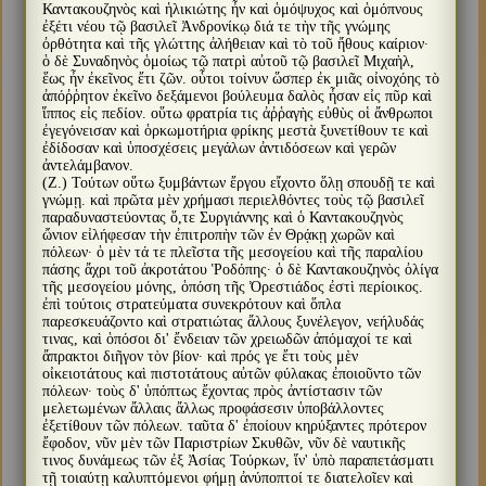
Καντακουζηνὸς καὶ ἡλικιώτης ἦν καὶ ὁμόψυχος καὶ ὁμόπνους
ἐξέτι νέου τῷ βασιλεῖ Ἀνδρονίκῳ διά τε τὴν τῆς γνώμης
ὀρθότητα καὶ τῆς γλώττης ἀλήθειαν καὶ τὸ τοῦ ἤθους καίριον·
ὁ δὲ Συναδηνὸς ὁμοίως τῷ πατρὶ αὐτοῦ τῷ βασιλεῖ Μιχαὴλ,
ἕως ἦν ἐκεῖνος ἔτι ζῶν. οὗτοι τοίνυν ὥσπερ ἐκ μιᾶς οἰνοχόης τὸ
ἀπόῤῥητον ἐκεῖνο δεξάμενοι βούλευμα δαλὸς ἦσαν εἰς πῦρ καὶ
ἵππος εἰς πεδίον. οὕτω φρατρία τις ἀῤῥαγὴς εὐθὺς οἱ ἄνθρωποι
ἐγεγόνεισαν καὶ ὁρκωμοτήρια φρίκης μεστὰ ξυνετίθουν τε καὶ
ἐδίδοσαν καὶ ὑποσχέσεις μεγάλων ἀντιδόσεων καὶ γερῶν
ἀντελάμβανον.
(Ζ.) Τούτων οὕτω ξυμβάντων ἔργου εἴχοντο ὅλῃ σπουδῇ τε καὶ
γνώμῃ. καὶ πρῶτα μὲν χρήμασι περιελθόντες τοὺς τῷ βασιλεῖ
παραδυναστεύοντας ὅ,τε Συργιάννης καὶ ὁ Καντακουζηνὸς
ὤνιον εἰλήφεσαν τὴν ἐπιτροπὴν τῶν ἐν Θρᾴκῃ χωρῶν καὶ
πόλεων· ὁ μὲν τά τε πλεῖστα τῆς μεσογείου καὶ τῆς παραλίου
πάσης ἄχρι τοῦ ἀκροτάτου Ῥοδόπης· ὁ δὲ Καντακουζηνὸς ὀλίγα
τῆς μεσογείου μόνης, ὁπόση τῆς Ὀρεστιάδος ἐστὶ περίοικος.
ἐπὶ τούτοις στρατεύματα συνεκρότουν καὶ ὅπλα
παρεσκευάζοντο καὶ στρατιώτας ἄλλους ξυνέλεγον, νεήλυδάς
τινας, καὶ ὁπόσοι δι' ἔνδειαν τῶν χρειωδῶν ἀπόμαχοί τε καὶ
ἄπρακτοι διῆγον τὸν βίον· καὶ πρός γε ἔτι τοὺς μὲν
οἰκειοτάτους καὶ πιστοτάτους αὐτῶν φύλακας ἐποιοῦντο τῶν
πόλεων· τοὺς δ' ὑπόπτως ἔχοντας πρὸς ἀντίστασιν τῶν
μελετωμένων ἄλλαις ἄλλως προφάσεσιν ὑποβάλλοντες
ἐξετίθουν τῶν πόλεων. ταῦτα δ' ἐποίουν κηρύξαντες πρότερον
ἔφοδον, νῦν μὲν τῶν Παριστρίων Σκυθῶν, νῦν δὲ ναυτικῆς
τινος δυνάμεως τῶν ἐξ Ἀσίας Τούρκων, ἵν' ὑπὸ παραπετάσματι
τῇ τοιαύτῃ καλυπτόμενοι φήμῃ ἀνύποπτοί τε διατελοῖεν καὶ