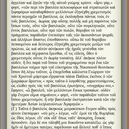
ἀγγελίαν καὶ ζητῶν τὴν τῆς αὐτοῦ γνώμης κρίσιν. «ἄρτι γὰρ,»
φησὶ, «τῶν περὶ τὸν βασιλέα πελεκυφόρων καὶ στρατιωτῶν καὶ
ξιφηφόρων καταδαρθάνειν μελλόντων ἐξηνέχθη χρεμετισμὸς
πάντα περιηχῶν τὰ βασίλεια, ὡς ἐκπλαγῆναι πάντας τοὺς ἐν
τοῖς βασιλείοις. ἀωρίας γὰρ οὔσης πολλῆς καὶ μὴ παρόντος τῶν
ἵππων τινὸς, οὔτε τῶν βασιλικῶν, οὔτε τῶν συγκλητικῶν, οὔτε
ἐντὸς βασιλείων, οὔτε πρὸ τῶν πυλῶν, θόρυβον τὸ τοῦ
πράγματος παράδοξον ἐνεποίησε ταῖς τῶν ἀκουσάντων ψυχαῖς
καὶ ἀλλήλων ἅπαντες ἐπυνθάνοντο. οὔπω δὲ τοῦ θορύβου
πεπαυμένου καὶ δεύτερος ἐξηνέχθη χρεμετισμὸς μείζων τοῦ
πρώτου, ὡς καὶ αὐτὸν αὐτήκοον τῆς ἠχοῦς γενέσθαι τὸν
βασιλέα καὶ πέμψαντα ἔρεσθαι, εἴ τις εἰδείη, ὅθεν ὁ
χρεμετισμὸς οὗτος ἐν ἀωρίᾳ τοσαύτῃ. ἀλλ' ἀκήκοε πλέον
οὐδὲν, ἢ ὅτι παρὰ τοῦ ἵππου τοῦ γεγραμμένου περὶ ἕνα τῶν
βασιλείων τοίχων πρὸ τοῦ εὐκτηρίου τῆς Νικοποιοῦ θεοτόκου·
ἵππον δὴ λέγω τοῦτον, ᾧ ἐποχεῖσθαι κάλλιστα Γεώργιον τὸν
τοῦ Χριστοῦ μάρτυρα εἴργασται πάλαι Παῦλος ἐκεῖνος ὁ τῶν
ζωγράφων ἄριστος.» πρὸς ταῦτα ὁ λογοθέτης χαριεντισάμενος,
ὡς εἰώθει πρὸς τὰς τοῦ βασιλέως ἐρωτήσεις, «συγχαίρω σοι,»
ἔφησεν, «ὦ βασιλεῦ, τῶν μελλόντων ἕνεκα τροπαίων. οὐδὲν
γὰρ ἕτερον οἶμαι σημαίνειν,» φησὶ, «τὸν παράδοξον τοῦτον τοῦ
ἵππου χρεμετισμὸν, ἢ σὴν βασιλικὴν ἐκστρατείαν κατὰ τῶν τὴν
ἡμετέραν Ἀσίαν λεηλατούντων Ἀγαρηνῶν.»
(Γ.) Ταῦτα ὁ βασιλεὺς ἀκηκοὼς μειρακίσκον ἕτερον αὖθις πρὸς
αὐτὸν ἐπεπόμφει· «σὺ μὲν,» λέγων, «εἴτ' ἐμοὶ τὰ τῆς θυμηδίας
ὡς ἔθος λέγων, εἴτ' οὐκ οἶδ' ὅπως ταῦτ' ἀποκρίνῃ, ἔοικας
ἀγνοοῦντι. ἐγὼ δέ σοι τἀληθῆ μοι δοκοῦντα καταλέξω. ὡς γὰρ
ἡμῖν οἱ ἡμέτεροι πατέρες παρέδοσαν καὶ ἄλλοτέ ποθ' ὁ ἵππος