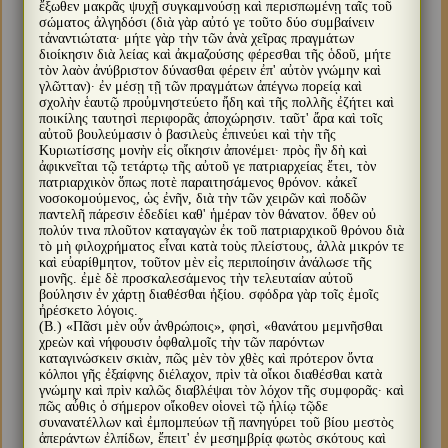
ἔξωθεν μακρᾶς ψυχῇ συγκαμνούσῃ καὶ περισπωμένῃ ταῖς τοῦ
σώματος ἀλγηδόσι (διὰ γὰρ αὐτό γε τοῦτο δύο συμβαίνειν
τἀναντιώτατα· μήτε γὰρ τὴν τῶν ἀνὰ χεῖρας πραγμάτων
διοίκησιν διὰ λείας καὶ ἀκμαζούσης φέρεσθαι τῆς ὁδοῦ, μήτε
τὸν λαὸν ἀνύβριστον δύνασθαι φέρειν ἐπ' αὐτὸν γνώμην καὶ
γλῶτταν)· ἐν μέσῃ τῇ τῶν πραγμάτων ἀπέγνω πορείᾳ καὶ
σχολὴν ἑαυτῷ προὐμνηστεύετο ἤδη καὶ τῆς πολλῆς ἐζήτει καὶ
ποικίλης ταυτησὶ περιφορᾶς ἀποχώρησιν. ταῦτ' ἄρα καὶ τοῖς
αὐτοῦ βουλεύμασιν ὁ βασιλεὺς ἐπινεύει καὶ τὴν τῆς
Κυριωτίσσης μονὴν εἰς οἴκησιν ἀπονέμει· πρὸς ἣν δὴ καὶ
ἀφικνεῖται τῷ τετάρτῳ τῆς αὐτοῦ γε πατριαρχείας ἔτει, τὸν
πατριαρχικὸν ὅπως ποτὲ παραιτησάμενος θρόνον. κἀκεῖ
νοσοκομούμενος, ὡς ἐνῆν, διὰ τὴν τῶν χειρῶν καὶ ποδῶν
παντελῆ πάρεσιν ἐδεδίει καθ' ἡμέραν τὸν θάνατον. ὅθεν οὐ
πολύν τινα πλοῦτον καταγαγὼν ἐκ τοῦ πατριαρχικοῦ θρόνου διὰ
τὸ μὴ φιλοχρήματος εἶναι κατὰ τοὺς πλείστους, ἀλλὰ μικρόν τε
καὶ εὐαρίθμητον, τοῦτον μὲν εἰς περιποίησιν ἀνάλωσε τῆς
μονῆς. ἐμὲ δὲ προσκαλεσάμενος τὴν τελευταίαν αὐτοῦ
βούλησιν ἐν χάρτῃ διαθέσθαι ἠξίου. σφόδρα γὰρ τοῖς ἐμοῖς
ἠρέσκετο λόγοις.
(Β.) «Πᾶσι μὲν οὖν ἀνθρώποις», φησὶ, «θανάτου μεμνῆσθαι
χρεὼν καὶ νήφουσιν ὀφθαλμοῖς τὴν τῶν παρόντων
καταγινώσκειν σκιὰν, πῶς μὲν τὸν χθὲς καὶ πρότερον ὄντα
κόλποι γῆς ἐξαίφνης διέλαχον, πρὶν τὰ οἴκοι διαθέσθαι κατὰ
γνώμην καὶ πρὶν καλῶς διαβλέψαι τὸν λόχον τῆς συμφορᾶς· καὶ
πῶς αὖθις ὁ σήμερον οἴκοθεν οἱονεὶ τῷ ἡλίῳ τῷδε
συνανατέλλων καὶ ἐμπομπεύων τῇ πανηγύρει τοῦ βίου μεστὸς
ἀπεράντων ἐλπίδων, ἔπειτ' ἐν μεσημβρίᾳ φωτὸς σκότους καὶ