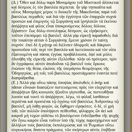
(Δ.) Ὅθεν καὶ δόλῳ παρὰ Μονομάχου τοῦ Μυστικοῦ ἁλίσκεται
καὶ δέσμιος ἐς τὸν βασιλέα πέμπεται. ἦν γὰρ τηνικαῦτα καὶ
οὗτος Μονομάχος μέρος τι διοικεῖν τῆς Μακεδονίας παρὰ τοῦ
βασιλέως πεμφθείς· καὶ διὰ τὴν ἐγγύτητα τῶν ἐπαρχιῶν συχνὰ
προσιὼν καὶ ἐπιμιγνὺς τῷ Συργιάννῃ καὶ ἰχνηλατῶν τὰ ἐκείνου
ἀπόῤῥητα καὶ φίλος εἶναι ὑποκρινόμενος δόλοις δόλους
ἔῤῥαπτεν· ἕως δόλῳ συνειληφὼς δέσμιον, ὡς εἰρήκειμεν,
τοῦτον ἐπεπόμφει τῷ βασιλεῖ. ἀλλὰ γὰρ εἱρκτῇ παραδοθεὶς διὰ
τὴν τοιαύτην αἰτίαν ὁ Συργιάννης ἔμεινε χρόνον ἐν ταύτῃ
συχνόν. ἐπεὶ δὲ ἡ μήτηρ οὐ διέλιπεν ὀδυρμοῖς καὶ δάκρυσι
προσιοῦσα τοῖς περὶ τὸν βασιλέα καὶ ἱκετεύουσα καὶ τὸν υἱέα
ἐξαιτουμένη καὶ πάσας ἐγγύας προβάλλουσα, ὀψὲ καὶ μόλις
ἐδυνήθη τῆς εἱρκτῆς αὐτὸν ἐξελέσθαι· πλὴν οὐ πρότερον, πρὶν
ἂν ἐγγράφους αὐτὸν ἀποδοῦναι τῷ βασιλεῖ τοὺς ὅρκους
ἐνώπιον τῆς θείας εἰκόνος τῆς ὑπεράγνου θεομήτορος τῆς
Ὁδηγητρίας, μὴ τοῖς τοῦ βασιλέως προστάγμασιν ἐναντία ποτὲ
διαπράξασθαι.
(Ε.) Ἀλλὰ γὰρ οὕτω πάσης ὑποψίας ἀπολυθεὶς ὁ ἀνὴρ καὶ
πᾶσαν εὔνοιαν διασώζειν πιστευόμενος πρὸς τὸν εὐεργέτην καὶ
ἀποῤῥήτων ἤδη κοινωνὸς ἠξιοῦτο γίγνεσθαι, ὡς πιστευθῆναι
λοιπὸν καὶ τουτὶ τὸ ἀπόῤῥητον, λέγω, τὸ φύλαξ λανθάνων
περιϊέναι καὶ προσιέναι τῷ ἐγγόνῳ τοῦ βασιλέως Ἀνδρονίκῳ τῷ
βασιλεῖ, μὴ λάθῃ φυγὼν, ὡς ἔφθημεν εἰρηκότες. ὁ δὲ, εἰ χρὴ
ταῖς τῶν πολλῶν ὑπολήψεσι πείθεσθαι, φίλαρχος ὢν ἀεὶ καὶ
καιροῦ μὴ τυχὼν οὐδέπω τὸ βουλόμενον ἐνδείξασθαι τῆς ψυχῆς
νῦν ἔγνω καιρὸν εἶναι τοῦτον ὑπὸ τῆς τύχης παρεσχημένον κατ'
ἀλλήλων τοὺς βασιλέας ἐκπολεμώσας καὶ τὰ Ῥωμαίων οὕτω
συγκυκήσας ἅπαντα πράγματα, τῶν σκήπτρων αὐτὸς ἐπιβῆναι·