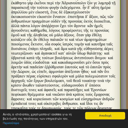
ἐκάθηντο γὰρ ἐκεῖνοι περὶ τὴν Ἀδριανούπολιν ξύν γε λαμπρᾷ τῇ
παρασκευῇ τὴν τούτου φυγὴν ἐκδεχόμενοι. ἦν δ' αὕτη ἡμέρα
ἀπριλλίου μὲν εἰκοστὴ, ἔτος δὲ ἑξακισχιλιοστὸν
ὀκτακοσιοστὸν εἰκοστὸν ἔννατον. ἐπιστῆσαι δ' ἄξιον, πῶς τῶν
ἀνθρωπίνων πραγμάτων οὐδὲν τῆς προνοίας ἐκτὸς διοικεῖται,
ἀλλὰ πάντα λόγον ἀπόῤῥητον ἔχει τὸν ἄγοντα· κἂν ἡμεῖς
ἀγνοοῦντες καθήμεθα, λόγους προφέροντες τῆς τε προνοίας
ὁμοῦ καὶ τῆς ἀληθείας οὐ μάλα ἀξίους. ὅταν γὰρ ἐθέλῃ
κολάζειν οὓς ἂν ἐθέλοι παλαιῶν τε καὶ νέων ἁμαρτημάτων
ποιούμενος ἔκτισιν, οἷα σοφὸς ἰατρὸς τομὴν καὶ καυτῆρα ταῖς
δυσιάτοις ἐπάγει πληγαῖς. καὶ ἅμα κατὰ γῆς εὐθηνούσης ἀέρες
νεωτερίζουσι· καὶ ἀγανακτεῖ κατ' αὐτῶν ὕδωρ θαλάττης· καὶ
ὑβρισταὶ κατὰ τῆς τούτων βουλήσεως ἀντιπνέουσι ἄνεμοι· καὶ
λοιμῶν ὁδὸς εὐοδοῦται· καὶ κακοδαιμονοῦσι μὲν ὅσοι πρὸς
ἀρετὴν καὶ παιδείαν ἐῤῥύθμισαν ἑαυτοὺς καὶ τὸ ἑαυτῶν πρὸς
τὴν Δώριον, ὡς εἰπεῖν, ἁρμονίαν ἀπέξεσαν ἦθος· καὶ πᾶν ὅτι
πράξαιεν πέρας εὑρίσκει σφαλερὸν καὶ μάλα πολεμιώτατον τοῖς
ἀρχηγοῖς τῶν ἔργων βουλεύμασι, τοῦ θεοῦ τοιαύτην τινὰ τὴν
κρίσιν ἄνωθεν ταλαντεύοντος. εὐδαιμονοῦσι δ' ὁπόσοι
δυστυχεῖς τινες καὶ ἀφανεῖς καὶ παραπλῆγες καὶ Ἐριννύων
πεφύκασι θρέμματα· καὶ νικῶσιν ἀνὰ κράτος τοὺς ἔμφρονας
ἄφρονες· καὶ κυριεύουσι τῶν κοσμίων καὶ εὐσχημόνων ἀνδρῶν
ἐμπαῖκταί τινες καὶ οἰκότριβες ἄνθρωποι. καὶ ἴδοι τις ἂν
τηνικαῦτα τούς τε δημαγωγοὺς, τούς τε τῶν πόλεων ἄρχοντας,
τούς τε τῶν οἰκιῶν, τούς τε ἀγορανόμους καὶ δικασπόλους, καὶ
Αυτός ο ιστότοπος χρησιμοποιεί cookies για τη
Αποδοχή
πρός γε ὁπόσοι τοῦ μοναδικοῦ προστατεῖν ἔλαχον βίου, πάντας
βελτίωση της ποιότητας των υπηρεσιών του.
καθάπερ ἀπὸ συμφώνου τινὸς τῇ ἀναιδείᾳ καὶ ἀταξίᾳ
Περισσότερα
λατρεύοντας καὶ οὐδὲν ὑγιὲς πράττειν οὔτε δυναμένους, οὔτε