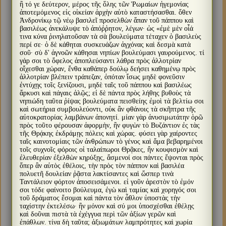
ἢ τό γε δεύτερον, μέρος τῆς ὅλης τῶν Ῥωμαίων ἡγεμονίας
ἀποτεμόμενος εἰς οἰκείαν ἀρχὴν αὐτὸ καταστήσασθαι. ὅθεν
Ἀνδρονίκῳ τῷ νέῳ βασιλεῖ προσελθὼν ἅπαν τοῦ πάππου καὶ
βασιλέως ἀνεκάλυψε τὸ ἀπόῤῥητον, λέγων· ὡς «ἐμὲ μὲν οἷά
τινα κύνα ῥινηλατοῦσαν τὰ σὰ βουλεύματα τέταχεν ὁ βασιλεὺς
περί σε· ὁ δὲ κάθηται συσκευάζων ἀγχόνας καὶ δεσμὰ κατὰ
σοῦ· σὺ δ' ἀγνοῶν κάθησαι νηπίων βουλεύμασι γαυρούμενος. τί
γάρ σοι τὸ ὄφελος ἀποπλεύσαντι λάθρα πρὸς ἀλλοτρίαν
οἴχεσθαι χώραν, ἔνθα καθάπερ δούλῳ δεήσει καθημένῳ πρὸς
ἀλλοτρίαν βλέπειν τράπεζαν, ὁπόταν ἴσως μηδὲ φονεῦσιν
ἐντύχῃς τοῖς ξενίζουσι, μηδὲ ταῖς τοῦ πάππου καὶ βασιλέως
ἄρκυσι καὶ πάγαις ἁλῷς; εἰ δὲ πάντα πρὸς λήθης βυθοὺς τὰ
νηπιώδη ταῦτα ῥίψας βουλεύματα πεισθείης ἐμοὶ τὰ βελτίω σοι
καὶ σωτήρια συμβουλεύοντι, οὐκ ἂν φθάνοις τὰ σκῆπτρα τῆς
αὐτοκρατορίας λαμβάνων ἀπονητί. μίαν γὰρ ἀνυσιμωτάτην ὁρῶ
πρὸς τοῦτο φέρουσαν ἀφορμὴν, ἢν φυγὼν τὸ Βυζάντιον ἐς τὰς
τῆς Θρᾴκης ἐκδράμῃς πόλεις καὶ χώρας. φύσει γὰρ χαίροντες
ταῖς καινοτομίαις τῶν ἀνθρώπων τὸ γένος καὶ ἅμα βεβαρημένοι
τοῖς συχνοῖς φόροις οἱ ταλαίπωροι Θρᾷκες, ἢν κουφισμὸν καὶ
ἐλευθερίαν ἐξελθὼν κηρύξῃς, ἄσμενοί σοι πάντες ἕψονται πρὸς
ὅπερ ἂν αὐτὸς ἐθέλοις, τὴν πρὸς τὸν πάππον καὶ βασιλέα
πολυετῆ δουλείαν ῥᾷστα λακτίσαντες καὶ ὥσπερ τινὰ
Ταντάλειον φόρτον ἀποσεισάμενοι. εἰ γοῦν ἀρεστὸν τὸ ἐμόν
σοι τόδε φαίνοιτο βούλευμα, ἐγὼ καὶ ταμίας καὶ χορηγός σοι
τοῦ δράματος ἔσομαι καὶ πάντα τὸν ἆθλον ὑποστὰς τὴν
ταχίστην ἐκτελέσω· ἢν μόνον καὶ σύ μοι ὑποσχέσθαι ἐθέλῃς
καὶ δοῦναι πιστὰ τὰ ἐχέγγυα περὶ τῶν ἀξίων γερῶν καὶ
ἐπάθλων. τίνα δὴ ταῦτα; ἀξιωμάτων λαμπρότητες καὶ χωρία