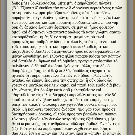
ζωῆς μήτε βουλεύσασθαι, μήτε μὴν διαπράξασθαι πώποτε.
(Β.) Ἐξιόντα δ' ἐκεῖθεν τὸν νέον Ἀνδρόνικον περιστάντες ἡ τῶν
συνομοσάντων φρατρία ὑβριοπαθοῦντες αὐτοῦ κατεβόων
παράβασίν τε ἐγκαλοῦντες τῶν φρικωδεστάτων ὅρκων ἐκείνων
τῶν πρὸς αὐτοὺς καὶ ἅμα προφανῆ προδοσίαν αὐτῶν. ποῦ γὰρ
οὐκ ἂν ἀδικίας ἐλαύνειν ἔφασκον, σὲ μὲν δι' ἡμᾶς φοβερὸν
ὁμοῦ καὶ δύσμαχον καταστάντα ῥᾳδίως τὰ κατὰ γνώμην σαυτῷ
καταπράξασθαι· ἡμᾶς δ' ἐν στόματι μαχαίρας οὑ τωσὶ
προφανῶς καὶ πυθμέσιν ᾅδου καταλιπεῖν; τούτοις μέντοι καὶ
τοῖς τοιούτοις ἤθεσί τε καὶ ῥήμασι κατακλασθείς τε καὶ
αἰσχυνθεὶς ὁ βασιλεὺς διεμηνύσατο πρὸς αὐτὸν ἀφικέσθαι τὸν
μέγαν λογοθέτην, καὶ ἐλθόντα ἠξίου παρασκευάσαι τὸν πάππον
καὶ βασιλέα δι' ὅρκων καὶ τῇ ῥηθείσῃ φρατρίᾳ χαρίσασθαι τὸ
ἀκίνδυνον. ὁ δὲ οὐδ' ἀκοῦσαι ἠνέσχετο· ἀλλὰ, «σὺ δὲ οὐ
θαυμάζεις,» ἔφη, «καὶ θεῷ πολλὰς ἀποδίδως εὐχαριστίας,
ἀγαπῶν ὅτι παρὰ πᾶσαν ἐλπίδα τῶν τοῦ ᾅδου πυλῶν αὐτὸς
ἀναβὰς, ὡς εἰπεῖν, ἐκομίσω τὴν σωτηρίαν; ἢ οὐκ οἶδας ὡς
χρεών σε μεγάλας ὀφείλειν κἀμοὶ καὶ παισὶ τοῖς ἐμοῖς διὰ βίου
τὰς χάριτας, ὅτι βουλὴν κατὰ σοῦ μελετηθεῖσαν καὶ
ἐξαρτυθεῖσαν εἰς τέλος διέῤῥηξα παρελθὼν αὐτὸς καὶ νῦν δι'
ἐμοῦ τουτονὶ τὸν ἥλιον καθορᾷς; σὺ δὲ ταῦτα ἀφεὶς ἱκέτης
ὑπὲρ τῶν κάκιστ' ἀπολουμένων γίγνεσθαι βούλει; ἄπαγε πρὸς
θεοῦ· μὴ κοινώνει τοιούτοις ἀνδράσι. πῶς γὰρ τοὺς πρός σε
διατηρήσουσιν ὅρκους, οἳ τοὺς πρὸς τὸν βασιλέα καὶ πάππον
τὸν σὸν μηδενὸς τῶν δεινῶν ἀναγκάζοντος ἐξελάθοντο, μήτε
θεοῦ κεραυνοὺς, μήτε ἀνθρώπων αἰδῶ πρὸ ὀφθαλμῶν θέντες;»
(Γ.) Τούτων οὕτω παρὰ προσδοκίαν λεχθέντων ἀκούσας ὁ
βασιλεὺς ἔστη σιωπῶν ἐπὶ πλεῖστον. ἔπειτα «ἄπιθι» ἐπειπὼν ἐς