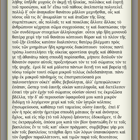
λήθης ὑπῆλθε μυχοὺς ἐν ἀκμῇ τῇ ἡλικίας, πολλάκις καὶ ἑορτῇ
τοῦ προσώπου, καὶ ἵν' εἴπω τοῦ πάθους ἀνελπιστίᾳ πολυτελεῖ.
πολλῷ δ' οὖν ἀναγκαῖον θανάτου μᾶλλον μεμνῆσθαι, οἷς καὶ
νόσος οἷά τις δι' ἀνωμαλίαν τε καὶ ἀταξίαν τῆς ὕλης
συμπέπτωκεν, αἷς πολλαῖς τε καὶ ποικίλαις ἄλλοτε ἄλλαις τὸ
ἀνθρώπινον κέχρηται σῶμα συγχεούσαις τε καὶ διασπώσαις τὴν
τῶν συνδέσμων στοιχείων ἀλληλουχίαν. οὗτοι γὰρ ἤδη μονονοῦ
θατέρᾳ χειρὶ τὴν τοῦ θανάτου κόπτουσι θύραν καὶ τὸ πλέον τῆς
τοῦ ζῇν ἐλπίδος κατόπιν διαλιπόντες θατέρῳ βλέμματι πρὸς
τοὺς τῶν μνημάτων ἤδη κρημνοὺς διακύπτουσι· τούτοις παντὶ
τρόπῳ λυσιτελήσει τῆς οἰκείας φροντίσαι ψυχῆς καὶ ἀθάνατά
γε τῇ ἀθανάτῳ πάσῃ σπουδῇ πορίσασθαι, μήποτε διπλοῦν τὸν
θάνατόν σφισιν αὐτοῖς προξενήσωσι τόν τε τοῦ σώματος τόν τε
τῆς ψυχῆς. ἐμοὶ δὲ καὶ μάλιστα πάντων δεινῇ τινι καὶ βαρείᾳ τῇ
νόσῳ τοὐμὸν τουτὶ σῶμα μικροῦ τελέως ἐκδεδαπάνηται. πάνυ
γὰρ ἐκ μακροῦ πάνδημός τις ἐπιστρατεύσασά μοι
παλινοστήσειν οὐκέτ' αὖθις βεβούληται, ἀλλ' ἐμπεφώλευκεν
ἐσάπαν, ὥσπερ τινὰ ἑαυτῆς οἰκίαν κατειληφυῖα, καὶ διετέλεσεν
ἐσαεὶ τὴν μὲν ἐμὴν τοῦ σώματος οὐσίαν οἱονεί τις ἐκμυζῶσα
βδέλλα, τὴν δ' αὖ περιουσίαν ὑφαιροῦσά μου κατὰ μικρὸν
διδύμῃ τὸ λεγόμενον χειρὶ καὶ τοῖς τῶν ἰατρῶν κόλποις
ἐπισωρεύουσα, καθάπερ τισὶ ταμιείοις οὖσιν ἑαυτῆς. ἐπεὶ δ'
οὖν ἡ πρὸς αὐτὴν ἡμετέρα σπουδὴ μάταιος ἦν καὶ ἀνόνητος
ὄχλος, καὶ εἰς πῦρ (τὸ τοῦ λόγου) ξαίνοντες ἐδοκοῦμεν, τί ἄν
τις ἐκτραγῳδοίη, ὁπόσα μοι κατὰ τὸν βίον ἠναντιώθη ἔν τε τοῖς
βασιλείοις ἔν τε τοῖς κατ' οἶκον πράγμασι; συμβέβηκε γάρ μοι
κἀν τοῖς βασιλείοις τετάχθαι ἄρτι τῶν λόγων ὑπανακύψαντι καὶ
τὸν ἔφηβον παραλλάττοντι, καὶ τιμῶν παρὰ τοῖς θειοτάτοις