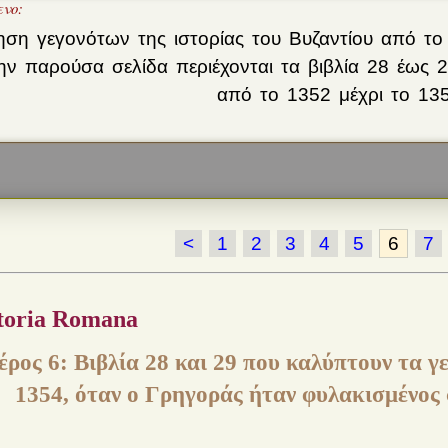
ενο:
ση γεγονότων της ιστορίας του Βυζαντίου από τ
ν παρούσα σελίδα περιέχονται τα βιβλία 28 έως 
από το 1352 μέχρι το 135
<
1
2
3
4
5
6
7
toria Romana
ρος 6: Βιβλία 28 και 29 που καλύπτουν τα γ
1354, όταν ο Γρηγοράς ήταν φυλακισμένος