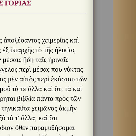
ΣΤΟΡΙΑΣ
ἀριθμὸν τούς γε εἰς ξυμμαχίαν ἰόντας Τριβαλλῶν στρατιώτας Παλαιολόγῳ, μεταπέμπεται λάθρᾳ ξύν γε σπουδῇ τὴν βαρβαρικὴν τοῦ Ὑρκανοῦ δύναμιν ἐμπαράσκευόν τε καὶ μάλα τι εὔοπλον περὶ Λάμψακον ἐφεδρεύουσαν, ἄχρι καὶ ἐς δυοκαίδεκα χιλιάδας. οἳ δὴ καὶ τὸν Ἑλλήσποντον διαβάντες πρὶν αἰθέσθαι Τριβαλλούς, ἅμα τῷ πλησίον ἐς Διδυμότειχον ἥκειν ἐπεισπίπτουσιν ἐξαίφνης ἀόπλοις, πρὶν τὸν ἐκ τῆς ὁδοῦ μόχθον γοῦν ἀποτινάξασθαι. καὶ τοὺς μὲν ἀπέκτειναν τοὺς δ' ἐζώγρησαν, καὶ ἅμα πᾶσαν ἐκεῖθεν ἤλασαν λείαν ἵππων τε καὶ ἁρμάτων πολυτελῶν εἰς Ἀσίαν ἀπονητί. τῶν γὰρ Θρᾳκικῶν τόπων παντάπασιν οὖσιν ἀήθεσι τοῖς Τριβαλλοῖς, καὶ ἅμα ἀπείρως ἔχουσι τῶν βαρβαρικῶν ἐξαίφνης ἐφόδων, τοιαῦτα παρὰ πᾶσαν ἐλπίδα ξυνεπεπτώκει παθεῖν, Διδυμοτείχου σταδίους οὐ μεῖον ἀπέχουσιν ἢ τριάκοντα. Ταῦτα πᾶσαν Παλαιολόγῳ συνέτριψε κίνησιν λογισμῶν ἀκουσθέντα, καὶ πᾶσαν ἀφῄρηται σώζουσαν προσδοκίαν. ἔτυχε γὰρ ταῖς ἀστυγείτοσι τηνικαῦτα πόλεσι χρείας ἡστινοσοῦν ἐνδιατρίβων ἄλλης ἕνεκα· τῇ δ' ὑστεραίᾳ εἰς Διδυμότειχον ἐπανήκων νόσῳ τινὶ περιπίπτει διὰ τὴν λύπην. ἧς καὶ βραχὺ μετὰ μῆνα ῥαΐσας, ᾤχετο ἀπιὼν ἐς παράλιον πόλιν Αἶνον αὐτὴν καλουμένην. ᾗ καὶ αὐτῇ μικρὸν ἐνδιατετριφώς τινα χρόνον, ἄπεισι κἀκεῖθεν διαπόντιος ἐς Λῆμνον τὴν νῆσον, ἐν νῷ ἔχων ξυμμῖξαι παραπλεύσας καὶ πατριάρχῃ τῷ τῆς Ἀλεξανδρείας, πρὸ βραχέος καὶ αὐτῷ καταπεπλευκότι ἐς Ἄθω τὸ ὄρος. Γρηγόριον δὲ καὶ τοῦτον ὁμωνύμως ἐκείνῳ φασὶ κεκλῆσθαι τῷ πάνυ κοσμίως τοὺς πατριαρχικοὺς τῆς Ἀλεξανδρείας οἴακας ἰθύναντι πρότερον, οὗ τῆς σοφῆς ὁμιλίας ἀπολελαυκέναι κἀμοὶ τετύχηκεν ἱκανῶς, ὁπότε τῆς πατρίδος ἔκδημος γεγονὼς ἐγὼ περιῄειν Αἴγυπτόν τε καὶ Ἀραβίαν, ὥς γέ μοι καὶ πρότερον εἴρηται. ἐκείνου μέντοι μετά τινα τελευτήσαντος χρόνον τοῦτον ἐτετυχήκει τοῦ θρόνου γενέσθαι διάδοχον, νῦν δ' ἀπεστάλθαι πρεσβείαν Ῥωμαίων κομίζοντα βασιλεῖ πρὸς τοῦ τῆς Αἰγύπτου καὶ Ἀραβίας ἡγεμόνος ἁπάσης. μετὰ μέντοι τὴν ἐκεῖθεν ἀκηκοὼς ἔξοδον τὰ Ῥωμαίων συγκεχύσθαι πράγματα καὶ στασιάζειν ἐφ' ἑαυτὰ περὶ τῆς ἀρχῆς, διατριβήν τινα κέκρικε διδόναι δεῖν τῷ πλῷ μεταξύ, μέχρις ἂν ἐναργέστερον γνῷ ὁποτέρῳ δυοῖν μαχομένοιν τοῖν βασιλέοιν ἐς τἀσφαλὲς περιήκει τὰ τῆς ἀρχῆς, ὡς μὴ ἀβέβαιόν τε καὶ ἀνεμιαῖον τὸ τῆς πρεσβείας εἴη γιγνόμενον πέρας αὐτῷ. πρόσεσχε μὲν οὖν Κύπρῳ πρῶτον ἐξ Αἰγύπτου, ἔπειτ' ἐς Κρήτην ἐκεῖθεν κατέπλευσε, πλεῖστον ἑκατέραις ταῖς νήσοις χρόνον ἐνδιατετριφὼς διὰ τὸ μήπω Ῥωμαίοις πεπαῦσθαι τὰς περὶ τῆς ἀρχῆς ἔριδας. Κόρου δ' ἤδη ὑποπιμπλαμένῳ τῆς ἐν θαλάττῃ διαίτης, δέδοκταί οἱ Ῥωμαίων ὅροις ἔγγιστά που γενομένῳ δυοῖν ἕνεκα βέλτιον εἶναι, ἑνὸς μὲν ἵν' ἐγγύθεν τὸ τῶν ὑποθέσεων ἔχοι μᾶλλον μανθάνειν ἀκίβδηλον, ἑτέρου δ' ἵν' ὅπως ποτὲ παυσαμένης τῆς ἔριδος, καὶ δυοῖν ἑνός τινος βασιλέοιν ἀθόρυβον ἑαυτῷ τὴν ἀρχὴν καταστήσαντος, αὐτίκα μάλα καὶ αὐτὸς ἐκ τοῦ σχεδὸν τὴν πρεσβείαν περαίνοι. ἄρτι τοίνυν τοῦ πέρυσι τελευτῶντος θέρους ἄρας ἐκ Κρήτης πλήρεσιν ἧκεν ἱστίοις ἐς Ἄθω τὸ ὄρος, ἐν μεθορίῳ φάναι δυοῖν ἀρχαῖν, Τριβαλῶν δηλαδὴ καὶ Ῥωμαίων. ὅθεν ἀκούοντι πάλαι Παλαιολόγῳ τῷ βασιλεῖ ὡς πανταχῇ καὶ νήσων καὶ ἠπείρων, καὶ ὅπῃ περ ἂν τύχοιεν ἄποικοι Ῥωμαίων διεσπαρμένως τε καὶ κατὰ κώμας καὶ πόλεις ὑπ' ἀλλοφύλοις ἔθνεσι διαιτώμενοι, τὸ τούτου μόνου καὶ ἥκιστα Καντακουζηνοῦ ταῖς δημοσίᾳ σφίσι τελουμέναις ἱεραῖς ὑμνῳδίαις συμπεριάγοιεν ὄνομα δι' εὐφήμου τῆς μνήμης κατὰ τὸ πάλαι κρατῆσαν ἔθος τῇ μητροπόλει τῶν ὀρθοδόξων, δι' ἐφέσεως ἦν ὁμιλῆσαι καὶ τῷδε τἀνδρί, καὶ τοῦτ' αὐτὸ μαθόντι πρῶτον ἔπειτ' ἐρέσθαι καὶ ὅτι βούλοιτο οἱ τὰ τῆς πρεσβείας, καὶ πρός γε ὅσα τοῖς τοιούτοις ἕποιτ' ἄν, δ