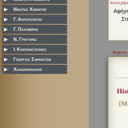
περιεχόμ
▶
Νικητας Χωνιατης
Αφήγη
Στη
▶
Γ. Ακροπολιτης
▶
Γ. Παχυμερης
▶
N. Γρηγορας
▶
Ι. Καντακουζηνος
Κείμενο :
▶
Γεωργιος Σφραντζης
▶
Χαλκοκονδυλης
His
[Μέ