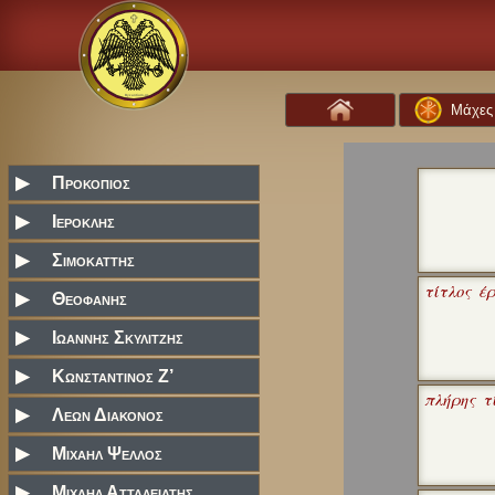
Μάχες
▶
Προκοπιος
▶
Ιεροκλης
▶
Σιμοκαττης
τίτλος έ
▶
Θεοφανης
▶
Ιωαννης Σκυλιτζης
▶
Κωνσταντινος Ζ’
πλήρης τί
▶
Λεων Διακονος
▶
Μιχαηλ Ψελλος
▶
Μιχαηλ Ατταλειατης