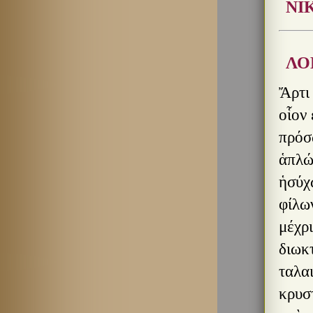
ΝΙ
ΛΟ
Ἄρτι δὲ τοῦ χρόνου τὰς λευκανθείσας αὐτῷ τοῦ γήρως ἀποξέσαντος χειμερίας καὶ οἷον εἰπεῖν χιονώδεις τρίχας καὶ ἀνθηρὸν ἀνειληφότος ἐξ ὑπαρχῆς τὸ τῆς ἡλικίας πρόσωπον, καὶ τὰς ἡλιακὰς λαμπάδας ἀκμαιοτέρας ἐν μέσαις ἤδη ταῖς ἠριναῖς ἁπλώσαντος χάρισιν, ἧκεν αὖθις ἡμῖν ὁ καλὸς Ἀγαθάγγελος περὶ μέσας που νύκτας ἡσύχῳ ποδί. καὶ προσειπὼν καὶ καθίσας καὶ ἀπαγγείλας μὲν αὐτὸς περὶ ἑκάστου τῶν φίλων ἡμῖν καὶ συνάθλων ὅσα εἰκός, μαθὼν δ' αὖ ἐξ ἐμοῦ τά τε ἄλλα καὶ ὅτι τὰ καὶ μέχρι νῦν συμπαραμείναντά μοι τῆς θείας γραφῆς ἀφῄρηται βιβλία πάντα πρὸς τῶν διωκτῶν ἐξαίφνης ἐπεισπεσόντων, καὶ ὅτι διὰ τὴν τοῦ τηνικαῦτα χειμῶνος ἀκμὴν ταλαιπώρως ἐπῄει μοι καὶ π