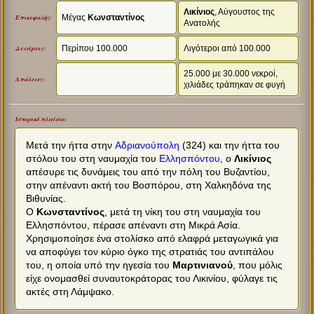
Λικίνιος
, Αύγουστος της
Μέγας
Κωνσταντίνος
Επικεφαλής:
Ανατολής
Περίπου 100.000
Λιγότεροι από 100.000
Δυνάμεις:
25.000 με 30.000 νεκροί,
Απώλειες:
χιλιάδες τράπηκαν σε φυγή
Ιστορικό πλαίσιο:
Μετά την ήττα στην
Αδριανούπολη
(324) και την ήττα του
στόλου του στη ναυμαχία του
Ελλησπόντου
, ο
Λικίνιος
απέσυρε τις δυνάμεις του από την πόλη του Βυζαντίου,
στην απέναντι ακτή του Βοσπόρου, στη Χαλκηδόνα της
Βιθυνίας.
Ο
Κωνσταντίνος
, μετά τη νίκη του στη ναυμαχία του
Ελλησπόντου, πέρασε απέναντι στη Μικρά Ασία.
Χρησιμοποίησε ένα στολίσκο από ελαφρά μεταγωγικά για
να αποφύγει τον κύριο όγκο της στρατιάς του αντιπάλου
του, η οποία υπό την ηγεσία του
Μαρτινιανού
, που μόλις
είχε ονομασθεί συναυτοκράτορας του Λικινίου, φύλαγε τις
ακτές στη Λάμψακο.