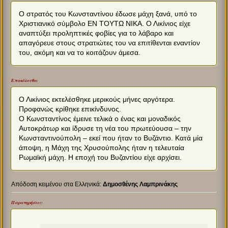
Ο στρατός του Κωνσταντίνου έδωσε μάχη ξανά, υπό το
Χριστιανικό σύμβολο ΕΝ ΤΟΥΤΩ ΝΙΚΑ. Ο Λικίνιος είχε
αναπτύξει προληπτικές φοβίες για το λάβαρο και
απαγόρευε στους στρατιώτες του να επιτίθενται εναντίον
του, ακόμη και να το κοιτάζουν άμεσα.
Επακόλουθα:
Ο Λικίνιος εκτελέσθηκε μερικούς μήνες αργότερα.
Προφανώς κρίθηκε επικίνδυνος.
Ο Κωνσταντίνος έμεινε τελικά ο ένας και μοναδικός
Αυτοκράτωρ και ίδρυσε τη νέα του πρωτεύουσα – την
Κωνσταντινούπολη – εκεί που ήταν το Βυζάντιο. Κατά μία
άποψη, η Μάχη της Χρυσούπολης ήταν η τελευταία
Ρωμαϊκή μάχη. Η εποχή του Βυζαντίου είχε αρχίσει.
Απόδοση κειμένου στα Ελληνικά:
Δημοσθένης Λαμπρινάκης
Παρατηρήσεις: