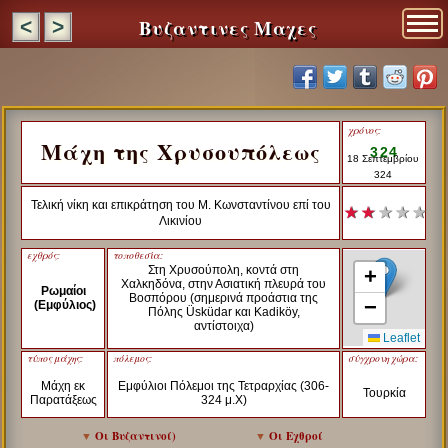
Βυζαντινες Μαχες
<
>
χρόνος:
Μάχη της Χρυσουπόλεως
324
18 Σεπτεμβρίου
324
Τελική νίκη και επικράτηση του Μ. Κωνσταντίνου επί του
★ ★
★ ★ ★
Λικινίου
εχθρός:
τοποθεσία:
Στη Χρυσούπολη, κοντά στη
+
Χαλκηδόνα, στην Ασιατική πλευρά του
Ρωμαίοι
Βοσπόρου (σημερινά προάστια της
−
(Εμφύλιος)
Πόλης Üsküdar και Kadiköy,
αντίστοιχα)
Leaflet
τύπος μάχης:
πόλεμος:
σύγχρονη χώρα:
Μάχη εκ
Εμφύλιοι Πόλεμοι της Τετραρχίας (306-
Τουρκία
Παρατάξεως
324 μ.Χ)
▼
Οι Βυζαντινοί
)
▼
Οι Εχθροί