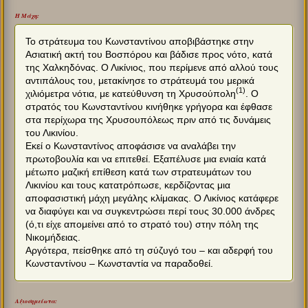
Η Μάχη:
Το στράτευμα του Κωνσταντίνου αποβιβάστηκε στην
Ασιατική ακτή του Βοσπόρου και βάδισε προς νότο, κατά
της Χαλκηδόνας. Ο Λικίνιος, που περίμενε από αλλού τους
αντιπάλους του, μετακίνησε το στράτευμά του μερικά
(1)
χιλιόμετρα νότια, με κατεύθυνση τη Χρυσούπολη
. Ο
στρατός του Κωνσταντίνου κινήθηκε γρήγορα και έφθασε
στα περίχωρα της Χρυσουπόλεως πριν από τις δυνάμεις
του Λικινίου.
Εκεί ο Κωνσταντίνος αποφάσισε να αναλάβει την
πρωτοβουλία και να επιτεθεί. Εξαπέλυσε μια ενιαία κατά
μέτωπο μαζική επίθεση κατά των στρατευμάτων του
Λικινίου και τους κατατρόπωσε, κερδίζοντας μια
αποφασιστική μάχη μεγάλης κλίμακας. Ο Λικίνιος κατάφερε
να διαφύγει και να συγκεντρώσει περί τους 30.000 άνδρες
(ό,τι είχε απομείνει από το στρατό του) στην πόλη της
Νικομήδειας.
Αργότερα, πείσθηκε από τη σύζυγό του – και αδερφή του
Κωνσταντίνου – Κωνσταντία να παραδοθεί.
Αξιοσημείωτα: