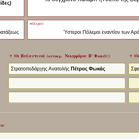
ίδες)
πόλεμος:
ρατάξεως
Ύστεροι Πόλεμοι εναντίον των Α
▼
Οι Βυζαντινοί
(
Νικηφόρος Β' Φωκάς
)
▼
Οι
αυτοκρ.
Στρατοπεδάρχης Ανατολής
Πέτρος Φωκάς
Σφε
ιο: