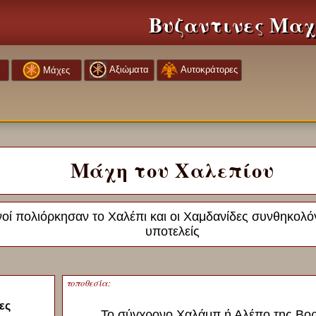
Βυζαντινες Μαχ
Αξιώματα
Αυτοκράτορες
Μάχες
Μάχη του Χαλεπίου
νοί πολιόρκησαν το Χαλέπι και οι Χαμδανίδες συνθηκολό
υποτελείς
τοποθεσία:
ες
Το σύγχρονο Χαλάμπ ή Αλέπο της Βορ