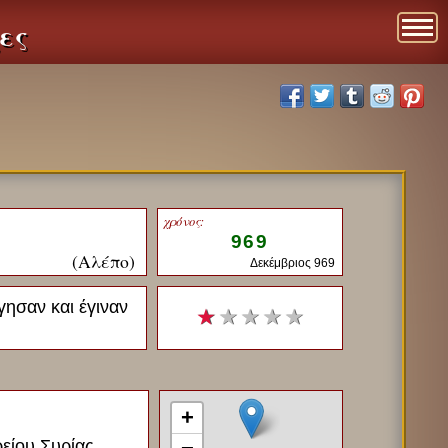
ες
χρόνος:
969
(Αλέπο)
Δεκέμβριος 969
γησαν και έγιναν
★
★ ★ ★ ★
+
είου Συρίας