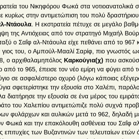
ρατεία του Νικηφόρου Φωκά στα νοτιοανατολικά σ
ε κυρίως στην αντιμετώπιση του πολύ δραστήριου 
αλ-Ντάουλα
. Η εκστρατεία πέτυχε σε μεγάλο βαθ
ψη της Αντιόχειας από τον στρατηγό Μιχαήλ Βούρ
ταξύ ο Σαΐφ αλ-Ντάουλα είχε πεθάνει από το 967 κα
 γιος του, ο Αμπούλ-Μααλί Σαρίφ, πιο γνωστός 
68, ο αρχιθαλαμηπόλος
Καρκούγια(χ)
που ασκούσε
ο από το 965, έπεισε τον νέο εμίρη να φύγει από τ
γιο σε ασφαλέστερο οχυρό (λόγω κάποιας εξέγερ
για σφετερίστηκε την εξουσία στο Χαλέπι, παρόλο 
α διατήρησε την εξουσία σε ένα μέρος του εμιράτ
ράτο του Χαλεπίου αντιμετώπιζε πολύ συχνά προβλ
ων φυλάρχων και αυλικών μετά το 962, δηλαδή με
ν Φωκά και την επακόλουθη ασθένεια του Σαΐφ α
ις επιτυχίες των Βυζαντινών των τελευταίων ετών