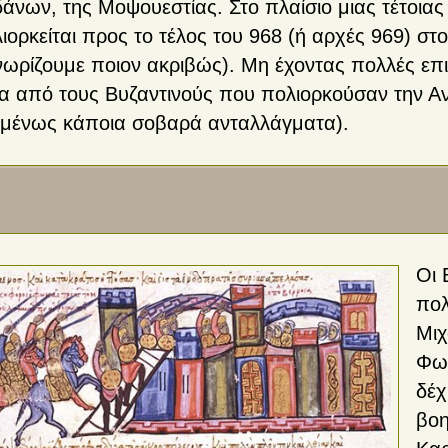
άνων, της Μοψουεστίας. Στο πλαίσιο μιας τέτοιας
ιορκείται προς το τέλος του 968 (ή αρχές 969) σ
νωρίζουμε ποιον ακριβώς). Μη έχοντας πολλές επι
α από τους Βυζαντινούς που πολιορκούσαν την Αν
ομένως κάποια σοβαρά ανταλλάγματα).
Οι 
πολ
Μιχ
Φωκ
δέχ
βοη