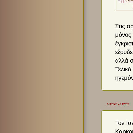
Στις α
μόνος 
έγκρισ
εξουδε
αλλά σ
Τελικά
ηγεμόν
Επακόλουθα:
Τον Ια
Καρκού