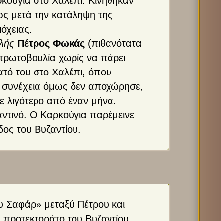
κούγια στο Χαλέπι. Κινήθηκαν
ς μετά την κατάληψη της
ιόχειας.
ολής
Πέτρος Φωκάς
(πιθανότατα
 πρωτοβουλία χωρίς να πάρει
ατό του στο Χαλέπι, όπου
η συνέχεια όμως δεν αποχώρησε,
σε λιγότερο από έναν μήνα.
αντινό. Ο Καρκούγια παρέμεινε
ος του Βυζαντίου.
υ Σαφάρ» μεταξύ Πέτρου και
ν προτεκτοράτο του Βυζαντίου,