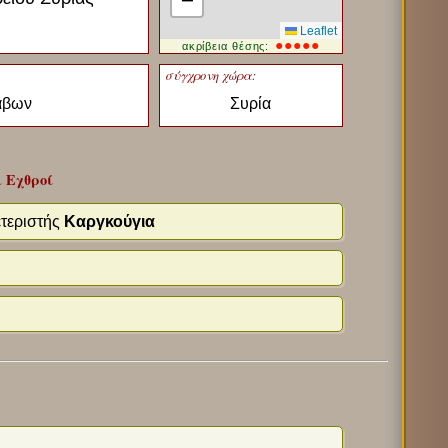
−
Leaflet
●●●●●
ακρίβεια θέσης:
σύγχρονη χώρα:
ράβων
Συρία
 Εχθροί
τεριστής
Καργκούγια