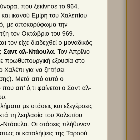
ύνορα, που ξεκίνησε το 964,
και ικανού Εμίρη του Χαλεπίου
μό, με αποκορύφωμα την
τζη τον Οκτώβριο του 969.
ι τον είχε διαδεχθεί ο μοναδικός
ως
Σαντ αλ-Ντάουλα
. Τον Απρίλιο
 πρωθυπουργική εξουσία στο
ο Χαλέπι για να ζητήσει
σης). Μετά από αυτό ο
που απ’ ό,τι φαίνεται ο Σαντ αλ-
ου.
ήματα με στάσεις και εξεγέρσεις
τά τη λεηλασία του Χαλεπίου
λ-Ντάουλα. Οι στάσεις πλήθυναν
 όπως οι καταλήψεις της Ταρσού