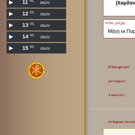
ος
▶
11
αιών
(Χαμδαν
ος
▶
12
αιών
τύπος μάχης:
ος
▶
13
αιών
Μάχη εκ Πα
ος
▶
14
αιών
ος
▶
15
αιών
Επικεφαλής:
Δυνάμεις:
Απώλειες:
Ιστορικό πλαίσ