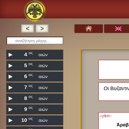
<
>
ος
▶
4
αιών
ος
▶
5
αιών
ος
▶
6
αιών
ος
▶
7
αιών
Οι Βυζαντι
ος
▶
8
αιών
ος
▶
9
αιών
εχθρός:
ος
▶
10
αιών
Άραβ