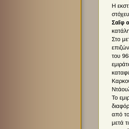
Η εκστ
στόχευ
Σαΐφ 
κατάλη
Στο με
επιζών
του 9
εμιράτ
καταφύ
Καρκού
Ντάουλ
Το εμι
διαφόρ
από το
μετά τ