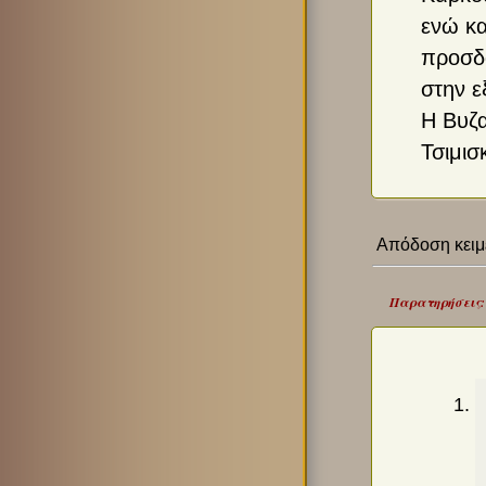
ενώ κα
προσδο
στην ε
Η Βυζα
Τσιμισ
Απόδοση κειμέ
Παρατηρήσεις: