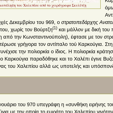
Καρ
κατάληψη του Χαλεπίου από το χειρόγραφο Σκυλίτζη
όμω
Αντ
ρχές Δεκεμβρίου του 969, ο
στρατοπεδάρχης Ανατ
(1)
του, χωρίς τον Βούρτζη
και μάλλον με δική του
η από την Κωνσταντινούπολη), έφτασε με τον στρ
τέρωσε γρήγορα τον αντίπαλο τού Καρκούγια. Στ
υνέχισε την πολιορκία ο ίδιος. Η πολιορκία κράτη
 ο Καρκούγια παραδόθηκε και το Χαλέπι έγινε Βυζ
ας του Χαλεπίου αλλά ως υποτελής και υπόσπονδ
νουάριο του 970 υπεγράφη η «συνθήκη ειρήνης το
για με την οποία το εμιράτο του Χαλεπίου γινότα