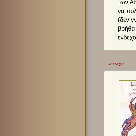
των Αδ
να πολ
(δεν γ
βοήθει
ενδεχ
Η Μάχη: