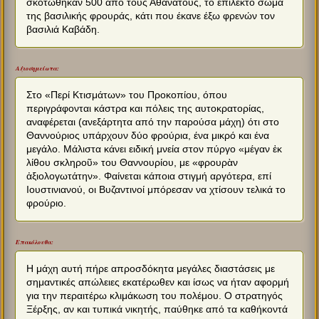
σκοτώθηκαν 500 από τους Αθανάτους, το επίλεκτο σώμα
της βασιλικής φρουράς, κάτι που έκανε έξω φρενών τον
βασιλιά Καβάδη.
Αξιοσημείωτα:
Στο «Περί Κτισμάτων» του Προκοπίου, όπου
περιγράφονται κάστρα και πόλεις της αυτοκρατορίας,
αναφέρεται (ανεξάρτητα από την παρούσα μάχη) ότι στο
Θαννούριος υπάρχουν δύο φρούρια, ένα μικρό και ένα
μεγάλο. Μάλιστα κάνει ειδική μνεία στον πύργο «μέγαν ἐκ
λίθου σκληροῦ» του Θαννουρίου, με «φρουρὰν
ἀξιολογωτάτην». Φαίνεται κάποια στιγμή αργότερα, επί
Ιουστινιανού, οι Βυζαντινοί μπόρεσαν να χτίσουν τελικά το
φρούριο.
Επακόλουθα:
Η μάχη αυτή πήρε απροσδόκητα μεγάλες διαστάσεις με
σημαντικές απώλειες εκατέρωθεν και ίσως να ήταν αφορμή
για την περαιτέρω κλιμάκωση του πολέμου. Ο στρατηγός
Ξέρξης, αν και τυπικά νικητής, παύθηκε από τα καθήκοντά