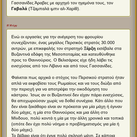
Γασσανίδες Άραβες με αρχηγό τον ηγεμόνα τους, τον
Γαβαλά
(Τζαμπαλά ιμπν αλ-Χαρίθ).
Η Μάχη:
Ενώ οι εργασίες για την ανέγερση του φρουρίου
συνεχίζονταν, ένας μεγάλος Περσικός στρατός 30.000
αντρών, με επικεφαλής τον στρατηγό
Ξέρξη
εισέβαλε στα
Βυζαντινά εδάφη της Μεσοποταμίας και κατευθύνθηκε
προς το Θαννούριος. Ο Βελισάριος είχε ήδη λάβει τις
ενισχύσεις από τον Λίβανο και από τους Γασσανίδες.
Φαίνεται πως αρχικά ο στόχος του Περσικού στρατού ήταν
απλά να εκφοβίσει τους Ρωμαίους και να τους διώξει από
την περιοχή για να αποτρέψει την οικοδόμηση του
κάστρου. Ίσως αν οι Βυζαντινοί δεν είχαν πάρει ενισχύσεις,
θα αποχωρούσαν χωρίς να δοθεί συνέχεια. Κάτι άλλο που
δεν είναι ξεκάθαρο είναι αν πρόκειται για μία μάχη ή έγιναν
δύο μάχες, η μία στο Θαννούριος και μια άλλη στο
Μίνδουο, πολύ κοντά η μία με την άλλη χρονικά και τοπικά
(οπότε δεν έχει πολύ νόημα ο προβληματισμός για μία ή
δύο μάχες).
Το βέβαιο είναι ότι έγινε πολύ σκληρή μάχη. Σε κάποια