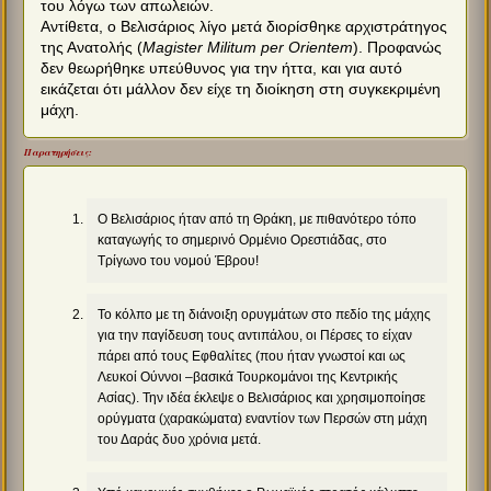
του λόγω των απωλειών.
Αντίθετα, ο Βελισάριος λίγο μετά διορίσθηκε αρχιστράτηγος
της Ανατολής (
Magister Militum per Orientem
). Προφανώς
δεν θεωρήθηκε υπεύθυνος για την ήττα, και για αυτό
εικάζεται ότι μάλλον δεν είχε τη διοίκηση στη συγκεκριμένη
μάχη.
Παρατηρήσεις:
Ο Βελισάριος ήταν από τη Θράκη, με πιθανότερο τόπο
καταγωγής το σημερινό Ορμένιο Ορεστιάδας, στο
Τρίγωνο του νομού Έβρου!
Το κόλπο με τη διάνοιξη ορυγμάτων στο πεδίο της μάχης
για την παγίδευση τους αντιπάλου, οι Πέρσες το είχαν
πάρει από τους Εφθαλίτες (που ήταν γνωστοί και ως
Λευκοί Ούννοι –βασικά Τουρκομάνοι της Κεντρικής
Ασίας). Την ιδέα έκλεψε ο Βελισάριος και χρησιμοποίησε
ορύγματα (χαρακώματα) εναντίον των Περσών στη μάχη
του Δαράς δυο χρόνια μετά.