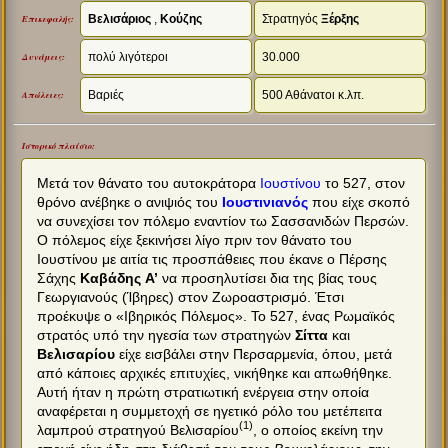
Βελισάριος
,
Κούζης
Στρατηγός
Ξέρξης
Επικεφαλής:
πολύ λιγότεροι
30.000
Δυνάμεις:
Βαριές
500 Αθάνατοι κ.λπ.
Απώλειες:
Ιστορικό πλαίσιο:
Μετά τον θάνατο του αυτοκράτορα
Ιουστίνου
το 527, στον
θρόνο ανέβηκε ο ανιψιός του
Ιουστινιανός
που είχε σκοπό
να συνεχίσει τον πόλεμο εναντίον τω Σασσανιδών Περσών.
O πόλεμος είχε ξεκινήσει λίγο πριν τον θάνατο του
Ιουστίνου με αιτία τις προσπάθειες που έκανε ο Πέρσης
Σάχης
Καβάδης Α’
να προσηλυτίσει δια της βίας τους
Γεωργιανούς (Ίβηρες) στον Ζωροαστρισμό. Έτσι
προέκυψε ο «Ιβηρικός Πόλεμος». Το 527, ένας Ρωμαϊκός
στρατός υπό την ηγεσία των στρατηγών
Σίττα
και
Βελισαρίου
είχε εισβάλει στην Περσαρμενία, όπου, μετά
από κάποιες αρχικές επιτυχίες, νικήθηκε και απωθήθηκε.
Αυτή ήταν η πρώτη στρατιωτική ενέργεια στην οποία
αναφέρεται η συμμετοχή σε ηγετικό ρόλο του μετέπειτα
(1)
λαμπρού στρατηγού Βελισαρίου
, ο οποίος εκείνη την