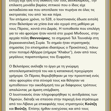
εποχή είχε ήδη στη διάθεσή του τους
Βουκελάριους
, την
επίλεκτη μονάδα βαρέος ιππικού που ο ίδιος είχε
εκπαιδεύσει και που αποτέλεσε τον πυρήνα σε όλες τις
εκστρατείες του από ‘κει και πέρα.
Τον επόμενο χρόνο, το 528, ο Ιουστινιανός έδωσε εντολή
στον Βελισάριο να χτίσει ένα νέο οχυρό στη μεθόριο με
τους Πέρσες, κοντά στο Δαράς. Η τοποθεσία που επελέγη
για το νέο φρούριο ήταν κοντά στο χωριό Μίνδουος, στην
αρχαία πόλη
Θαννούριος
, το σημερινό Τελ Τουναϊνίρ στη
βορειοανατολική Συρία. Το σημείο ήταν στρατηγικής
σημασίας (το επισημαίνει ιδιαιτέρως ο Προκόπιος), πάνω
στον ποταμό Αβόρρα (σήμερα “Khabur”), έναν από τους
μεγάλους παραποτάμους του Ευφράτη.
Ο Βελισάριος ανέλαβε το έργο με τη γνώριμη
αποτελεσματικότητά του και η κατασκευή προχώρησε
γρήγορα. Οι Πέρσες θορυβήθηκαν με την προοπτική ενός
νέου φρουρίου στα σύνορά τους και θέλησαν να
εμποδίσουν την οικοδόμησή του με διάφορους τρόπους
απειλώντας με άμεση επέμβαση.
Ο Ιουστινιανός όταν πληροφορήθηκε τς αντιδράσεις των
Περσών, διέταξε να σπεύσει στην περιοχή ένα στράτευμα
από τον Λίβανο με επικεφαλής τους στρατηγούς
Κούτζη
και
Βούτζη
. Επίσης ήρθαν ενισχύσεις και από τους