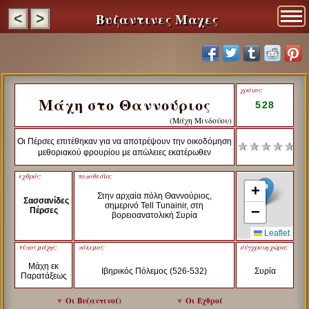
Βυζαντινες Μαχες
<
>
χρόνος:
Μάχη στο Θαννούριος
528
(Μάχη Μινδούου)
Οι Πέρσες επιτέθηκαν για να αποτρέψουν την οικοδόμηση
★ ★ ★ ★ ★
μεθοριακού φρουρίου με απώλειες εκατέρωθεν
εχθρός:
τοποθεσία:
+
Στην αρχαία πόλη Θαννούριος,
Σασσανίδες
σημερινό Tell Tunainir, στη
−
Πέρσες
βορειοανατολική Συρία
Leaflet
τύπος μάχης:
πόλεμος:
σύγχρονη χώρα:
Μάχη εκ
Ιβηρικός Πόλεμος (526-532)
Συρία
Παρατάξεως
▼
Οι Βυζαντινοί
)
▼
Οι Εχθροί