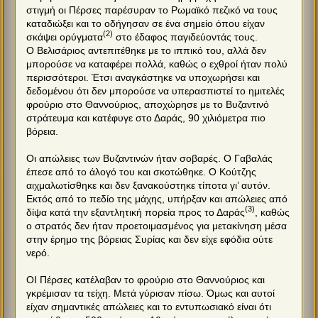
στιγμή οι Πέρσες παρέσυραν το Ρωμαϊκό πεζικό να τους
καταδιώξει και το οδήγησαν σε ένα σημείο όπου είχαν
(2)
σκάψει ορύγματα
στο έδαφος παγιδεύοντάς τους.
Ο Βελισάριος αντεπιτέθηκε με το ιππικό του, αλλά δεν
μπορούσε να καταφέρει πολλά, καθώς ο εχθροί ήταν πολύ
περισσότεροι. Έτσι αναγκάστηκε να υποχωρήσει και
δεδομένου ότι δεν μπορούσε να υπερασπιστεί το ημιτελές
φρούριο στο Θαννούριος, αποχώρησε με το Βυζαντινό
στράτευμα και κατέφυγε στο Δαράς, 90 χιλιόμετρα πιο
βόρεια.
Οι απώλειες των Βυζαντινών ήταν σοβαρές. Ο Γαβαλάς
έπεσε από το άλογό του και σκοτώθηκε. Ο Κούτζης
αιχμαλωτίσθηκε και δεν ξανακούστηκε τίποτα γι’ αυτόν.
Εκτός από το πεδίο της μάχης, υπήρξαν και απώλειες από
(3)
δίψα κατά την εξαντλητική πορεία προς το Δαράς
, καθώς
ο στρατός δεν ήταν προετοιμασμένος για μετακίνηση μέσα
στην έρημο της βόρειας Συρίας και δεν είχε εφόδια ούτε
νερό.
ΟΙ Πέρσες κατέλαβαν το φρούριο στο Θαννούριος και
γκρέμισαν τα τείχη. Μετά γύρισαν πίσω. Όμως και αυτοί
είχαν σημαντικές απώλειες και το εντυπωσιακό είναι ότι