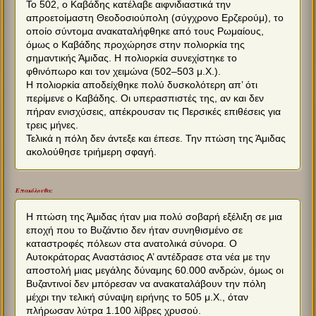
Το 502, ο Καβάδης κατέλαβε αιφνιδιαστικά την
απροετοίμαστη Θεοδοσιούπολη (σύγχρονο Ερζερούμ), το
οποίο σύντομα ανακαταλήφθηκε από τους Ρωμαίους,
όμως ο Καβάδης προχώρησε στην πολιορκία της
σημαντικής Άμιδας. Η πολιορκία συνεχίστηκε το
φθινόπωρο και τον χειμώνα (502–503 μ.Χ.).
Η πολιορκία αποδείχθηκε πολύ δυσκολότερη απ’ ότι
περίμενε ο Καβάδης. Οι υπερασπιστές της, αν και δεν
πήραν ενισχύσεις, απέκρουσαν τις Περσικές επιθέσεις για
τρεις μήνες.
Τελικά η πόλη δεν άντεξε και έπεσε. Την πτώση της Άμιδας
ακολούθησε τριήμερη σφαγή.
Επακόλουθα:
Η πτώση της Άμιδας ήταν μια πολύ σοβαρή εξέλιξη σε μια
εποχή που το Βυζάντιο δεν ήταν συνηθισμένο σε
καταστροφές πόλεων στα ανατολικά σύνορα. Ο
Αυτοκράτορας Αναστάσιος Α’ αντέδρασε στα νέα με την
αποστολή μιας μεγάλης δύναμης 60.000 ανδρών, όμως οι
Βυζαντινοί δεν μπόρεσαν να ανακαταλάβουν την πόλη
μέχρι την τελική σύναψη ειρήνης το 505 μ.Χ., όταν
πλήρωσαν λύτρα 1.100 λίβρες χρυσού.