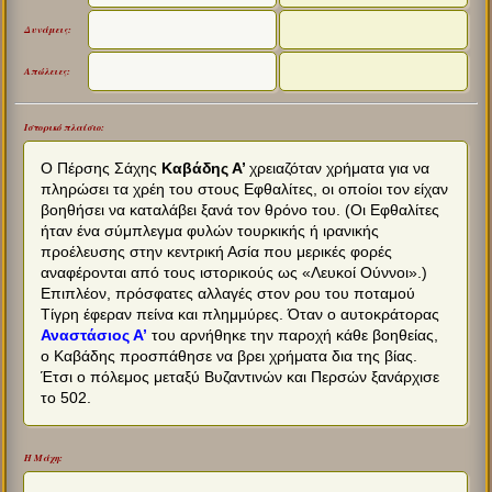
Δυνάμεις:
Απώλειες:
Ιστορικό πλαίσιο:
Ο Πέρσης Σάχης
Καβάδης Α’
χρειαζόταν χρήματα για να
πληρώσει τα χρέη του στους Εφθαλίτες, οι οποίοι τον είχαν
βοηθήσει να καταλάβει ξανά τον θρόνο του. (Οι Εφθαλίτες
ήταν ένα σύμπλεγμα φυλών τουρκικής ή ιρανικής
προέλευσης στην κεντρική Ασία που μερικές φορές
αναφέρονται από τους ιστορικούς ως «Λευκοί Ούννοι».)
Επιπλέον, πρόσφατες αλλαγές στον ρου του ποταμού
Τίγρη έφεραν πείνα και πλημμύρες. Όταν ο αυτοκράτορας
Αναστάσιος Α’
του αρνήθηκε την παροχή κάθε βοηθείας,
ο Καβάδης προσπάθησε να βρει χρήματα δια της βίας.
Έτσι ο πόλεμος μεταξύ Βυζαντινών και Περσών ξανάρχισε
το 502.
Η Μάχη: