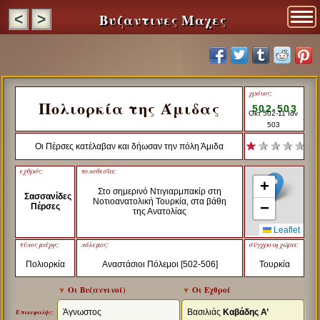
Βυζαντινες Μαχες
<
>
χρόνος:
Πολιορκία της Άμιδας
502-503
Οκτ 502-11 Ιαν
503
★
★ ★ ★ ★
Οι Πέρσες κατέλαβαν και δήωσαν την πόλη Άμιδα
εχθρός:
τοποθεσία:
+
Στο σημερινό Ντιγιαρμπακίρ στη
Σασσανίδες
Νοτιοανατολική Τουρκία, στα βάθη
−
Πέρσες
της Ανατολίας
Leaflet
τύπος μάχης:
πόλεμος:
σύγχρονη χώρα:
Πολιορκία
Αναστάσιοι Πόλεμοι [502-506]
Τουρκία
▼
Οι Βυζαντινοί
)
▼
Οι Εχθροί
Άγνωστος
Βασιλιάς
Καβάδης Α’
Επικεφαλής: