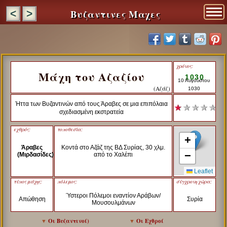
Βυζαντινες Μαχες
<
>
χρόνος:
Μάχη του Αζαζίου
1030
10 Αυγούστου
(Αζάζ)
1030
Ήττα των Βυζαντινών από τους Άραβες σε μια επιπόλαια
★
★ ★ ★ ★
σχεδιασμένη εκστρατεία
εχθρός:
τοποθεσία:
+
Άραβες
Κοντά στο Αζάζ της ΒΔ Συρίας, 30 χλμ.
−
(Μιρδασίδες)
από το Χαλέπι
Leaflet
τύπος μάχης:
πόλεμος:
σύγχρονη χώρα:
Ύστεροι Πόλεμοι εναντίον Αράβων/
Απώθηση
Συρία
Μουσουλμάνων
▼
Οι Βυζαντινοί
)
▼
Οι Εχθροί