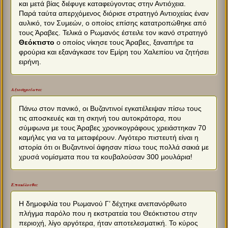
και μετά βίας διέφυγε καταφεύγοντας στην Αντιόχεια.
Παρά ταύτα απερχόμενος διόρισε στρατηγό Αντιοχείας έναν
αυλικό, τον Συμεών, ο οποίος επίσης κατατροπώθηκε από
τους Άραβες. Τελικά ο Ρωμανός έστειλε τον ικανό στρατηγό
Θεόκτιστο
ο οποίος νίκησε τους Άραβες, ξαναπήρε τα
φρούρια και εξανάγκασε τον Εμίρη του Χαλεπίου να ζητήσει
ειρήνη.
Αξιοσημείωτα:
Πάνω στον πανικό, οι Βυζαντινοί εγκατέλειψαν πίσω τους
τις αποσκευές και τη σκηνή του αυτοκράτορα, που
σύμφωνα με τους Άραβες χρονικογράφους χρειάστηκαν 70
καμήλες για να τα μεταφέρουν. Λιγότερο πιστευτή είναι η
ιστορία ότι οι Βυζαντινοί άφησαν πίσω τους πολλά σακιά με
χρυσά νομίσματα που τα κουβαλούσαν 300 μουλάρια!
Επακόλουθα:
Η δημοφιλία του Ρωμανού Γ’ δέχτηκε ανεπανόρθωτο
πλήγμα παρόλο που η εκστρατεία του Θεόκτιστου στην
περιοχή, λίγο αργότερα, ήταν αποτελεσματική. Το κύρος