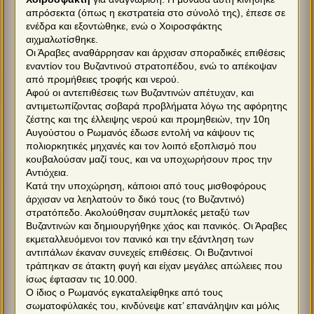
απρόσεκτα (όπως η εκστρατεία στο σύνολό της), έπεσε σε
ενέδρα και εξοντώθηκε, ενώ ο Χοιροσφάκτης
αιχμαλωτίσθηκε.
Οι Άραβες αναθάρρησαν και άρχισαν σποραδικές επιθέσεις
εναντίον του Βυζαντινού στρατοπέδου, ενώ το απέκοψαν
από προμήθειες τροφής και νερού.
Αφού οι αντεπιθέσεις των Βυζαντινών απέτυχαν, και
αντιμετωπίζοντας σοβαρά προβλήματα λόγω της αφόρητης
ζέστης και της έλλειψης νερού και προμηθειών, την 10η
Αυγούστου ο Ρωμανός έδωσε εντολή να κάψουν τις
πολιορκητικές μηχανές και τον λοιπό εξοπλισμό που
κουβαλούσαν μαζί τους, και να υποχωρήσουν προς την
Αντιόχεια.
Κατά την υποχώρηση, κάποιοι από τους μισθοφόρους
άρχισαν να λεηλατούν το δικό τους (το Βυζαντινό)
στρατόπεδο. Ακολούθησαν συμπλοκές μεταξύ των
Βυζαντινών και δημιουργήθηκε χάος και πανικός. Οι Άραβες
εκμεταλλευόμενοι τον πανικό και την εξάντληση των
αντιπάλων έκαναν συνεχείς επιθέσεις. Οι Βυζαντινοί
τράπηκαν σε άτακτη φυγή και είχαν μεγάλες απώλειες που
ίσως έφτασαν τις 10.000.
Ο ίδιος ο Ρωμανός εγκαταλείφθηκε από τους
σωματοφύλακές του, κινδύνεψε κατ’ επανάληψιν και μόλις