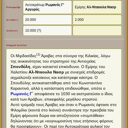
Αυτοκράτωρ
Ρωμανός Γ’
Εμίρης
Αλ-Νταουλα Νασρ
Επικεφαλής:
Αργυρός
20.000
2.000
Δυνάμεις:
10.000 (?)
Απώλειες:
Ιστορικό πλαίσιο:
(1)
Οι Μιρδασίδες
Άραβες στα σύνορα της Κιλικίας, λόγω
της ανικανότητας του στρατηγού της Αντιοχείας
Σπονδύλη
, είχαν καταστεί επικίνδυνοι. Ο Εμίρης του
Χαλεπίου
Αλ-Νταουλα Νασρ
με συνεχείς επιδρομές
αιχμαλώτιζε κατοίκους και κατέστρεφε κάστρα. Ο
Σπονδύλης αντικαταστάθηκε από τον Κωνσταντίνο
Καραντινό, αλλά η κατάσταση επιδεινώθηκε, οπότε ο
Ρωμανός Γ΄
αποφάσισε το 1030 να εκστρατεύσει ο ίδιος
κατά των Αράβων, επικεφαλής μεγάλου στρατού.
Αυτό τρόμαξε τους Άραβες και όταν ο Ρωμανός έφτασε στο
Φιλομίλιο (κοντά στο Ικόνιο) συνάντησε την πρεσβεία του
Εμίρη φέρουσα δώρα και αποζητούσα «συμπάθεια»
δηλώνοντας ότι με «ευγνωμοσύνη τους ετήσιους φόρους
θα προσφέρουν». Οι περί τον Αυτοκράτορα αυλικοί τον