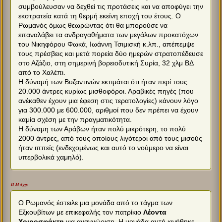
συμβούλευσαν να δεχθεί τις προτάσεις και να αποφύγει την
εκστρατεία κατά τη θερμή εκείνη εποχή του έτους. Ο
Ρωμανός όμως θεωρώντας ότι θα μπορούσε να
επαναλάβει τα ανδραγαθήματα των μεγάλων προκατόχων
του Νικηφόρου Φωκά, Ιωάννη Τσιμισκή κ.λπ., απέπεμψε
τους πρέσβεις και μετά πορεία δύο ημερών στρατοπέδευσε
στο Αζάζιο, στη σημερινή βορειοδυτική Συρία, 32 χλμ ΒΔ
από το Χαλέπι.
Η δύναμή των Βυζαντινών εκτιμάται ότι ήταν περί τους
20.000 άντρες κυρίως μισθοφόροι. Αραβικές πηγές (που
ανέκαθεν έχουν μια έφεση στις τερατολογίες) κάνουν λόγο
για 300.000 με 600.000, αριθμοί που δεν πρέπει να έχουν
καμία σχέση με την πραγματικότητα.
Η δύναμη των Αράβων ήταν πολύ μικρότερη, το πολύ
2000 άντρες, από τους οποίους λιγότεροι από τους μισούς
ήταν ιππείς (ενδεχομένως και αυτό το νούμερο να είναι
υπερβολικά χαμηλό).
Η Μάχη:
Ο Ρωμανός έστειλε μια μονάδα από το τάγμα των
Εξκουβίτων με επικεφαλής τον πατρίκιο
Λέοντα
Χοιροσφάκτη
για αναγνώριση. Η μονάδα αυτή κινήθηκε