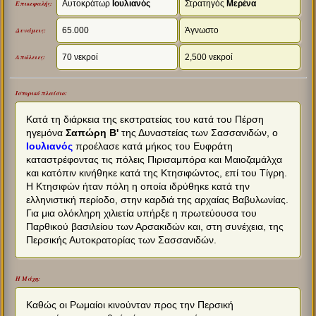
Αυτοκράτωρ
Ιουλιανός
Στρατηγός
Μερένα
Επικεφαλής:
65.000
Άγνωστο
Δυνάμεις:
70 νεκροί
2,500 νεκροί
Απώλειες:
Ιστορικό πλαίσιο:
Κατά τη διάρκεια της εκστρατείας του κατά του Πέρση
ηγεμόνα
Σαπώρη Β'
της Δυναστείας των Σασσανιδών, ο
Ιουλιανός
προέλασε κατά μήκος του Ευφράτη
καταστρέφοντας τις πόλεις Πιρισαμπόρα και Μαιοζαμάλχα
και κατόπιν κινήθηκε κατά της Κτησιφώντος, επί του Τίγρη.
Η Κτησιφών ήταν πόλη η οποία ιδρύθηκε κατά την
ελληνιστική περίοδο, στην καρδιά της αρχαίας Βαβυλωνίας.
Για μια ολόκληρη χιλιετία υπήρξε η πρωτεύουσα του
Παρθικού βασιλείου των Αρσακιδών και, στη συνέχεια, της
Περσικής Αυτοκρατορίας των Σασσανιδών.
Η Μάχη:
Καθώς οι Ρωμαίοι κινούνταν προς την Περσική