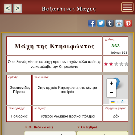
Βυζαντινες Μαχες
<
>
χρόνος:
Μάχη της Κτησιφώντος
363
Ιούνιος 363
Ο Ιουλιανός νίκησε σε μάχη προ των τειχών, αλλά απέτυχε
★ ★
★ ★ ★
να καταλάβει την Κτησιφώντα
εχθρός:
τοποθεσία:
+
Σασσανίδες
Στην αρχαία Κτησιφώντα, στο κέντρο
−
Πέρσες
του Ιράκ
Leaflet
τύπος μάχης:
πόλεμος:
σύγχρονη χώρα:
Πολιορκία
Ύστεροι Ρωμαιο-Περσικοί πόλεμοι
Ιράκ
▼
Οι Βυζαντινοί
)
▼
Οι Εχθροί