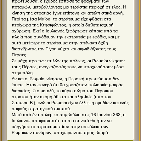
πρωτεύουσα, ο εχθρός έσπασε τα φράγματα των
ποταμών, μεταβάλλοντας μια τεράστια περιοχή σε έλος. Η
κίνηση της στρατιάς έγινε επίπονη και απελπιστικά αργή.
Περί τα μέσα Μαΐου, το στράτευμα είχε φθάσει στα
περίχωρα της Κτησιφώντος, η οποία διέθετε ισχυρή
οχύρωση. Εκεί ο Ιουλιανός ξεφόρτωσε κάποια από τα
πλοία που συνόδευαν την εκστρατεία με εφόδια, και με
αυτά μετέφερε το στράτευμα στην απέναντι όχθη
διασχίζοντας τον Τίγρη νύχτα και αιφνιδιάζοντας τους
Πέρσες.
Σε μάχη προ των πυλών της πόλεως, οι Ρωμαίοι νίκησαν
τους Πέρσες, αναγκάζοντάς τους να υποχωρήσουν μέσα
στην πόλη.
Αν και οι Ρωμαίοι νίκησαν, η Περσική πρωτεύουσα δεν
έπεσε. Ήταν φανερό ότι θα χρειαζόταν πολιορκία μακράς
διαρκείας. Στο μεταξύ, το κύριο σώμα του Περσικού
στρατού ήταν ακόμη άθικτο και πλησίαζε (υπό τον
Σαπώρη Β'), ενώ οι Ρωμαίοι είχαν έλλειψη εφοδίων και ενός
σαφούς στρατηγικού σκοπού.
Μετά από ένα πολεμικό συμβούλιο στις 16 Ιουνίου 363, ο
Ιουλιανός αποφάσισε ότι το πιο συνετό θα ήταν να
οδηγήσει το στράτευμα πίσω στην ασφάλεια των
Ρωμαϊκών συνόρων, υποχωρώντας προς βορρά.