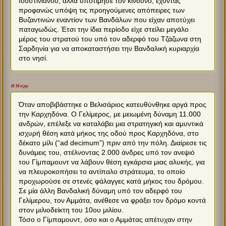
Ιουστινιανού, αλλά υποτίμησε τον κίνδυνο, έχοντας
προφανώς υπόψη τις προηγούμενες απόπειρες των
Βυζαντινών εναντίον των Βανδάλων που είχαν αποτύχει
παταγωδώς. Έτσι την ίδια περίοδο είχε στείλει μεγάλο
μέρος του στρατού του υπό τον αδερφό του Τζάζωνα στη
Σαρδηνία για να αποκαταστήσει την Βανδαλική κυριαρχία
στο νησί.
Η Μάχη:
Όταν αποβιβάστηκε ο Βελισάριος κατευθύνθηκε αργά προς
την Καρχηδόνα. Ο Γελίμερος, με μειωμένη δύναμη 11.000
ανδρών, επέλεξε να καταλάβει μια στρατηγική και αμυντικά
ισχυρή θέση κατά μήκος της οδού προς Καρχηδόνα, στο
δέκατο μίλι (“ad decimum”) πριν από την πόλη. Διαίρεσε τις
δυνάμεις του, στέλνοντας 2.000 άνδρες υπό τον ανεψιό
του Γίμπαμουντ να λάβουν θέση εγκάρσια μιας αλυκής, για
να πλευροκοπήσει το αντίπαλο στράτευμα, το οποίο
προχωρούσε σε στενές φάλαγγες κατά μήκος του δρόμου.
Σε μία άλλη Βανδαλική δύναμη υπό τον αδερφό του
Γελίμερου, τον Αμμάτα, ανέθεσε να φράξει τον δρόμο κοντά
στον μιλιοδείκτη του 10ου μιλίου.
Τόσο ο Γίμπαμουντ, όσο και ο Αμμάτας απέτυχαν στην