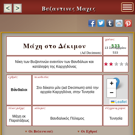
Βυζαντινες Μαχες
<
>
χρόνος:
Μάχη στο Δέκιμον
533
13 Σεπτεμβρίου
(Ad Decimum)
533
Νίκη των Βυζαντινών εναντίον των Βανδάλων και
★ ★
★ ★ ★
κατάληψη της Καρχηδόνας
εχθρός:
τοποθεσία:
+
Στο δέκατο μίλι (ad Decimum) από την
Βάνδαλοι
−
αρχαία Καρχηδόνα, στην Τυνησία
Leaflet
τύπος μάχης:
πόλεμος:
σύγχρονη χώρα:
Μάχη εκ
Βανδαλικός Πόλεμος
Τυνησία
Παρατάξεως
▼
Οι Βυζαντινοί
)
▼
Οι Εχθροί