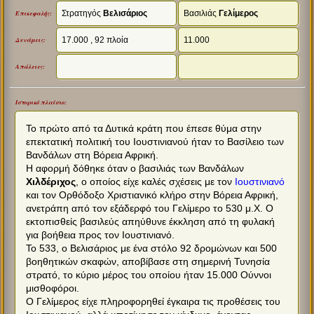
Στρατηγός
Βελισάριος
Βασιλιάς
Γελίμερος
Επικεφαλής:
17.000 , 92 πλοία
11.000
Δυνάμεις:
Απώλειες:
Ιστορικό πλαίσιο:
Το πρώτο από τα Δυτικά κράτη που έπεσε θύμα στην
επεκτατική πολιτική του Ιουστινιανού ήταν το Βασίλειο των
Βανδάλων στη Βόρεια Αφρική.
Η αφορμή δόθηκε όταν ο βασιλιάς των Βανδάλων
Χιλδέριχος
, ο οποίος είχε καλές σχέσεις με τον
Ιουστινιανό
και τον Ορθόδοξο Χριστιανικό κλήρο στην Βόρεια Αφρική,
ανετράπη από τον εξάδερφό του Γελίμερο το 530 μ.Χ. Ο
εκτοπισθείς βασιλεύς απηύθυνε έκκληση από τη φυλακή
για βοήθεια προς τον Ιουστινιανό.
Το 533, ο Βελισάριος με ένα στόλο 92 δρομώνων και 500
βοηθητικών σκαφών, αποβίβασε στη σημερινή Τυνησία
στρατό, το κύριο μέρος του οποίου ήταν 15.000 Ούννοι
μισθοφόροι.
Ο Γελίμερος είχε πληροφορηθεί έγκαιρα τις προθέσεις του