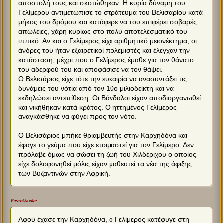
αποστολή τους και σκοτώθηκαν. Η κυρία δύναμη του
Γελίμερου αντιμετώπισε το στράτευμα του Βελισαρίου κατά
μήκος του δρόμου και κατάφερε να του επιφέρει σοβαρές
απώλειες, χάρη κυρίως στο πολύ αποτελεσματικό του
ιππικό. Αν και ο Γελίμερος είχε αριθμητικό μειονέκτημα, οι
άνδρες του ήταν εξαιρετικοί πολεμιστές και έλεγχαν την
κατάσταση, μέχρι που ο Γελίμερος έμαθε για τον θάνατο
του αδερφού του και αποφάσισε να τον θάψει.
Ο Βελισάριος είχε τότε την ευκαιρία να ανασυντάξει τις
δυνάμεις του νότια από τον 10ο μιλιοδείκτη και να
εκδηλώσει αντεπίθεση. Οι Βάνδαλοι είχαν αποδιοργανωθεί
και νικήθηκαν κατά κράτος. Ο ηττημένος Γελίμερος
αναγκάσθηκε να φύγει προς τον νότο.
Ο Βελισάριος μπήκε θριαμβευτής στην Καρχηδόνα και
έφαγε το γεύμα που είχε ετοιμαστεί για τον Γελίμερο. Δεν
πρόλαβε όμως να σώσει τη ζωή του Χιλδέριχου ο οποίος
είχε δολοφονηθεί μόλις είχαν μαθευτεί τα νέα της άφιξης
των Βυζαντινών στην Αφρική.
Επακόλουθα:
Αφού έχασε την Καρχηδόνα, ο Γελίμερος κατέφυγε στη