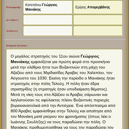
Κατεπάνω
Γεώργιος
Εμίρης
Απομερβάνης
Επικεφαλής:
Μανιάκης
Δυνάμεις:
Απώλειες:
Ιστορικό πλαίσιο:
Ο μεγάλος στρατηγός του 11ου αιώνα
Γεώργιος
Μανιάκης
εμφανίζεται για πρώτη φορά στο προσκήνιο
μετά την ολέθρια ήττα των Βυζαντινών στη μάχη του
Αζαζίου από τους Μιρδασίδες Άραβες του Χαλεπίου, τον
Αύγουστο του 1030. Εκείνη την περίοδο ο Μανιάκης ήταν
στρατηγός στην πόλη Τελούχ. H πόλη ήταν έδρα
στρατηγίδος
(η στρατηγίς ήταν υποδιαίρεση θέματος).
Μετά τη νίκη τους στο Αζάζιον οι Άραβες σάρωναν και
λεηλατούσαν τις αφύλακτες πλέον Βυζαντινές περιοχές
βορειοανατολικά από την Αντιόχεια. Ένα απόσπασμα από
800 Άραβες εμφανίσθηκε στην Τελούχ και απαίτησε από
τον Μανιάκη
μετά γαύρου του φρονήματος
(όπως λέει ο
Ιωάννης Σκυλίτζης) να τους παραδώσει την πόλη. Ο
Μανιάκης προθυμοποιήθηκε να τους την παραδώσει την