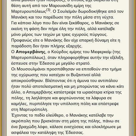
θέση αυτή από τον Μαρουανίδη εμίρη της
(3)
Μαρτυρουπόλεως
. Ο Σουλεϊμάν δωροδοκήθηκε από τον
Μανιάκη και του παρέδωσε την πόλη μέσα στη νύχτα.
Για κάποιο λόγο που δεν είναι ξεκάθαρος, ο Μανιάκης σε
εκείνη τη φάση δεν πήρε όλη την πόλη, αλλά κατέλαβε
μόνο μέρος των τειχών με τρεις οχυρούς πύργους.
Προφανώς είτε ο Μανιάκης δεν είχε επαρκή δύναμη είτε η
παράδοση δεν ήταν πλήρης εξαρχής.
O
Απομερβάνης
, ο Κούρδος εμίρης του Μιεφερκείμ (της
Μαρτυροπόλεως), όταν πληροφορήθηκε αυτήν την εξέλιξη,
έσπευσε στην Έδεσσα με μεγάλο στρατό.
Οι Μουσουλμάνοι προσπάθησαν να επιτεθούν στο τμήμα
της οχύρωσης που κατείχαν οι Βυζαντινοί αλλά
αποκρούσθηκαν. Βλέποντας ότι η άμυνα του αντιπάλου
ήταν πολύ αποτελεσματική και μη μπορώντας να κάνει κάτι
άλλο, ο Απομερβάνης κατέστρεψε τα ωραιότερα κτίρια της
πόλης, τη λεηλάτησε και φορτώνοντας τα λάφυρα σε
καμήλες, πυρπόλησε την υπόλοιπη πόλη και επέστρεψε
στη Μαρτυρόπολη.
Έχοντας το πεδίο ελεύθερο, ο Μανιάκης κατέλαβε την
ακρόπολη που βρισκόταν στη μέση της πόλης, πάνω σε
ένα βραχώδη λόφο, κάλεσε ενισχύσεις και ολοκλήρωσε με
ασφάλεια την κατάληψη της Έδεσσας.