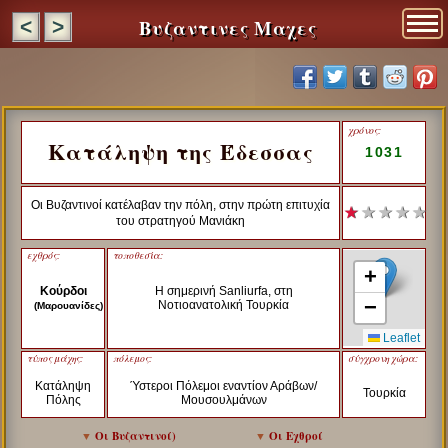
Βυζαντινες Μαχες
<
>
χρόνος:
Κατάληψη της Έδεσσας
1031
Οι Βυζαντινοί κατέλαβαν την πόλη, στην πρώτη επιτυχία
★
★ ★ ★ ★
του στρατηγού Μανιάκη
εχθρός:
τοποθεσία:
+
Κούρδοι
Η σημερινή Sanliurfa, στη
−
Νοτιοανατολική Τουρκία
(Μαρουανίδες)
Leaflet
τύπος μάχης:
πόλεμος:
σύγχρονη χώρα:
Κατάληψη
Ύστεροι Πόλεμοι εναντίον Αράβων/
Τουρκία
Πόλης
Μουσουλμάνων
▼
Οι Βυζαντινοί
)
▼
Οι Εχθροί