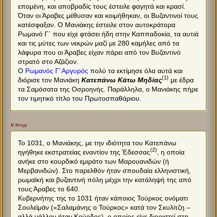
επομένη, και αποβραδίς τους έστειλε φαγητά και κρασί.
Όταν οι Άραβες μέθυσαν και κοιμήθηκαν, οι Βυζαντινοί τους
κατέσφαξαν. Ο Μανιάκης έστειλε στον αυτοκράτορα
Ρωμανό Γ΄ που είχε φτάσει ήδη στην Καππαδοκία, τα αυτιά
και τις μύτες των νεκρών μαζί με 280 καμήλες από τα
λάφυρα που οι Άραβες είχαν πάρει από τον Βυζαντινό
στρατό στο Αζάζιον.
Ο
Ρωμανός Γ’ Αργυρός
πολύ τα εκτίμησε όλα αυτά και
(1)
διόρισε τον Μανιάκη
Κατεπάνω Κάτω Μηδίας
με έδρα
τα Σαμόσατα της Οσροηνής. Παράλληλα, ο Μανιάκης πήρε
τον τιμητικό τίτλο του Πρωτοσπαθάριου.
Η Μάχη:
Το 1031, ο Μανιάκης, με την ιδιότητα του Κατεπάνω
(2)
ηγήθηκε εκστρατείας εναντίον της Έδεσσας
, η οποία
ανήκε στο κουρδικό εμιράτο των Μαρουανιδών (ή
Μερβανιδών). Στο παρελθόν ήταν σπουδαία ελληνιστική,
ρωμαϊκή και βυζαντινή πόλη μέχρι την κατάληψή της από
τους Άραβες το 640.
Κυβερνήτης της το 1031 ήταν κάποιος Τούρκος ονόματι
Σουλεϊμάν («Σαλαμάνης ο Τούρκος» κατά τον Σκυλίτζη –
αλλά μάλλον ήταν Κούρδος), ο οποίος είχε διοριστεί στη