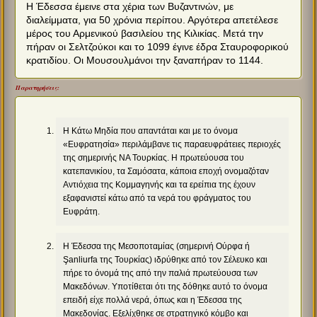
Η Έδεσσα έμεινε στα χέρια των Βυζαντινών, με
διαλείμματα, για 50 χρόνια περίπου. Αργότερα απετέλεσε
μέρος του Αρμενικού βασιλείου της Κιλικίας. Μετά την
πήραν οι Σελτζούκοι και το 1099 έγινε έδρα Σταυροφορικού
κρατιδίου. Οι Μουσουλμάνοι την ξαναπήραν το 1144.
Παρατηρήσεις:
H Κάτω Μηδία που απαντάται και με το όνομα
«Ευφρατησία» περιλάμβανε τις παραευφράτειες περιοχές
της σημερινής ΝΑ Τουρκίας. Η πρωτεύουσα του
κατεπανικίου, τα Σαμόσατα, κάποια εποχή ονομαζόταν
Αντιόχεια της Κομμαγηνής και τα ερείπια της έχουν
εξαφανιστεί κάτω από τα νερά του φράγματος του
Ευφράτη.
Η Έδεσσα της Μεσοποταμίας (σημερινή Ούρφα ή
Şanliurfa της Τουρκίας) ιδρύθηκε από τον Σέλευκο και
πήρε το όνομά της από την παλιά πρωτεύουσα των
Μακεδόνων. Υποτίθεται ότι της δόθηκε αυτό το όνομα
επειδή είχε πολλά νερά, όπως και η Έδεσσα της
Μακεδονίας. Εξελίχθηκε σε στρατηγικό κόμβο και