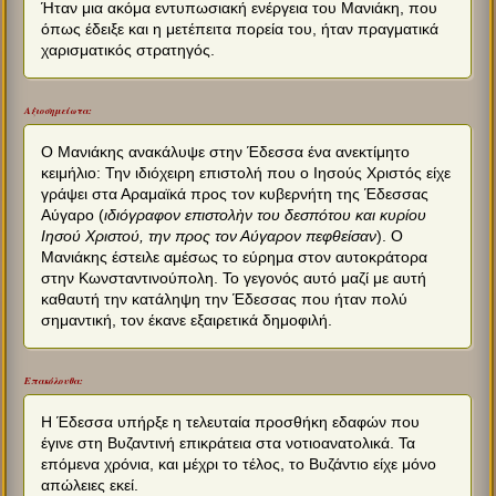
Ήταν μια ακόμα εντυπωσιακή ενέργεια του Μανιάκη, που
όπως έδειξε και η μετέπειτα πορεία του, ήταν πραγματικά
χαρισματικός στρατηγός.
Αξιοσημείωτα:
Ο Μανιάκης ανακάλυψε στην Έδεσσα ένα ανεκτίμητο
κειμήλιο: Την ιδιόχειρη επιστολή που ο Ιησούς Χριστός είχε
γράψει στα Αραμαϊκά προς τον κυβερνήτη της Έδεσσας
Αύγαρο (
ιδιόγραφον επιστολὴν του δεσπότου και κυρίου
Ιησού Χριστού, την προς τον Αύγαρον πεφθείσαν
). Ο
Μανιάκης έστειλε αμέσως το εύρημα στον αυτοκράτορα
στην Κωνσταντινούπολη. Το γεγονός αυτό μαζί με αυτή
καθαυτή την κατάληψη την Έδεσσας που ήταν πολύ
σημαντική, τον έκανε εξαιρετικά δημοφιλή.
Επακόλουθα:
Η Έδεσσα υπήρξε η τελευταία προσθήκη εδαφών που
έγινε στη Βυζαντινή επικράτεια στα νοτιοανατολικά. Τα
επόμενα χρόνια, και μέχρι το τέλος, το Βυζάντιο είχε μόνο
απώλειες εκεί.