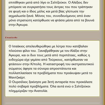
επιτέθηκαν μετά από λίγο οι Σελτζούκοι. Ο Αλέξιος δεν
μπόρεσε να συγκρατήσει τους άντρες του που τράπηκαν
σε φυγή και ο ίδιος μόλις και μετά βίας γλύτωσε την
αιχμαλωσία ξανά. Μόνος του, συνοδευόμενος από έναν
μόνο στρατιώτη κατόρθωσε να φτάσει μέσα από τα βουνά
στην Άγκυρα.
Επακόλουθα:
Ο Ισαάκιος απελευθερώθηκε με λύτρα που κατέβαλαν
πλούσιοι φίλοι του. Ξαναβρέθηκαν με τον Αλέξιο στην
Άγκυρα, και οι δυο τους μετά από περιπέτειες, καθώς η
ενδοχώρα είχε γεμίσει από Τούρκους, κατόρθωσαν να
φτάσουν στην Κ/πολη. Η καταστροφή του εκστρατευτικού
σώματος άφησε τα σύνορα απροστάτευτα και
πολλαπλασίασε τα προβλήματα που προέκυψαν μετά το
Μαντζικέρτ.
Ο Ουρσέλιος ξεκίνησε μια 3ετή ανταρσία που προκάλεσε
πολύ σοβαρά προβλήματα. Όλα αυτά ενώ ο Σελτζούκοι
πλημμύριζαν την Ανατολία.