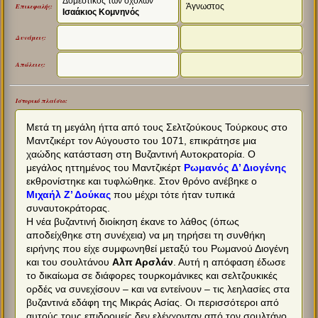
Δομέστικος των σχολών
Άγνωστος
Επικεφαλής:
Ισαάκιος Κομνηνός
Δυνάμεις:
Απώλειες:
Ιστορικό πλαίσιο:
Μετά τη μεγάλη ήττα από τους Σελτζούκους Τούρκους στο
Μαντζικέρτ τον Αύγουστο του 1071, επικράτησε μια
χαώδης κατάσταση στη Βυζαντινή Αυτοκρατορία. Ο
μεγάλος ηττημένος του Μαντζικέρτ
Ρωμανός Δ’ Διογένης
εκθρονίστηκε και τυφλώθηκε. Στον θρόνο ανέβηκε ο
Μιχαήλ Ζ’ Δούκας
που μέχρι τότε ήταν τυπικά
συναυτοκράτορας.
Η νέα βυζαντινή διοίκηση έκανε το λάθος (όπως
αποδείχθηκε στη συνέχεια) να μη τηρήσει τη συνθήκη
ειρήνης που είχε συμφωνηθεί μεταξύ του Ρωμανού Διογένη
και του σουλτάνου
Αλπ Αρσλάν
. Αυτή η απόφαση έδωσε
το δικαίωμα σε διάφορες τουρκομάνικες και σελτζουκικές
ορδές να συνεχίσουν – και να εντείνουν – τις λεηλασίες στα
βυζαντινά εδάφη της Μικράς Ασίας. Οι περισσότεροι από
αυτούς τους επιδρομείς δεν ελέγχονταν από τον σουλτάνο,