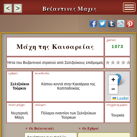
Βυζαντινες Μαχες
<
>
χρόνος:
Μάχη της Καισαρείας
1073
★ ★ ★ ★ ★
Ήττα του Βυζαντινού στρατού από Σελτζούκους επιδρομείς
εχθρός:
τοποθεσία:
+
Σελτζούκοι
Κάπου κοντά στην Καισάρεια της
−
Τούρκοι
Καππαδοκίας
Leaflet
τύπος μάχης:
πόλεμος:
σύγχρονη χώρα:
Νυχτερινή
Πόλεμοι εναντίον των Σελτζούκων
Τουρκία
Μάχη
Τούρκων
▼
Οι Βυζαντινοί
)
▼
Οι Εχθροί