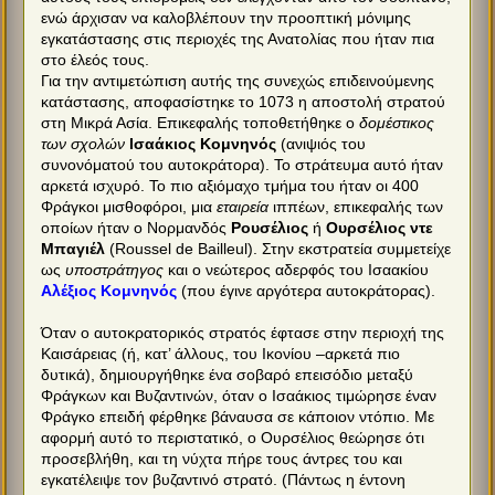
ενώ άρχισαν να καλοβλέπουν την προοπτική μόνιμης
εγκατάστασης στις περιοχές της Ανατολίας που ήταν πια
στο έλεός τους.
Για την αντιμετώπιση αυτής της συνεχώς επιδεινούμενης
κατάστασης, αποφασίστηκε το 1073 η αποστολή στρατού
στη Μικρά Ασία. Επικεφαλής τοποθετήθηκε ο
δομέστικος
των σχολών
Ισαάκιος Κομνηνός
(ανιψιός του
συνονόματού του αυτοκράτορα). Το στράτευμα αυτό ήταν
αρκετά ισχυρό. Το πιο αξιόμαχο τμήμα του ήταν οι 400
Φράγκοι μισθοφόροι, μια
εταιρεία
ιππέων, επικεφαλής των
οποίων ήταν ο Νορμανδός
Ρουσέλιος
ή
Ουρσέλιος ντε
Μπαγιέλ
(Roussel de Bailleul). Στην εκστρατεία συμμετείχε
ως
υποστράτηγος
και ο νεώτερος αδερφός του Ισαακίου
Αλέξιος Κομνηνός
(που έγινε αργότερα αυτοκράτορας).
Όταν ο αυτοκρατορικός στρατός έφτασε στην περιοχή της
Καισάρειας (ή, κατ’ άλλους, του Ικονίου –αρκετά πιο
δυτικά), δημιουργήθηκε ένα σοβαρό επεισόδιο μεταξύ
Φράγκων και Βυζαντινών, όταν ο Ισαάκιος τιμώρησε έναν
Φράγκο επειδή φέρθηκε βάναυσα σε κάποιον ντόπιο. Με
αφορμή αυτό το περιστατικό, ο Ουρσέλιος θεώρησε ότι
προσεβλήθη, και τη νύχτα πήρε τους άντρες του και
εγκατέλειψε τον βυζαντινό στρατό. (Πάντως η έντονη