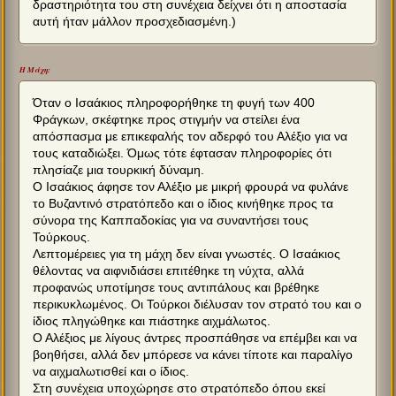
δραστηριότητα του στη συνέχεια δείχνει ότι η αποστασία
αυτή ήταν μάλλον προσχεδιασμένη.)
Η Μάχη:
Όταν ο Ισαάκιος πληροφορήθηκε τη φυγή των 400
Φράγκων, σκέφτηκε προς στιγμήν να στείλει ένα
απόσπασμα με επικεφαλής τον αδερφό του Αλέξιο για να
τους καταδιώξει. Όμως τότε έφτασαν πληροφορίες ότι
πλησίαζε μια τουρκική δύναμη.
Ο Ισαάκιος άφησε τον Αλέξιο με μικρή φρουρά να φυλάνε
το Βυζαντινό στρατόπεδο και ο ίδιος κινήθηκε προς τα
σύνορα της Καππαδοκίας για να συναντήσει τους
Τούρκους.
Λεπτομέρειες για τη μάχη δεν είναι γνωστές. Ο Ισαάκιος
θέλοντας να αιφνιδιάσει επιτέθηκε τη νύχτα, αλλά
προφανώς υποτίμησε τους αντιπάλους και βρέθηκε
περικυκλωμένος. Οι Τούρκοι διέλυσαν τον στρατό του και ο
ίδιος πληγώθηκε και πιάστηκε αιχμάλωτος.
Ο Αλέξιος με λίγους άντρες προσπάθησε να επέμβει και να
βοηθήσει, αλλά δεν μπόρεσε να κάνει τίποτε και παραλίγο
να αιχμαλωτισθεί και ο ίδιος.
Στη συνέχεια υποχώρησε στο στρατόπεδο όπου εκεί